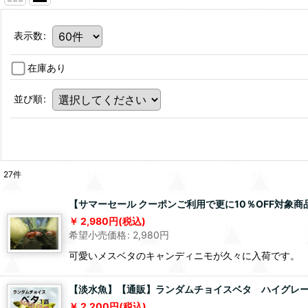
表示数
:
在庫あり
並び順
:
27
件
【サマーセール クーポンご利用で更に10％OFF対象
2,980
円
(税込)
希望小売価格
:
2,980
円
可愛いメスベタのキャンディニモが久々に入荷です。
【淡水魚】【通販】ランダムチョイスベタ ハイグレード
2,200
円
(税込)