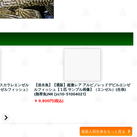
スカラレエンゼル
【淡水魚】【通販】超激レア アルビノレッドデビルエンゼ
ンゼルフィッシュ）
ルフィッシュ【１匹 サンプル画像】（エンゼル）(生体)
(熱帯魚)NK
[
zc10-51004021
]
[
9,800
円
(税込)
最新入荷生体をもっと見る