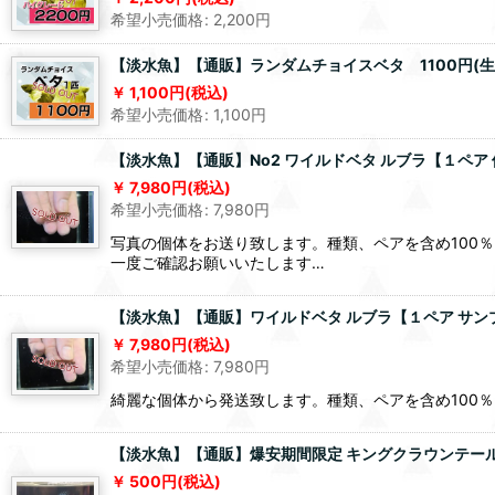
希望小売価格
:
2,200
円
【淡水魚】【通販】ランダムチョイスベタ 1100円(生
1,100
円
(税込)
希望小売価格
:
1,100
円
【淡水魚】【通販】No2 ワイルドベタ ルブラ【１ペア 個
7,980
円
(税込)
希望小売価格
:
7,980
円
写真の個体をお送り致します。種類、ペアを含め100
一度ご確認お願いいたします…
【淡水魚】【通販】ワイルドベタ ルブラ【１ペア サンプル
7,980
円
(税込)
希望小売価格
:
7,980
円
綺麗な個体から発送致します。種類、ペアを含め100
【淡水魚】【通販】爆安期間限定 キングクラウンテール 稚
500
円
(税込)