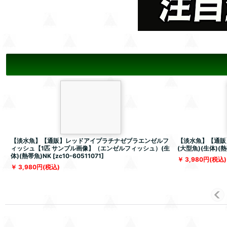
【淡水魚】【通販】レッドアイプラチナゼブラエンゼルフ
【淡水魚】【通販
ィッシュ【1匹 サンプル画像】（エンゼルフィッシュ）(生
(大型魚)(生体)(熱
体)(熱帯魚)NK
[
zc10-60511071
]
3,980
円
(税込)
3,980
円
(税込)