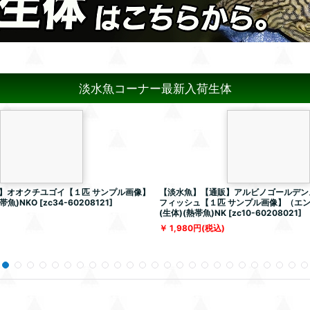
淡水魚コーナー最新入荷生体
】オオクチユゴイ【１匹 サンプル画像】
【淡水魚】【通販】アルビノゴールデン
帯魚)NKO
[
zc34-60208121
]
フィッシュ【１匹 サンプル画像】（エ
(生体)(熱帯魚)NK
[
zc10-60208021
]
1,980
円
(税込)