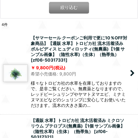
絞り込む
4
件
【サマーセール クーポンご利用で更に10％OFF対
象商品】【通販 水草】トロピカ社 流木活着済み
ボルビディス ヒュディロッティ(無農薬)【1個 サ
ンプル画像】（陰性水草)（生体）（熱帯魚）
[
zf06-50317331
]
9,800
円
(税込)
希望小売価格
:
9,800
円
様々なトロピカ社の水草を在庫しておりますの
で、是非ご覧ください。無農薬となりますので、
レッドビーシュリンプやヤマトヌマエビ、ミナミ
ヌマエビなどのシュリンプに安心してお使いいた
だけます。流木の大きさ葉の…
【通販 水草】トロピカ社 流木活着済み ミクロソ
リウム プテロプス(無農薬)【1個 サンプル画像】
（陰性水草)（生体）（熱帯魚）
[
zf06-
50317321
]