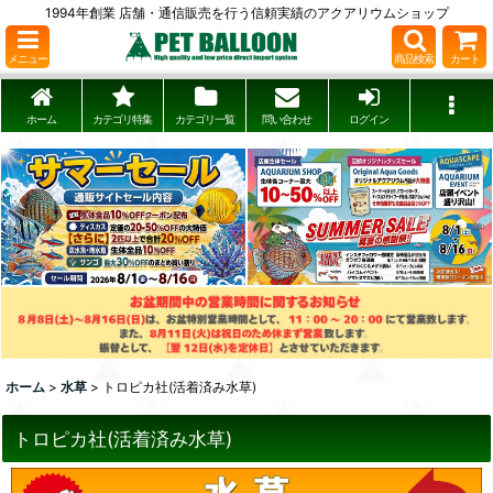
1994年創業 店舗・通信販売を行う信頼実績のアクアリウムショップ
メニュー
商品検索
カート
ホーム
カテゴリ特集
カテゴリ一覧
問い合わせ
ログイン
ホーム
>
水草
>
トロピカ社(活着済み水草)
トロピカ社(活着済み水草)