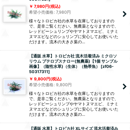
7,980
円
(税込)
希望小売価格
:
7,980
円
様々なトロピカ社の水草を在庫しておりますの
で、是非ご覧ください。無農薬となりますので、
レッドビーシュリンプやヤマトヌマエビ、ミナミ
ヌマエビなどのシュリンプに安心してお使いいた
だけます。流木の大きさ葉の…
【通販 水草】トロピカ社 流木活着済み ミクロソ
リウム プテロプスナロー(無農薬)【1個 サンプル
画像】（陰性水草)（生体）（熱帯魚）
[
zf06-
50317311
]
9,800
円
(税込)
希望小売価格
:
9,800
円
様々なトロピカ社の水草を在庫しておりますの
で、是非ご覧ください。無農薬となりますので、
レッドビーシュリンプやヤマトヌマエビ、ミナミ
ヌマエビなどのシュリンプに安心してお使いいた
だけます。流木の大きさ葉の…
【通販 水草】トロピカ社 XLサイズ 流木活着済み