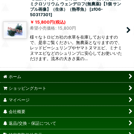
ミクロソリウム ウェンデロフ(無農薬)【1個 サン
プル画像】（生体）（熱帯魚）
[
zf06-
50317301
]
15,800
円
(税込)
希望小売価格
:
15,800
円
様々なトロピカ社の水草を在庫しておりますの
で、是非ご覧ください。無農薬となりますので、
レッドビーシュリンプやヤマトヌマエビ、ミナミ
ヌマエビなどのシュリンプに安心してお使いいた
だけます。流木の大きさ葉の…
ホーム
ショッピングカート
マイページ
会社概要
返品/交換・保証について