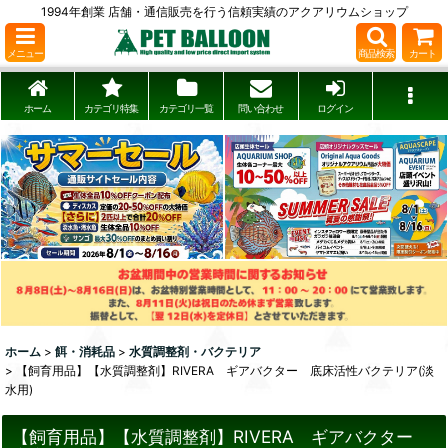
1994年創業 店舗・通信販売を行う信頼実績のアクアリウムショップ
メニュー
商品検索
カート
ホーム
カテゴリ特集
カテゴリ一覧
問い合わせ
ログイン
ホーム
>
餌・消耗品
>
水質調整剤・バクテリア
>
【飼育用品】【水質調整剤】RIVERA ギアバクター 底床活性バクテリア(淡
水用)
【飼育用品】【水質調整剤】RIVERA ギアバクター