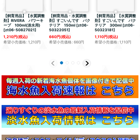
【飼育用品】【水質調整
【飼育用品・水質調整
【飼育用品】【水質調整
剤】RIVERA パワーキ
剤】すごいんです バク
剤】すごいんです バク
ープ 100ml(淡水用)
テリア 150ml
[
zt06-
テリア 300ml
[
zt06-
[
zt06-50827021
]
50322051
]
50323181
]
1,210
円
(税込)
660
円
(税込)
1,110
円
(税込)
希望小売価格
:
1,210
円
希望小売価格
:
660
円
希望小売価格
:
1,110
円