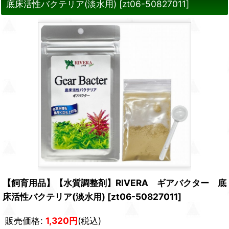
底床活性バクテリア(淡水用)
[
zt06-50827011
]
【飼育用品】【水質調整剤】RIVERA ギアバクター 底
床活性バクテリア(淡水用)
[
zt06-50827011
]
販売価格
:
1,320
円
(税込)