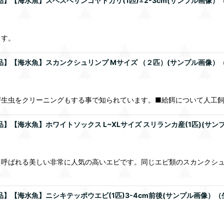
品】【海水魚】スベスベサンゴヤドカリ(1匹)±2-3cm(サンプル画像）
ます。
品】【海水魚】スカンクシュリンプ Mサイズ （２匹）(サンプル画像）
クリーニングもする事で知られています。■給餌について人工飼料（zt01-1
品】【海水魚】ホワイトソックス L~XLサイズ スリランカ産(1匹)(サ
も呼ばれる美しい非常に人気の高いエビです。同じエビ類のスカンクシ
品】【海水魚】ニシキテッポウエビ(1匹)3-4cm前後(サンプル画像）（