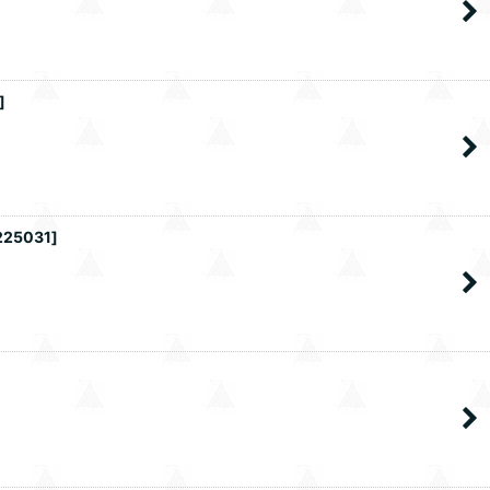
]
225031
]