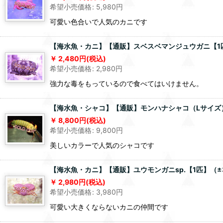
希望小売価格
:
5,980
円
可愛い色合いで人気のカニです
【海水魚・カニ】【通販】スベスベマンジュウガニ【1匹】
2,480
円
(税込)
希望小売価格
:
2,980
円
強力な毒をもっているので食べてはいけません。
【海水魚・シャコ】【通販】モンハナシャコ（Lサイズ）【
8,800
円
(税込)
希望小売価格
:
9,800
円
美しいカラーで人気のシャコです
【海水魚・カニ】【通販】ユウモンガニsp.【1匹】（±
2,980
円
(税込)
希望小売価格
:
3,980
円
可愛い大きくならないカニの仲間です