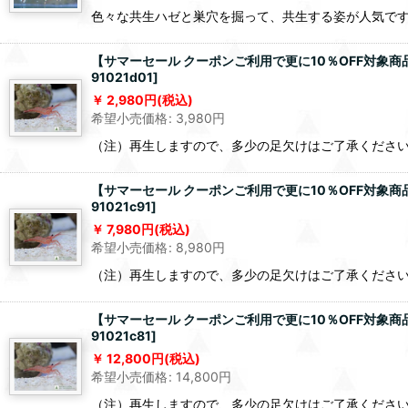
色々な共生ハゼと巣穴を掘って、共生する姿が人気で
【サマーセール クーポンご利用で更に10％OFF対象
91021d01
]
2,980
円
(税込)
希望小売価格
:
3,980
円
（注）再生しますので、多少の足欠けはご了承ください
【サマーセール クーポンご利用で更に10％OFF対象
91021c91
]
7,980
円
(税込)
希望小売価格
:
8,980
円
（注）再生しますので、多少の足欠けはご了承ください
【サマーセール クーポンご利用で更に10％OFF対象
91021c81
]
12,800
円
(税込)
希望小売価格
:
14,800
円
（注）再生しますので、多少の足欠けはご了承ください