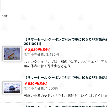
79
件
【サマーセール クーポンご利用で更に10％OFF対象
20110011
]
2,980
円
(税込)
希望小売価格
:
3,480
円
スカンクシュリンプは、和名ではアカスジモエビ、ア
魚の体表に付く寄生虫などを良…
【サマーセール クーポンご利用で更に10％OFF対象商
980
円
(税込)
希望小売価格
:
1,500
円
可愛い小型のヤドカリです。底砂をキレイにしてくれ