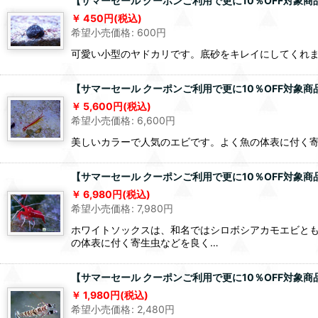
【サマーセール クーポンご利用で更に10％OFF対象商
450
円
(税込)
希望小売価格
:
600
円
可愛い小型のヤドカリです。底砂をキレイにしてくれ
【サマーセール クーポンご利用で更に10％OFF対象商
5,600
円
(税込)
希望小売価格
:
6,600
円
美しいカラーで人気のエビです。よく魚の体表に付く寄生虫を
【サマーセール クーポンご利用で更に10％OFF対象商
6,980
円
(税込)
希望小売価格
:
7,980
円
ホワイトソックスは、和名ではシロボシアカモエビと
の体表に付く寄生虫などを良く…
【サマーセール クーポンご利用で更に10％OFF対象商
1,980
円
(税込)
希望小売価格
:
2,480
円