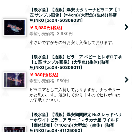
【淡水魚】【通販】爆安 カタリーナピラニア【１
匹 サンプル画像】(±4cm)(大型魚)(生体)(熱帯
魚)NKO
[
zc04-50308031
]
3,980
円
(税込)
希望小売価格
:
3,980
円
小さいですがその分お安く入荷しております。
【淡水魚】【通販】ピラニア ベビー ヒレボロ了承
【１匹 サンプル画像】(大型魚)(生体)(熱帯
魚)NKO
[
zc04-50308011
]
980
円
(税込)
希望小売価格
:
980
円
ピラニアとして入荷しておりますが、ナッテリー
かと思います。混泳しておりますのでヒレボロは
ご了承ください。
【淡水魚】【通販】爆安期間限定 No2 レッドベリ
ーホワイトピラニア ラーゴ マラカナ産 ワイルド
【個体販売】(±10cm)(大型魚)（生体）(熱帯
魚)NKO
[
ac04-41125050
]