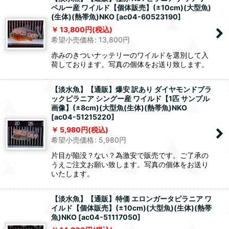
ペルー産 ワイルド【個体販売】(±10cm)(大型魚)
(生体)(熱帯魚)NKO
[
ac04-60523190
]
13,800
円
(税込)
希望小売価格
:
13,800
円
赤みのきついナッテリーのワイルドを選別して入
荷しております。写真の個体をお送り致します。
【淡水魚】【通販】爆安 訳あり ダイヤモンドブラ
ックピラニア シングー産 ワイルド【1匹 サンプル
画像】(±8cm)(大型魚(生体)(熱帯魚)NKO
[
ac04-51215220
]
5,980
円
(税込)
希望小売価格
:
5,980
円
片目が陥没？ない？為激安で販売です。ご了承の
うえご注文お願い致します。写真の個体をお送り
いたします。
【淡水魚】【通販】特価 エロンガータピラニア ワ
イルド【個体販売】(±10cm)(大型魚)(生体)(熱帯
魚)NKO
[
ac04-51117050
]