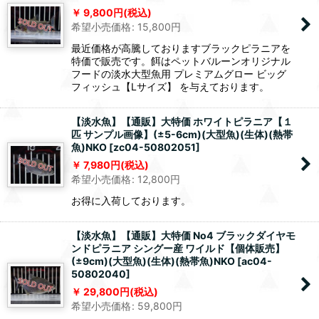
9,800
円
(税込)
希望小売価格
:
15,800
円
最近価格が高騰しておりますブラックピラニアを
特価で販売です。餌はペットバルーンオリジナル
フードの淡水大型魚用 プレミアムグロー ビッグ
フィッシュ【Lサイズ】 を与えております。
【淡水魚】【通販】大特価 ホワイトピラニア【１
匹 サンプル画像】(±5-6cm)(大型魚)(生体)(熱帯
魚)NKO
[
zc04-50802051
]
7,980
円
(税込)
希望小売価格
:
12,800
円
お得に入荷しております。
【淡水魚】【通販】大特価 No4 ブラックダイヤモ
ンドピラニア シングー産 ワイルド【個体販売】
(±9cm)(大型魚)(生体)(熱帯魚)NKO
[
ac04-
50802040
]
29,800
円
(税込)
希望小売価格
:
59,800
円