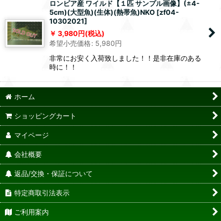
ロンビア産 ワイルド【１匹 サンプル画像】(±4-
5cm)(大型魚)(生体)(熱帯魚)NKO
[
zf04-
10302021
]
3,980
円
(税込)
希望小売価格
:
5,980
円
非常にお安く入荷致しました！！是非在庫のある
時に！！
ホーム
ショッピングカート
マイページ
会社概要
返品/交換・保証について
特定商取引法表示
ご利用案内