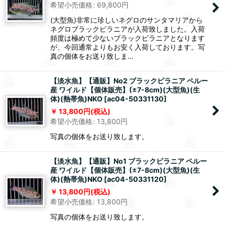
希望小売価格
:
69,800
円
(大型魚)非常に珍しいネグロのサンタマリアから
ネグロブラックピラニアが入荷致しました。入荷
頻度は極めて少ないブラックピラニアとなります
が、今回通常よりもお安く入荷しております。写
真の個体をお送り致しま…
【淡水魚】【通販】No2 ブラックピラニア ペルー
産 ワイルド【個体販売】(±7-8cm)(大型魚)(生
体)(熱帯魚)NKO
[
ac04-50331130
]
13,800
円
(税込)
希望小売価格
:
13,800
円
写真の個体をお送り致します。
【淡水魚】【通販】No1 ブラックピラニア ペルー
産 ワイルド【個体販売】(±7-8cm)(大型魚)(生
体)(熱帯魚)NKO
[
ac04-50331120
]
13,800
円
(税込)
希望小売価格
:
13,800
円
写真の個体をお送り致します。