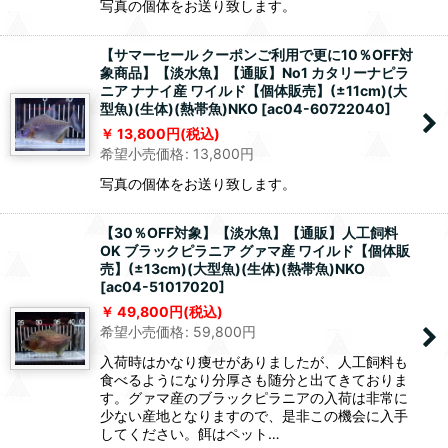
写真の個体をお送り致します。
【サマーセール クーポンご利用で更に10％OFF対
象商品】【淡水魚】【通販】No1 カタリーナピラ
ニア ナナイ産 ワイルド【個体販売】(±11cm)(大
型魚)(生体)(熱帯魚)NKO
[
ac04-60722040
]
13,800
円
(税込)
希望小売価格
:
13,800
円
写真の個体をお送り致します。
【30％OFF対象】【淡水魚】【通販】人工飼料
OK ブラックピラニア グァマ産 ワイルド【個体販
売】(±13cm)(大型魚)(生体)(熱帯魚)NKO
[
ac04-51017020
]
49,800
円
(税込)
希望小売価格
:
59,800
円
入荷時はかなり痩せがありましたが、人工飼料も
食べるようになり分厚さも随分と出てきておりま
す。グァマ産のブラックピラニアの入荷は非常に
少ない産地となりますので、是非この機会に入手
してください。餌はペット…