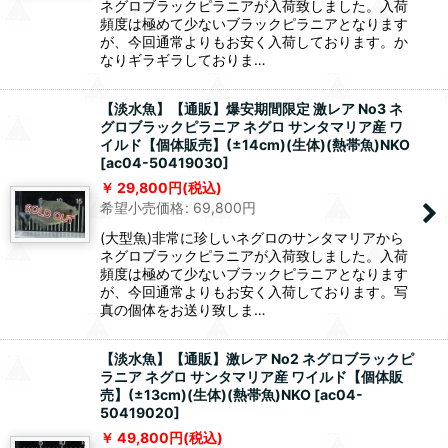
ネグロブラックピラニアが入荷致しました。入荷
頻度は極めて少ないブラックピラニアとなります
が、今回通常よりもお安く入荷しております。か
なりギラギラしておりま…
【淡水魚】【通販】爆安期間限定 激レア No3 ネ
グロブラックピラニア ネグロ サンタマリア産 ワ
イルド【個体販売】(±14cm)(生体)(熱帯魚)NKO
[
ac04-50419030
]
29,800
円
(税込)
希望小売価格
:
69,800
円
(大型魚)非常に珍しいネグロのサンタマリアから
ネグロブラックピラニアが入荷致しました。入荷
頻度は極めて少ないブラックピラニアとなります
が、今回通常よりもお安く入荷しております。写
真の個体をお送り致しま…
【淡水魚】【通販】激レア No2 ネグロブラックピ
ラニア ネグロ サンタマリア産 ワイルド【個体販
売】(±13cm)(生体)(熱帯魚)NKO
[
ac04-
50419020
]
49,800
円
(税込)