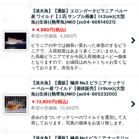
【淡水魚】【通販】エロンガータピラニア ペルー
産 ワイルド【１匹 サンプル画像】(±2cm)(大型
魚)(生体)(熱帯魚)NKO
[
zc04-60614021
]
4,980
円
(税込)
希望小売価格
:
4,980
円
ピラニアの中では細長い変わった体形のするピラ
ニアで、入荷頻度はあまり多くございません。ま
た高級ピラニアですが今回入荷個体はベビー個体
となりますので、お値段はめちゃくちゃお安くな
っております。赤虫を2-…
【淡水魚】【通販】極赤 No2 ピラニア ナッテリ
ー ペルー産 ワイルド【個体販売】(±9cm)(大型
魚)(生体)(熱帯魚)NKO
[
ac04-60523200
]
13,800
円
(税込)
希望小売価格
:
13,800
円
赤みのきついナッテリーのワイルドを選別して入
荷しております。写真の個体をお送り致します。
【淡水魚】【通販】極赤 No1 ピラニア ナッテリー