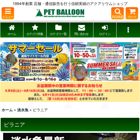
1994年創業 店舗・通信販売を行う信頼実績のアクアリウムショップ
メニュー
商品検索
カート
ホーム
カテゴリ特集
カテゴリ一覧
問い合わせ
ログイン
ホーム
>
淡水魚
>
ピラニア
ピラニア