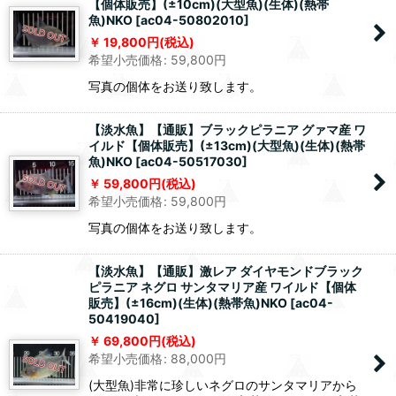
【個体販売】(±10cm)(大型魚)(生体)(熱帯
魚)NKO
[
ac04-50802010
]
19,800
円
(税込)
希望小売価格
:
59,800
円
写真の個体をお送り致します。
【淡水魚】【通販】ブラックピラニア グァマ産 ワ
イルド【個体販売】(±13cm)(大型魚)(生体)(熱帯
魚)NKO
[
ac04-50517030
]
59,800
円
(税込)
希望小売価格
:
59,800
円
写真の個体をお送り致します。
【淡水魚】【通販】激レア ダイヤモンドブラック
ピラニア ネグロ サンタマリア産 ワイルド【個体
販売】(±16cm)(生体)(熱帯魚)NKO
[
ac04-
50419040
]
69,800
円
(税込)
希望小売価格
:
88,000
円
(大型魚)非常に珍しいネグロのサンタマリアから