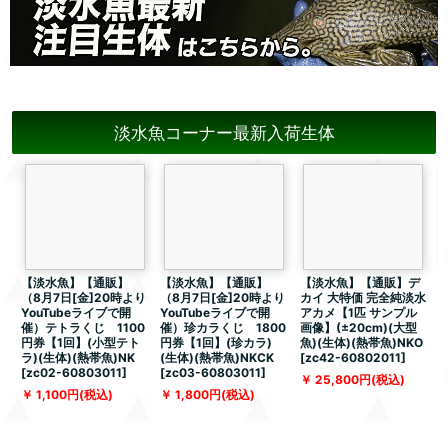
淡水魚コーナー最新入荷生体
【淡水魚】【通販】
【淡水魚】【通販】
【淡水魚】【通販】デ
（8月7日[金]20時より
（8月7日[金]20時より
カイ 大特価 完全純淡水
YouTubeライブで開
YouTubeライブで開
アカメ【1匹 サンプル
催）テトラくじ 1100
催）珍カラくじ 1800
画像】(±20cm)(大型
像
円券【1回】(小型テト
円券【1回】(珍カラ)
魚)(生体)(熱帯魚)NKO
(
ラ)(生体)(熱帯魚)NK
(生体)(熱帯魚)NKCK
[
zc42-60802011
]
[
[
zc02-60803011
]
[
zc03-60803011
]
25,800
円
(税込)
1,100
円
(税込)
1,800
円
(税込)