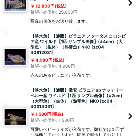
12,800
円
(税込)
希望小売価格
:
29,800
円
写真の個体をお送り致します。
【淡水魚】【通販】ピラニア ノタータス コロンビ
ア産 ワイルド【1匹 サンプル画像】(±4cm)（大
型魚）（生体）（熱帯魚）NKO
[
zc04-
40812031
]
4,980
円
(税込)
希望小売価格
:
4,980
円
赤みのあるピラニアが入荷です。
【淡水魚】【通販】激安 ピラニア sp ナッテリー
ペルー産 ワイルド【1匹 サンプル画像】(±2cm)
（大型魚）（生体）（熱帯魚）NKO
[
zc04-
40314031
]
1,580
円
(税込)
希望小売価格
:
1,580
円
可愛いベビーサイズが入荷です。弊社では１匹ず
つ隔離しておりますが、問屋で混泳しておりまし