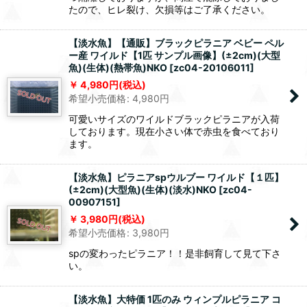
たので、ヒレ裂け、欠損等はご了承ください。
【淡水魚】【通販】ブラックピラニア ベビー ペル
ー産 ワイルド【1匹 サンプル画像】(±2cm)(大型
魚)(生体)(熱帯魚)NKO
[
zc04-20106011
]
4,980
円
(税込)
希望小売価格
:
4,980
円
可愛いサイズのワイルドブラックピラニアが入荷
しております。現在小さい体で赤虫を食べており
ます。
【淡水魚】ピラニアspウルブー ワイルド【１匹】
(±2cm)(大型魚)(生体)(淡水)NKO
[
zc04-
00907151
]
3,980
円
(税込)
希望小売価格
:
3,980
円
spの変わったピラニア！！是非飼育して見て下さ
い。
【淡水魚】大特価 1匹のみ ウィンプルピラニア コ