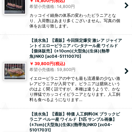
14,800
円
(税込)
希望小売価格
:
14,800
円
カッコイイ細身の体系の変わったピラニアとな
り、入荷数はあまり多くございません。写真の個
体をお送り致します。
【淡水魚】【通販】今回限定爆安 激レア ジャイア
ントイエローピラニア パンタナール産 ワイルド
【個体販売】(±10cm)(大型魚)(生体)(熱帯
魚)NKO
[
ac04-51110070
]
39,800
円
(税込)
希望小売価格
:
59,800
円
イエローピラニアの中でも最も流通量の少ない激
レアピラニアが入荷です。ピラニアは臆病という
のはよく聞く話ですが、本種は違うようで、かな
り獰猛でカッコイイピラニアとなります。人工飼
料も食べるようになります…
【淡水魚】【通販】特価 人工飼料OK ブラックピ
ラニア ペルー産 ワイルド【1匹 サンプル画像】
(±7cm)(大型魚)(生体)(熱帯魚)NKO
[
zc04-
51017031
]