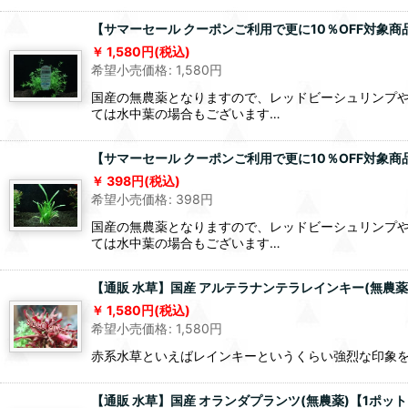
【サマーセール クーポンご利用で更に10％OFF対象商
1,580
円
(税込)
希望小売価格
:
1,580
円
国産の無農薬となりますので、レッドビーシュリンプ
ては水中葉の場合もございます…
【サマーセール クーポンご利用で更に10％OFF対象商
398
円
(税込)
希望小売価格
:
398
円
国産の無農薬となりますので、レッドビーシュリンプ
ては水中葉の場合もございます…
【通販 水草】国産 アルテラナンテラレインキー(無農薬
1,580
円
(税込)
希望小売価格
:
1,580
円
赤系水草といえばレインキーというくらい強烈な印象
【通販 水草】国産 オランダプランツ(無農薬)【1ポッ