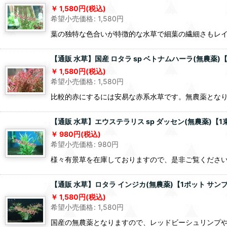
1,580
円
(税込)
希望小売価格
:
1,580
円
葉の独特な色合いが特徴的な水草で細葉の繊細さもレ
【通販 水草】国産 ロタラ sp ベトナムハーラ(無農薬
1,580
円
(税込)
希望小売価格
:
1,580
円
比較的赤にするには安易な赤系水草です。無農薬とな
【通販 水草】エウステラリス sp ダッセン(無農薬)【
980
円
(税込)
希望小売価格
:
980
円
様々有景草を在庫しておりますので、是非ご覧くださ
【通販 水草】ロタラ インジカ(無農薬)【1ポット サ
1,580
円
(税込)
希望小売価格
:
1,580
円
国産の無農薬となりますので、レッドビーシュリンプ