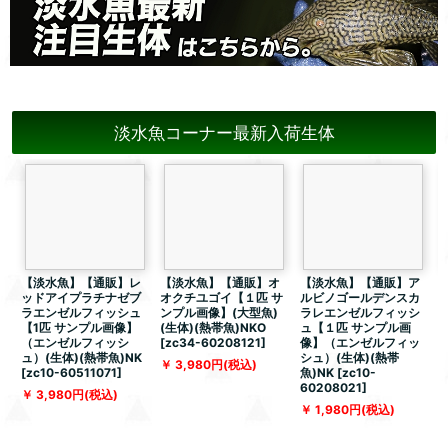
淡水魚コーナー最新入荷生体
【淡水魚】【通販】レ
【淡水魚】【通販】オ
【淡水魚】【通販】ア
ッドアイプラチナゼブ
オクチユゴイ【１匹 サ
ルビノゴールデンスカ
ラエンゼルフィッシュ
ンプル画像】(大型魚)
ラレエンゼルフィッシ
【1匹 サンプル画像】
(生体)(熱帯魚)NKO
ュ【１匹 サンプル画
（エンゼルフィッシ
[
zc34-60208121
]
像】（エンゼルフィッ
ュ）(生体)(熱帯魚)NK
シュ）(生体)(熱帯
体
3,980
円
(税込)
[
zc10-60511071
]
魚)NK
[
zc10-
5
60208021
]
3,980
円
(税込)
1,980
円
(税込)