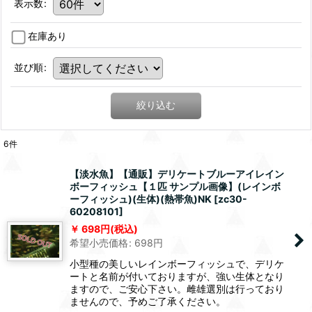
表示数
:
在庫あり
並び順
:
絞り込む
6
件
【淡水魚】【通販】デリケートブルーアイレイン
ボーフィッシュ【１匹 サンプル画像】(レインボ
ーフィッシュ)(生体)(熱帯魚)NK
[
zc30-
60208101
]
698
円
(税込)
希望小売価格
:
698
円
小型種の美しいレインボーフィッシュで、デリケ
ートと名前が付いておりますが、強い生体となり
ますので、ご安心下さい。雌雄選別は行っており
ませんので、予めご了承ください。