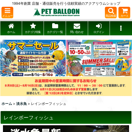
1994年創業 店舗・通信販売を行う信頼実績のアクアリウムショップ
メニュー
商品検索
カート
ホーム
カテゴリ特集
カテゴリ一覧
問い合わせ
ログイン
ホーム
>
淡水魚
>
レインボーフィッシュ
レインボーフィッシュ