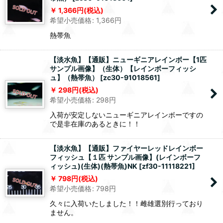
1,366
円
(税込)
希望小売価格
:
1,366
円
熱帯魚
【淡水魚】【通販】ニューギニアレインボー【1匹
サンプル画像】（生体）【レインボーフィッシ
ュ】（熱帯魚）
[
zc30-91018561
]
298
円
(税込)
希望小売価格
:
298
円
入荷が安定しないニューギニアレインボーですの
で是非在庫のあるときに！！
【淡水魚】【通販】ファイヤーレッドレインボー
フィッシュ【１匹 サンプル画像】(レインボーフ
ィッシュ)(生体)(熱帯魚)NK
[
zf30-11118221
]
798
円
(税込)
希望小売価格
:
798
円
久々に入荷いたしました！！雌雄選別行っており
ません。