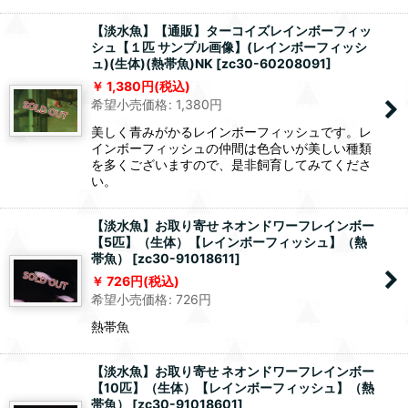
【淡水魚】【通販】ターコイズレインボーフィッ
シュ【１匹 サンプル画像】(レインボーフィッシ
ュ)(生体)(熱帯魚)NK
[
zc30-60208091
]
1,380
円
(税込)
希望小売価格
:
1,380
円
美しく青みがかるレインボーフィッシュです。レ
インボーフィッシュの仲間は色合いが美しい種類
を多くございますので、是非飼育してみてくださ
い。
【淡水魚】お取り寄せ ネオンドワーフレインボー
【5匹】（生体）【レインボーフィッシュ】（熱
帯魚）
[
zc30-91018611
]
726
円
(税込)
希望小売価格
:
726
円
熱帯魚
【淡水魚】お取り寄せ ネオンドワーフレインボー
【10匹】（生体）【レインボーフィッシュ】（熱
帯魚）
[
zc30-91018601
]