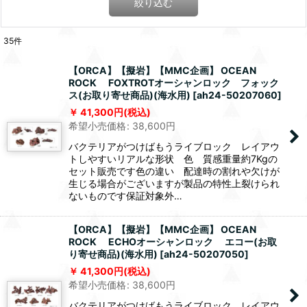
絞り込む
35
件
【ORCA】【擬岩】【MMC企画】 OCEAN
ROCK FOXTROTオーシャンロック フォック
ス(お取り寄せ商品)(海水用)
[
ah24-50207060
]
41,300
円
(税込)
希望小売価格
:
38,600
円
バクテリアがつけばもうライブロック レイアウ
トしやすいリアルな形状 色 質感重量約7Kgの
セット販売です色の違い 配達時の割れや欠けが
生じる場合がございますが製品の特性上裂けられ
ないものです保証対象外…
【ORCA】【擬岩】【MMC企画】 OCEAN
ROCK ECHOオーシャンロック エコー(お取
り寄せ商品)(海水用)
[
ah24-50207050
]
41,300
円
(税込)
希望小売価格
:
38,600
円
バクテリアがつけばもうライブロック レイアウ