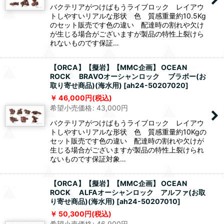
バクテリアがつけばもうライブロック レイアウ
トしやすいリアルな形状 色 質感重量約10.5Kg
のセット販売です色の違い 配達時の割れや欠け
が生じる場合がございますが製品の特性上裂けら
れないものです保証…
【ORCA】【擬岩】【MMC企画】 OCEAN
ROCK BRAVOオーシャンロック ブラボー(お
取り寄せ商品)(海水用)
[
ah24-50207020
]
46,000
円
(税込)
希望小売価格
:
43,000
円
バクテリアがつけばもうライブロック レイアウ
トしやすいリアルな形状 色 質感重量約10Kgの
セット販売です色の違い 配達時の割れや欠けが
生じる場合がございますが製品の特性上裂けられ
ないものです保証対象…
【ORCA】【擬岩】【MMC企画】 OCEAN
ROCK ALFAオーシャンロック アルファ(お取
り寄せ商品)(海水用)
[
ah24-50207010
]
50,300
円
(税込)
希望小売価格
:
46,900
円