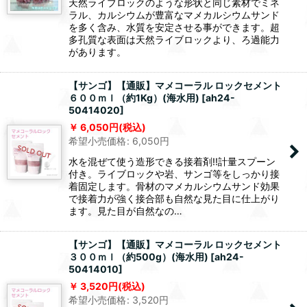
天然ライブロックのような形状と同じ素材でミネ
ラル、カルシウムが豊富なマメカルシウムサンド
を多く含み、水質を安定させる事ができます。超
多孔質な表面は天然ライブロックより、ろ過能力
があります。
【サンゴ】【通販】マメコーラル ロックセメント
６００ｍｌ（約1Kg）(海水用)
[
ah24-
50414020
]
6,050
円
(税込)
希望小売価格
:
6,050
円
水を混ぜて使う造形できる接着剤!!計量スプーン
付き。ライブロックや岩、サンゴ等をしっかり接
着固定します。骨材のマメカルシウムサンド効果
で接着力が強く接合部も自然な見た目に仕上がり
ます。見た目が自然なの…
【サンゴ】【通販】マメコーラル ロックセメント
３００ｍｌ（約500g）(海水用)
[
ah24-
50414010
]
3,520
円
(税込)
希望小売価格
:
3,520
円