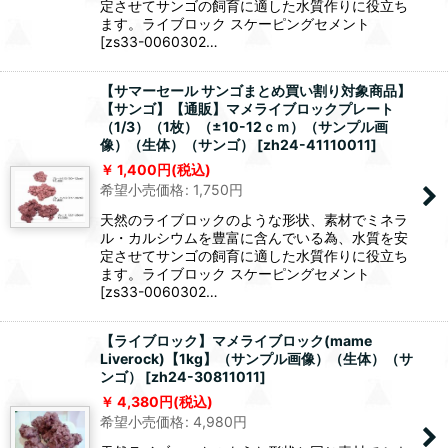
定させてサンゴの飼育に適した水質作りに役立ち
ます。ライブロック スケーピングセメント
[zs33-0060302…
【サマーセール サンゴまとめ買い割り対象商品】
【サンゴ】【通販】マメライブロックプレート
（1/3）（1枚）（±10-12ｃｍ）（サンプル画
像）（生体）（サンゴ）
[
zh24-41110011
]
1,400
円
(税込)
希望小売価格
:
1,750
円
天然のライブロックのような形状、素材でミネラ
ル・カルシウムを豊富に含んでいる為、水質を安
定させてサンゴの飼育に適した水質作りに役立ち
ます。ライブロック スケーピングセメント
[zs33-0060302…
【ライブロック】マメライブロック(mame
Liverock)【1kg】（サンプル画像）（生体）（サ
ンゴ）
[
zh24-30811011
]
4,380
円
(税込)
希望小売価格
:
4,980
円