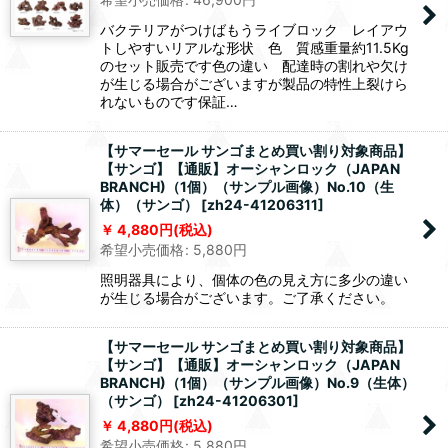
バクテリアがつけばもうライブロック レイアウ
トしやすいリアルな形状 色 質感重量約11.5Kg
のセット販売です色の違い 配達時の割れや欠け
が生じる場合がございますが製品の特性上裂けら
れないものです保証…
【サマーセール サンゴまとめ買い割り対象商品】
【サンゴ】【通販】オーシャンロック（JAPAN
BRANCH)（1個）（サンプル画像）No.10（生
体）（サンゴ）
[
zh24-41206311
]
4,880
円
(税込)
希望小売価格
:
5,880
円
照明器具により、個体の色の見え方に多少の違い
が生じる場合がございます。ご了承ください。
【サマーセール サンゴまとめ買い割り対象商品】
【サンゴ】【通販】オーシャンロック（JAPAN
BRANCH)（1個）（サンプル画像）No.9（生体）
（サンゴ）
[
zh24-41206301
]
4,880
円
(税込)
希望小売価格
:
5,880
円