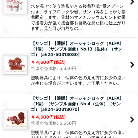
水を混ぜて使う造形できる接着剤!!計量スプーン
付き。ライブロックや岩、サンゴ等をしっかり接
着固定します。骨材のマメカルシウムサンド効果
で接着力が強く接合部も自然な見た目に仕上がり
ます。見た目が自然なの…
【サンゴ】【通販】オーシャンロック（ALFA)
（1個）（サンプル画像）No.13（生体）（サン
ゴ）
[
ah24-50313080
]
4,600
円
(税込)
希望小売価格
:
5,650
円
照明器具により、個体の色の見え方に多少の違い
が生じる場合がございます。ご了承ください。
【サンゴ】【通販】オーシャンロック（ALFA)
（1個）（サンプル画像）No.4（生体）（サン
ゴ）
[
ah24-50313070
]
4,600
円
(税込)
希望小売価格
:
5,650
円
照明器具により、個体の色の見え方に多少の違い
が生じる場合がございます。ご了承ください。