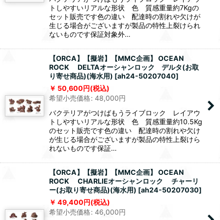
トしやすいリアルな形状 色 質感重量約7Kgの
セット販売です色の違い 配達時の割れや欠けが
生じる場合がございますが製品の特性上裂けられ
ないものです保証対象外…
【ORCA】【擬岩】【MMC企画】 OCEAN
ROCK DELTAオーシャンロック デルタ(お取
り寄せ商品)(海水用)
[
ah24-50207040
]
50,600
円
(税込)
希望小売価格
:
48,000
円
バクテリアがつけばもうライブロック レイアウ
トしやすいリアルな形状 色 質感重量約10.5Kg
のセット販売です色の違い 配達時の割れや欠け
が生じる場合がございますが製品の特性上裂けら
れないものです保証…
【ORCA】【擬岩】【MMC企画】 OCEAN
ROCK CHARLIEオーシャンロック チャーリ
ー(お取り寄せ商品)(海水用)
[
ah24-50207030
]
49,400
円
(税込)
希望小売価格
:
46,000
円