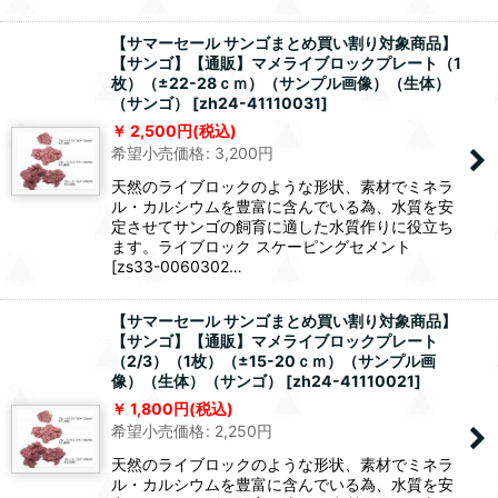
【サマーセール サンゴまとめ買い割り対象商品】
【サンゴ】【通販】マメライブロックプレート（1
枚）（±22-28ｃｍ）（サンプル画像）（生体）
（サンゴ）
[
zh24-41110031
]
2,500
円
(税込)
希望小売価格
:
3,200
円
天然のライブロックのような形状、素材でミネラ
ル・カルシウムを豊富に含んでいる為、水質を安
定させてサンゴの飼育に適した水質作りに役立ち
ます。ライブロック スケーピングセメント
[zs33-0060302…
【サマーセール サンゴまとめ買い割り対象商品】
【サンゴ】【通販】マメライブロックプレート
（2/3）（1枚）（±15-20ｃｍ）（サンプル画
像）（生体）（サンゴ）
[
zh24-41110021
]
1,800
円
(税込)
希望小売価格
:
2,250
円
天然のライブロックのような形状、素材でミネラ
ル・カルシウムを豊富に含んでいる為、水質を安