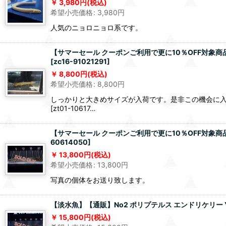
3,980
円
(税込)
希望小売価格
:
3,980
円
人気のニョロニョロ系です。
【サマーセール クーポンご利用で更に10％OFF対象商
[
zc16-91021291
]
8,800
円
(税込)
希望小売価格
:
8,800
円
しっかりと大きめサイズが入荷です。是非この機会に入
[zt01-10617…
【サマーセール クーポンご利用で更に10％OFF対象商品】
60614050
]
13,800
円
(税込)
希望小売価格
:
13,800
円
写真の個体をお送り致します。
【淡水魚】【通販】No2 ポリプテルス エンドリケリー YE
15,800
円
(税込)