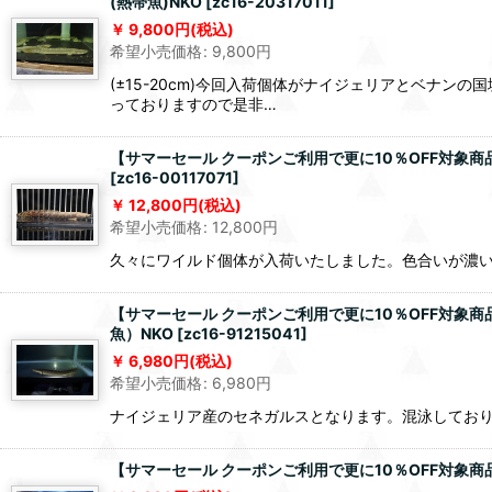
(熱帯魚)NKO
[
zc16-20317011
]
9,800
円
(税込)
希望小売価格
:
9,800
円
(±15-20cm)今回入荷個体がナイジェリアとベナ
っておりますので是非…
【サマーセール クーポンご利用で更に10％OFF対象商品
[
zc16-00117071
]
12,800
円
(税込)
希望小売価格
:
12,800
円
久々にワイルド個体が入荷いたしました。色合いが濃
【サマーセール クーポンご利用で更に10％OFF対象商品
魚）NKO
[
zc16-91215041
]
6,980
円
(税込)
希望小売価格
:
6,980
円
ナイジェリア産のセネガルスとなります。混泳してお
【サマーセール クーポンご利用で更に10％OFF対象商