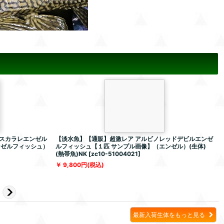
スカラレエンゼル
【淡水魚】【通販】超激レア アルビノレッドデビルエンゼ
ンゼルフィッシュ）
ルフィッシュ【１匹 サンプル画像】（エンゼル）(生体)
(熱帯魚)NK
[
zc10-51004021
]
[
9,800
円
(税込)
最新入荷生体をもっと見る