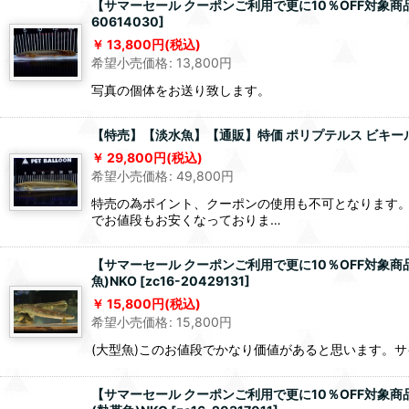
【サマーセール クーポンご利用で更に10％OFF対象商品】
60614030
]
13,800
円
(税込)
希望小売価格
:
13,800
円
写真の個体をお送り致します。
【特売】【淡水魚】【通販】特価 ポリプテルス ビキールビキ
29,800
円
(税込)
希望小売価格
:
49,800
円
特売の為ポイント、クーポンの使用も不可となります
でお値段もお安くなっておりま…
【サマーセール クーポンご利用で更に10％OFF対象商品
魚)NKO
[
zc16-20429131
]
15,800
円
(税込)
希望小売価格
:
15,800
円
(大型魚)このお値段でかなり価値があると思います。
【サマーセール クーポンご利用で更に10％OFF対象商