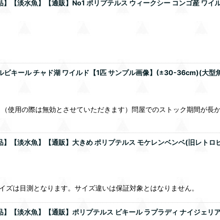
【淡水魚】【通販】No1 ポリプテルス ウィークシー コンゴ産 ワイルド【
ール チャド湖 ワイルド【1匹 サンプル画像】(±30-36cm)(大型魚)
。（使用の際は無効とさせていただきます）問屋でのストック期間が長
】【淡水魚】【通販】大きめ ポリプテルス モケレンベンベ(旧レトロピンニ
サイズは目測となります。サイズ違いは保証対象とはなりません。
品】【淡水魚】【通販】ポリプテルス ビキール ラプラディ ナイジェリア