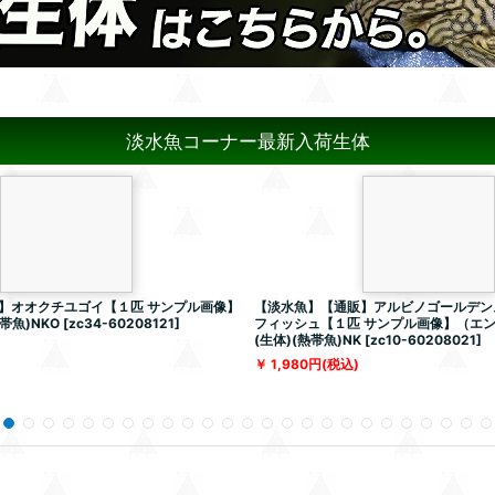
淡水魚コーナー最新入荷生体
】オオクチユゴイ【１匹 サンプル画像】
【淡水魚】【通販】アルビノゴールデン
帯魚)NKO
[
zc34-60208121
]
フィッシュ【１匹 サンプル画像】（エ
(生体)(熱帯魚)NK
[
zc10-60208021
]
1,980
円
(税込)