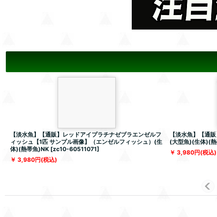
【淡水魚】【通販】レッドアイプラチナゼブラエンゼルフ
【淡水魚】【通販
ィッシュ【1匹 サンプル画像】（エンゼルフィッシュ）(生
(大型魚)(生体)(熱
体)(熱帯魚)NK
[
zc10-60511071
]
3,980
円
(税込)
3,980
円
(税込)