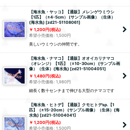
【海水魚・ヤッコ】【通販】メレンゲウミウシ
【1匹】（±4-5cm） (サンプル画像）（生体）
(海水魚)
[
zd21-51108061
]
1,200
円
(税込)
希望小売価格
:
1,500
円
美しいウミウシの仲間です。
【海水魚・ナマコ】【通販】オオイカリナマコ
（オレンジ）【1匹】（±10-30cm） (サンプル画
像）（生体）(海水魚)
[
zd21-51004051
]
1,480
円
(税込)
希望小売価格
:
1,980
円
細長く数十センチまで伸びる大型のナマコです
【海水魚・ヒトデ】【通販】クモヒトデsp.【1
匹】（±15-20cm） (サンプル画像）（生体）(海
水魚)
[
zd21-51004041
]
1,200
円
(税込)
希望小売価格
:
1,500
円