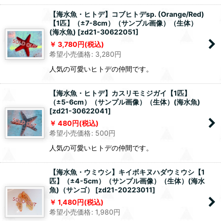
【海水魚・ヒトデ】コブヒトデsp. (Orange/Red)
【1匹】（±7-8cm）（サンプル画像）（生体）
(海水魚)
[
zd21-30622051
]
3,780
円
(税込)
希望小売価格
:
3,280
円
人気の可愛いヒトデの仲間です。
【海水魚・ヒトデ】カスリモミジガイ【1匹】
（±5-6cm）（サンプル画像）（生体）(海水魚)
[
zd21-30622041
]
480
円
(税込)
希望小売価格
:
500
円
人気の可愛いヒトデの仲間です。
【海水魚・ウミウシ】キイボキヌハダウミウシ【1
匹】（±4-5cm）（サンプル画像）（生体）(海水
魚)（サンゴ）
[
zd21-20223011
]
1,480
円
(税込)
希望小売価格
:
1,980
円