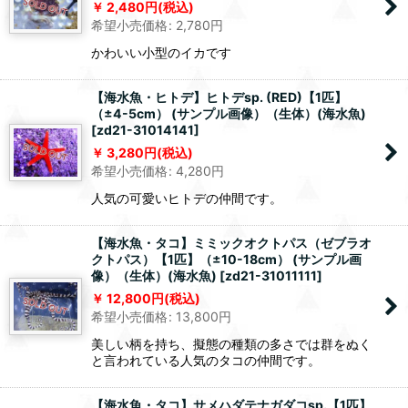
2,480
円
(税込)
希望小売価格
:
2,780
円
かわいい小型のイカです
【海水魚・ヒトデ】ヒトデsp. (RED)【1匹】
（±4-5cm） (サンプル画像）（生体）(海水魚)
[
zd21-31014141
]
3,280
円
(税込)
希望小売価格
:
4,280
円
人気の可愛いヒトデの仲間です。
【海水魚・タコ】ミミックオクトパス（ゼブラオ
クトパス）【1匹】（±10-18cm） (サンプル画
像）（生体）(海水魚)
[
zd21-31011111
]
12,800
円
(税込)
希望小売価格
:
13,800
円
美しい柄を持ち、擬態の種類の多さでは群をぬく
と言われている人気のタコの仲間です。
【海水魚・タコ】サメハダテナガダコsp.【1匹】