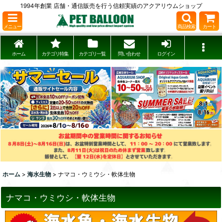
1994年創業 店舗・通信販売を行う信頼実績のアクアリウムショップ
メニュー
商品検索
カート
ホーム
カテゴリ特集
カテゴリ一覧
問い合わせ
ログイン
ホーム
>
海水生物
>
ナマコ・ウミウシ・軟体生物
ナマコ・ウミウシ・軟体生物