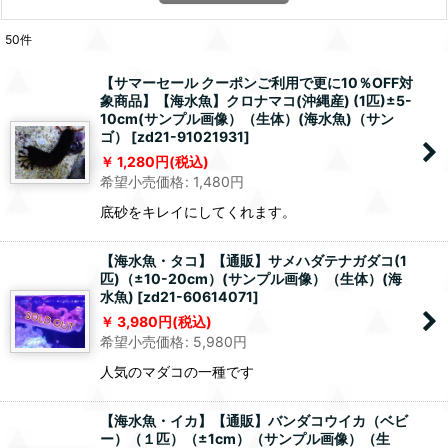
50
件
【サマーセール クーポンご利用で更に10％OFF対
象商品】【海水魚】クロナマコ(沖縄産) (1匹)±5-
10cm(サンプル画像）（生体）(海水魚)（サン
ゴ）
[
zd21-91021931
]
1,280
円
(税込)
希望小売価格
:
1,480
円
底砂をキレイにしてくれます。
【海水魚・タコ】【通販】サメハダテナガダコ(1
匹)（±10-20cm）(サンプル画像）（生体）(海
水魚)
[
zd21-60614071
]
3,980
円
(税込)
希望小売価格
:
5,980
円
人気のマダコの一種です
【海水魚・イカ】【通販】バンダコウイカ（ベビ
ー）（１匹）（±1cm）（サンプル画像）（生