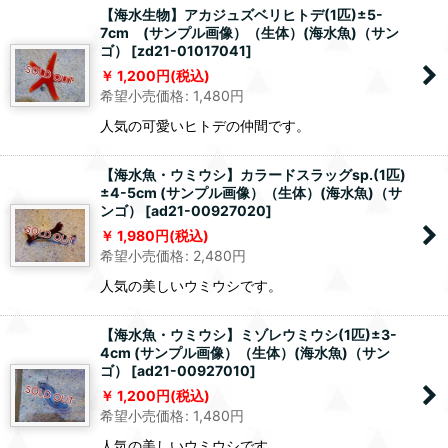
【海水生物】アカジュズベリヒトデ(1匹)±5-
7cm (サンプル画像）（生体）(海水魚)（サン
ゴ）
[
zd21-01017041
]
1,200
円
(税込)
希望小売価格
:
1,480
円
人気の可愛いヒトデの仲間です。
【海水魚・ウミウシ】カラードスラッグsp.(1匹)
±4-5cm (サンプル画像）（生体）(海水魚)（サ
ンゴ）
[
ad21-00927020
]
1,980
円
(税込)
希望小売価格
:
2,480
円
人気の美しいウミウシです。
【海水魚・ウミウシ】ミゾレウミウシ(1匹)±3-
4cm (サンプル画像）（生体）(海水魚)（サン
ゴ）
[
ad21-00927010
]
1,200
円
(税込)
希望小売価格
:
1,480
円
人気の美しいウミウシです。