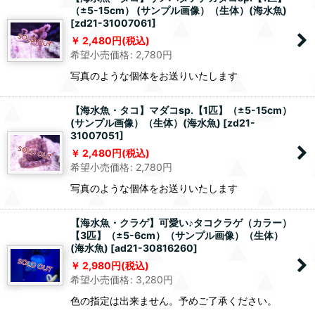
（±5-15cm） (サンプル画像）（生体）(海水魚)
[
zd21-31007061
]
2,480
円
(税込)
希望小売価格
:
2,780
円
写真のような個体をお送りいたします
【海水魚・タコ】マダコsp.【1匹】（±5-15cm）
(サンプル画像）（生体）(海水魚)
[
zd21-
31007051
]
2,480
円
(税込)
希望小売価格
:
2,780
円
写真のような個体をお送りいたします
【海水魚・クラゲ】可愛い♪タコクラゲ（カラー）
【3匹】（±5-6cm）（サンプル画像）（生体）
(海水魚)
[
ad21-30816260
]
2,980
円
(税込)
希望小売価格
:
3,280
円
色の指定は出来ません。予めご了承ください。