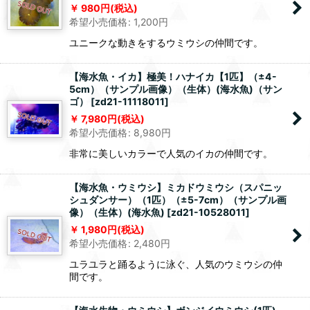
980
円
(税込)
希望小売価格
:
1,200
円
ユニークな動きをするウミウシの仲間です。
【海水魚・イカ】極美！ハナイカ【1匹】（±4-
5cm）（サンプル画像）（生体）(海水魚)（サン
ゴ）
[
zd21-11118011
]
7,980
円
(税込)
希望小売価格
:
8,980
円
非常に美しいカラーで人気のイカの仲間です。
【海水魚・ウミウシ】ミカドウミウシ（スパニッ
シュダンサー）（1匹）（±5-7cm）（サンプル画
像）（生体）(海水魚)
[
zd21-10528011
]
1,980
円
(税込)
希望小売価格
:
2,480
円
ユラユラと踊るように泳ぐ、人気のウミウシの仲
間です。