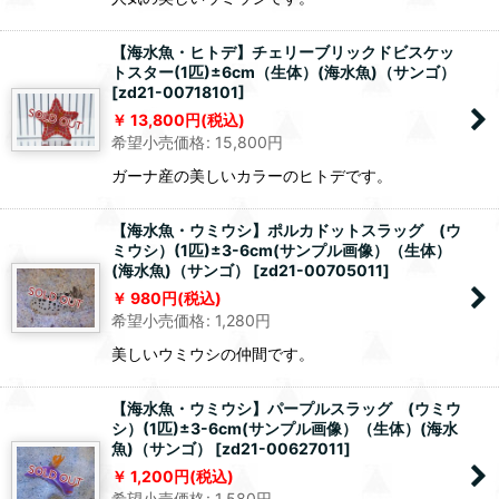
【海水魚・ヒトデ】チェリーブリックドビスケッ
トスター(1匹)±6cm（生体）(海水魚)（サンゴ）
[
zd21-00718101
]
13,800
円
(税込)
希望小売価格
:
15,800
円
ガーナ産の美しいカラーのヒトデです。
【海水魚・ウミウシ】ポルカドットスラッグ (ウ
ミウシ）(1匹)±3-6cm(サンプル画像）（生体）
(海水魚)（サンゴ）
[
zd21-00705011
]
980
円
(税込)
希望小売価格
:
1,280
円
美しいウミウシの仲間です。
【海水魚・ウミウシ】パープルスラッグ (ウミウ
シ）(1匹)±3-6cm(サンプル画像）（生体）(海水
魚)（サンゴ）
[
zd21-00627011
]
1,200
円
(税込)
希望小売価格
:
1,580
円