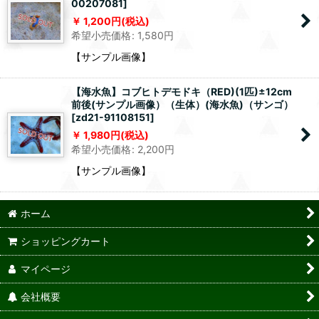
00207081
]
1,200
円
(税込)
希望小売価格
:
1,580
円
【サンプル画像】
【海水魚】コブヒトデモドキ（RED)(1匹)±12cm
前後(サンプル画像）（生体）(海水魚)（サンゴ）
[
zd21-91108151
]
1,980
円
(税込)
希望小売価格
:
2,200
円
【サンプル画像】
ホーム
ショッピングカート
マイページ
会社概要