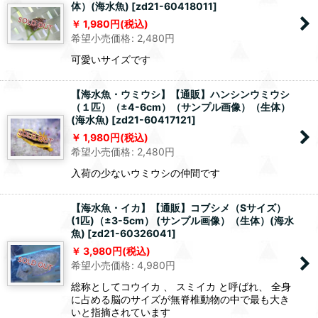
体）(海水魚)
[
zd21-60418011
]
1,980
円
(税込)
希望小売価格
:
2,480
円
可愛いサイズです
【海水魚・ウミウシ】【通販】ハンシンウミウシ
（１匹）（±4-6cm）（サンプル画像）（生体）
(海水魚)
[
zd21-60417121
]
1,980
円
(税込)
希望小売価格
:
2,480
円
入荷の少ないウミウシの仲間です
【海水魚・イカ】【通販】コブシメ（Sサイズ）
(1匹)（±3-5cm） (サンプル画像）（生体）(海水
魚)
[
zd21-60326041
]
3,980
円
(税込)
希望小売価格
:
4,980
円
総称としてコウイカ 、 スミイカ と呼ばれ、 全身
に占める脳のサイズが無脊椎動物の中で最も大き
いと指摘されています