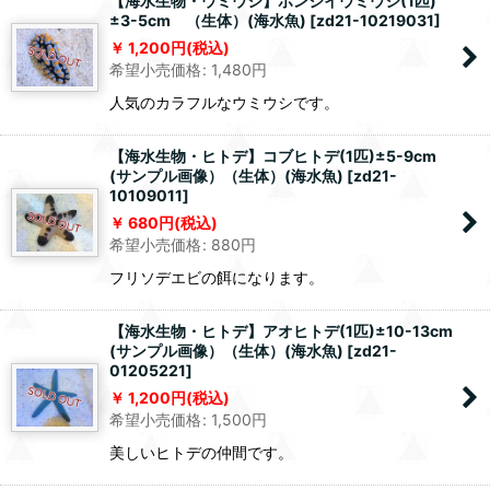
【海水生物・ウミウシ】ボンジイウミウシ(1匹)
±3-5cm （生体）(海水魚)
[
zd21-10219031
]
1,200
円
(税込)
希望小売価格
:
1,480
円
人気のカラフルなウミウシです。
【海水生物・ヒトデ】コブヒトデ(1匹)±5-9cm
(サンプル画像）（生体）(海水魚)
[
zd21-
10109011
]
680
円
(税込)
希望小売価格
:
880
円
フリソデエビの餌になります。
【海水生物・ヒトデ】アオヒトデ(1匹)±10-13cm
(サンプル画像）（生体）(海水魚)
[
zd21-
01205221
]
1,200
円
(税込)
希望小売価格
:
1,500
円
美しいヒトデの仲間です。