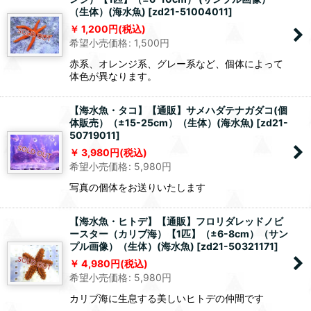
（生体）(海水魚)
[
zd21-51004011
]
1,200
円
(税込)
希望小売価格
:
1,500
円
赤系、オレンジ系、グレー系など、個体によって
体色が異なります。
【海水魚・タコ】【通販】サメハダテナガダコ(個
体販売）（±15-25cm）（生体）(海水魚)
[
zd21-
50719011
]
3,980
円
(税込)
希望小売価格
:
5,980
円
写真の個体をお送りいたします
【海水魚・ヒトデ】【通販】フロリダレッドノビ
ースター（カリブ海）【1匹】（±6-8cm）（サン
プル画像）（生体）(海水魚)
[
zd21-50321171
]
4,980
円
(税込)
希望小売価格
:
5,980
円
カリブ海に生息する美しいヒトデの仲間です