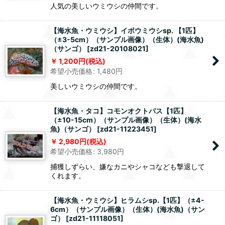
人気の美しいウミウシの仲間です。
【海水魚・ウミウシ】イボウミウシsp. 【1匹】
（±3-5cm）（サンプル画像）（生体）(海水魚)
（サンゴ）
[
zd21-20108021
]
1,200
円
(税込)
希望小売価格
:
1,480
円
美しいウミウシの仲間です。
【海水魚・タコ】コモンオクトパス【1匹】
（±10-15cm）（サンプル画像）（生体）(海水
魚)（サンゴ）
[
zd21-11223451
]
2,980
円
(税込)
希望小売価格
:
3,980
円
捕獲しずらい、嫌なカニやシャコなども撃退して
くれます。
【海水魚・ウミウシ】ヒラムシsp.【1匹】（±4-
6cm）（サンプル画像）（生体）(海水魚)（サン
ゴ）
[
zd21-11118051
]