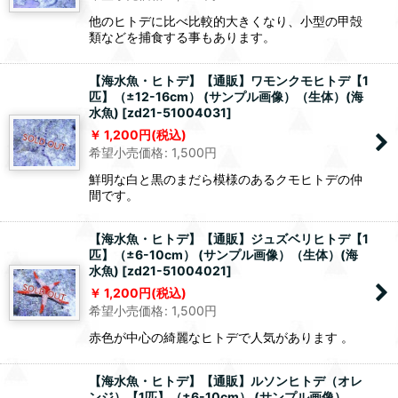
他のヒトデに比べ比較的大きくなり、小型の甲殻
類などを捕食する事もあります。
【海水魚・ヒトデ】【通販】ワモンクモヒトデ【1
匹】（±12-16cm） (サンプル画像）（生体）(海
水魚)
[
zd21-51004031
]
1,200
円
(税込)
希望小売価格
:
1,500
円
鮮明な白と黒のまだら模様のあるクモヒトデの仲
間です。
【海水魚・ヒトデ】【通販】ジュズベリヒトデ【1
匹】（±6-10cm） (サンプル画像）（生体）(海
水魚)
[
zd21-51004021
]
1,200
円
(税込)
希望小売価格
:
1,500
円
赤色が中心の綺麗なヒトデで人気があります 。
【海水魚・ヒトデ】【通販】ルソンヒトデ（オレ
ンジ）【1匹】（±6-10cm） (サンプル画像）