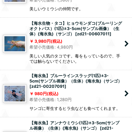
美しいウミウシの仲間です。
【海水生物・タコ】ヒョウモンダコ(ブルーリング
オクトパス）(1匹)±3-5cm(サンプル画像）（生
体）(海水魚)（サンゴ）
[
zd21-00607011
]
3,980
円
(税込)
希望小売価格
:
4,980
円
美しい人気のタコです。毒をもっているので、手
では触らないでください。
【海水魚】ブルーラインスラッグ(1匹)±3-
5cm(サンプル画像）（生体）(海水魚)（サンゴ）
[
zd21-00207091
]
980
円
(税込)
希望小売価格
:
1,280
円
サンゴに寄生するヒラ虫なども食べてくれます。
【海水魚】アンナウミウシ(1匹)±3-5cm(サンプ
ル画像）（生体）(海水魚)（サンゴ）
[
zd21-