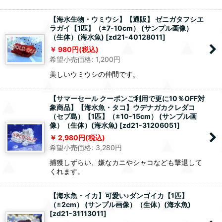
【海水生物・ウミウシ】【通販】 ゼニガタフシエ
ラガイ【1匹】（±7-10cm） (サンプル画像）
（生体）(海水魚)
[
zd21-40128011
]
980
円
(税込)
希望小売価格
:
1,200
円
美しいウミウシの仲間です。
【サマーセール クーポンご利用で更に10％OFF対
象商品】【海水魚・タコ】ウデナガカクレダコ
（セブ島）【1匹】（±10-15cm） (サンプル画
像）（生体）(海水魚)
[
zd21-31206051
]
2,980
円
(税込)
希望小売価格
:
3,280
円
捕獲しずらい、嫌なカニやシャコなども撃退して
くれます。
【海水魚・イカ】可愛い♪ダンゴイカ【1匹】
（±2cm） (サンプル画像）（生体）(海水魚)
[
zd21-31113011
]