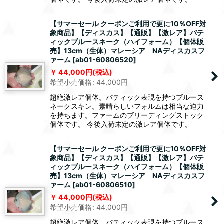
【サマーセール クーポンご利用で更に10％OFF対
象商品】【ディスカス】【通販】【激レア】バテ
ィックブルースネーク（ハイフォーム）【個体販
売】13cm（生体）マレーシア NAディスカスフ
ァーム
[
ab01-60806520
]
44,000
円
(税込)
希望小売価格
:
44,000
円
超絶激レア個体。バティック表現を持つブルース
ネークスキン。素晴らしいフォルムは相当な迫力
を持ちます。ファームのブリーディングストック
個体です。 今後入荷未定の激レア個体です。
【サマーセール クーポンご利用で更に10％OFF対
象商品】【ディスカス】【通販】【激レア】バテ
ィックブルースネーク（ハイフォーム）【個体販
売】13cm（生体）マレーシア NAディスカスフ
ァーム
[
ab01-60806510
]
44,000
円
(税込)
希望小売価格
:
44,000
円
超絶激レア個体。バティック表現を持つブルース