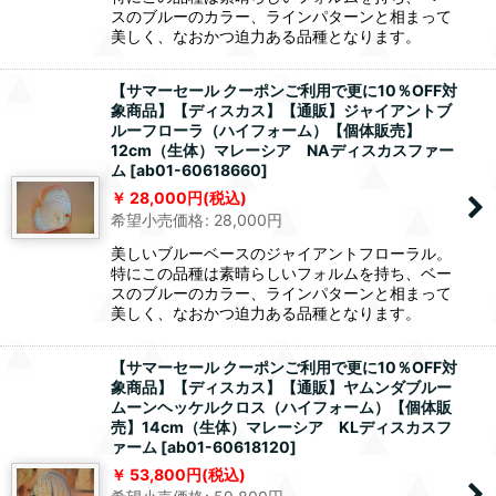
スのブルーのカラー、ラインパターンと相まって
美しく、なおかつ迫力ある品種となります。
【サマーセール クーポンご利用で更に10％OFF対
象商品】【ディスカス】【通販】ジャイアントブ
ルーフローラ（ハイフォーム）【個体販売】
12cm（生体）マレーシア NAディスカスファー
ム
[
ab01-60618660
]
28,000
円
(税込)
希望小売価格
:
28,000
円
美しいブルーベースのジャイアントフローラル。
特にこの品種は素晴らしいフォルムを持ち、ベー
スのブルーのカラー、ラインパターンと相まって
美しく、なおかつ迫力ある品種となります。
【サマーセール クーポンご利用で更に10％OFF対
象商品】【ディスカス】【通販】ヤムンダブルー
ムーンヘッケルクロス（ハイフォーム）【個体販
売】14cm（生体）マレーシア KLディスカスフ
ァーム
[
ab01-60618120
]
53,800
円
(税込)