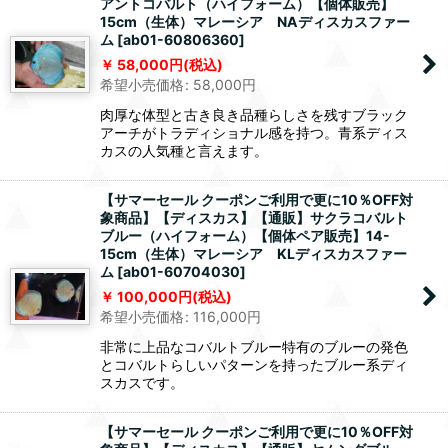
アントコバルト（ハイフォーム）【個体販売】
15cm（生体）マレーシア NAディスカスファー
ム
[
ab01-60806360
]
58,000
円
(税込)
希望小売価格
:
58,000
円
肉厚な体型と古き良き品種らしさを残すブラック
アーチがトラディショナル感を持つ。青系ディス
カスの人気種と言えます。
【サマーセール クーポンご利用で更に10％OFF対
象商品】【ディスカス】【通販】サクラコバルト
ブルー（ハイフォーム）【個体ペア販売】14-
15cm（生体）マレーシア KLディスカスファー
ム
[
ab01-60704030
]
100,000
円
(税込)
希望小売価格
:
116,000
円
非常に上品なコバルトブルー特有のブルーの発色
とコバルトらしいパターンを持ったブルー系ディ
スカスです。
【サマーセール クーポンご利用で更に10％OFF対