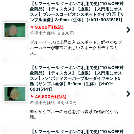
【サマーセール クーポンご利用で更に10％OFF対
象商品】【ディスカス】【通販】【入門用にオス
スメ】ブルースコーピオンスポットタイプ1匹【サ
ンプル画像】8-9cm（生体）
[
zb01-60315151
]
9,800
円
(税込)
希望小売価格
:
9,800
円
ブルーベースに上品に入るスポット。鮮やかなブ
ルーカラーが非常に美しいスネーク系ディスカ
ス。
【サマーセール クーポンご利用で更に10％OFF対
象商品】【ディスカス】【通販】【入門用にオス
スメ】ハイボディスーパーブルーダイヤモンド5
匹【サンプル画像】8-9cm（生体）
[
zb01-
60315141
]
46,500
円
(税込)
希望小売価格
:
46,500
円
鮮やかなブルーの発色を持つ青系の代表的な品
種。
【サマーセール クーポンご利用で更に10％OFF対