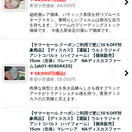
希望小売価格
:
44,000
円
超絶激レア個体。バティック表現を持つブルース
ネークスキン。素晴らしいフォルムは相当な迫力
を持ちます。ファームのブリーディングストック
個体です。 今後入荷未定の激レア個体です。
【サマーセール クーポンご利用で更に10％OFF対
象商品】【ディスカス】【通販】ウルトラジャイ
アントコバルト（ハイフォーム）【個体販売】
15cm（生体）マレーシア NAディスカスファー
ム
[
ab01-60806420
]
58,000
円
(税込)
希望小売価格
:
58,000
円
肉厚な体型と古き良き品種らしさを残すブラック
アーチがトラディショナル感を持つ。青系ディス
カスの人気種と言えます。
【サマーセール クーポンご利用で更に10％OFF対
象商品】【ディスカス】【通販】ウルトラジャイ
アントコバルト（ハイフォーム）【個体販売】
15cm（生体）マレーシア NAディスカスファー