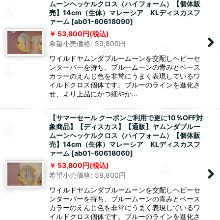
ムーンヘッケルクロス（ハイフォーム）【個体販
売】14cm（生体）マレーシア KLディスカスフ
ァーム
[
ab01-60618090
]
53,800
円
(税込)
希望小売価格
:
59,800
円
ワイルドヤムンダブルームーンを交配しヘビーセ
ンターバーを持ち、ブルームーンの青みとベース
カラーのえんじ色を非常にうまく表現しているワ
イルドクロス個体です。ブルーのラインを進化さ
せ、より上品にかつ細やか…
【サマーセール クーポンご利用で更に10％OFF対
象商品】【ディスカス】【通販】ヤムンダブルー
ムーンヘッケルクロス（ハイフォーム）【個体販
売】14cm（生体）マレーシア KLディスカスフ
ァーム
[
ab01-60618060
]
53,800
円
(税込)
希望小売価格
:
59,800
円
ワイルドヤムンダブルームーンを交配しヘビーセ
ンターバーを持ち、ブルームーンの青みとベース
カラーのえんじ色を非常にうまく表現しているワ
イルドクロス個体です。ブルーのラインを進化さ