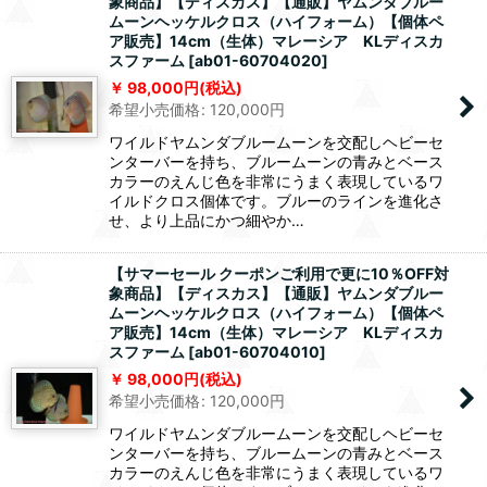
象商品】【ディスカス】【通販】ヤムンダブルー
ムーンヘッケルクロス（ハイフォーム）【個体ペ
ア販売】14cm（生体）マレーシア KLディスカ
スファーム
[
ab01-60704020
]
98,000
円
(税込)
希望小売価格
:
120,000
円
ワイルドヤムンダブルームーンを交配しヘビーセ
ンターバーを持ち、ブルームーンの青みとベース
カラーのえんじ色を非常にうまく表現しているワ
イルドクロス個体です。ブルーのラインを進化さ
せ、より上品にかつ細やか…
【サマーセール クーポンご利用で更に10％OFF対
象商品】【ディスカス】【通販】ヤムンダブルー
ムーンヘッケルクロス（ハイフォーム）【個体ペ
ア販売】14cm（生体）マレーシア KLディスカ
スファーム
[
ab01-60704010
]
98,000
円
(税込)
希望小売価格
:
120,000
円
ワイルドヤムンダブルームーンを交配しヘビーセ
ンターバーを持ち、ブルームーンの青みとベース
カラーのえんじ色を非常にうまく表現しているワ