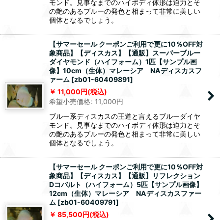
モンド。見事なまでのハイボディ体形は迫力とそ
の艶のあるブルーの発色と相まって非常に美しい
個体となるでしょう。
【サマーセール クーポンご利用で更に10％OFF対
象商品】【ディスカス】【通販】スーパーブルー
ダイヤモンド（ハイフォーム）1匹【サンプル画
像】10cm（生体）マレーシア NAディスカスフ
ァーム
[
zb01-60409891
]
11,000
円
(税込)
希望小売価格
:
11,000
円
ブルー系ディスカスの王道と言えるブルーダイヤ
モンド。見事なまでのハイボディ体形は迫力とそ
の艶のあるブルーの発色と相まって非常に美しい
個体となるでしょう。
【サマーセール クーポンご利用で更に10％OFF対
象商品】【ディスカス】【通販】リフレクション
Dコバルト（ハイフォーム）5匹【サンプル画像】
12cm（生体）マレーシア NAディスカスファー
ム
[
zb01-60409791
]
85,500
円
(税込)