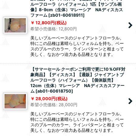
ルーフローラ（ハイフォーム）1匹【サンプル画
像】8-9cm（生体）マレーシア NAディスカス
ファーム
[
zb01-60618911
]
12,800
円
(税込)
希望小売価格
:
12,800
円
美しいブルーベースのジャイアントフローラル。
特にこの品種は素晴らしいフォルムを持ち、ベー
スのブルーのカラー、ラインパターンと相まって
美しく、なおかつ迫力ある品種となります。
【サマーセール クーポンご利用で更に10％OFF対
象商品】【ディスカス】【通販】ジャイアントブ
ルーフローラ（ハイフォーム）【個体販売】
12cm（生体）マレーシア NAディスカスファー
ム
[
ab01-60618750
]
28,000
円
(税込)
希望小売価格
:
28,000
円
美しいブルーベースのジャイアントフローラル。
特にこの品種は素晴らしいフォルムを持ち、ベー
スのブルーのカラー、ラインパターンと相まって
美しく、なおかつ迫力ある品種となります。