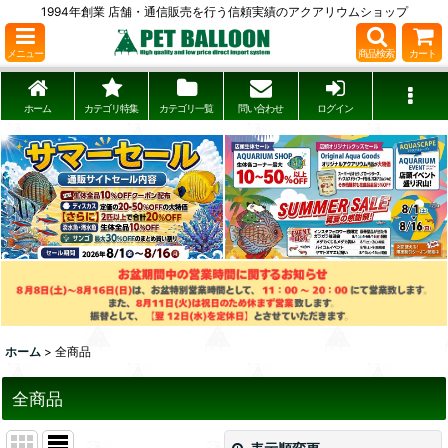
1994年創業 店舗・通信販売を行う信頼実績のアクアリウムショップ
メニュー
商品検索
カート
ホーム
カテゴリ特集
カテゴリ一覧
問い合わせ
ログイン
ホーム
>
全商品
全商品