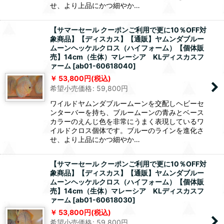
せ、より上品にかつ細やか…
【サマーセール クーポンご利用で更に10％OFF対
象商品】【ディスカス】【通販】ヤムンダブルー
ムーンヘッケルクロス（ハイフォーム）【個体販
売】14cm（生体）マレーシア KLディスカスフ
ァーム
[
ab01-60618040
]
53,800
円
(税込)
希望小売価格
:
59,800
円
ワイルドヤムンダブルームーンを交配しヘビーセ
ンターバーを持ち、ブルームーンの青みとベース
カラーのえんじ色を非常にうまく表現しているワ
イルドクロス個体です。ブルーのラインを進化さ
せ、より上品にかつ細やか…
【サマーセール クーポンご利用で更に10％OFF対
象商品】【ディスカス】【通販】ヤムンダブルー
ムーンヘッケルクロス（ハイフォーム）【個体販
売】14cm（生体）マレーシア KLディスカスフ
ァーム
[
ab01-60618030
]
53,800
円
(税込)
希望小売価格
:
59,800
円