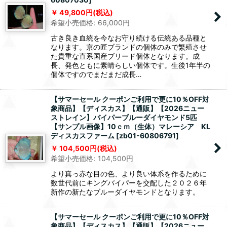
49,800
円
(税込)
希望小売価格
:
66,000
円
古き良き血統を今なお守り続ける伝統ある品種と
なります。京の匠ブランドの個体のみで繁殖させ
た貴重な直系国産ブリード個体となります。成
長、発色ともに素晴らしい個体です。生後1年半の
個体ですのでまだまだ成長…
【サマーセール クーポンご利用で更に10％OFF対
象商品】【ディスカス】【通販】【2026ニュー
ストレイン】バイパーブルーダイヤモンド5匹
【サンプル画像】10ｃｍ（生体）マレーシア KL
ディスカスファーム
[
zb01-60806791
]
104,500
円
(税込)
希望小売価格
:
104,500
円
より真っ赤な目の色、より良い体系を作るために
数世代前にキングバイパーを交配した２０２６年
新作の新たなブルーダイヤモンドとなります。
【サマーセール クーポンご利用で更に10％OFF対
象商品】【ディスカス】【通販】【2026ニュー