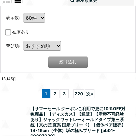
表示順変更
表示数
:
在庫あり
並び順
:
絞り込む
13,145
件
1
2
3
...
220
次
»
【サマーセール クーポンご利用で更に10％OFF対
象商品】【ディスカス】【通販】【産卵不可経験
あり】ジャックワットレーオールドタイプ第三系
統【京の匠 直系 国産ブリード】【個体ペア販売】
14-16cm（生体）坂の極みブリード
[
ab01-
60807030
]