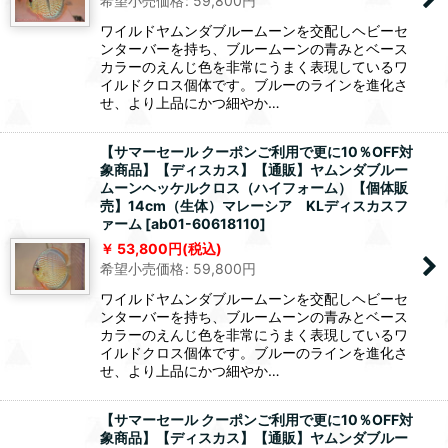
希望小売価格
:
59,800
円
ワイルドヤムンダブルームーンを交配しヘビーセ
ンターバーを持ち、ブルームーンの青みとベース
カラーのえんじ色を非常にうまく表現しているワ
イルドクロス個体です。ブルーのラインを進化さ
せ、より上品にかつ細やか…
【サマーセール クーポンご利用で更に10％OFF対
象商品】【ディスカス】【通販】ヤムンダブルー
ムーンヘッケルクロス（ハイフォーム）【個体販
売】14cm（生体）マレーシア KLディスカスフ
ァーム
[
ab01-60618110
]
53,800
円
(税込)
希望小売価格
:
59,800
円
ワイルドヤムンダブルームーンを交配しヘビーセ
ンターバーを持ち、ブルームーンの青みとベース
カラーのえんじ色を非常にうまく表現しているワ
イルドクロス個体です。ブルーのラインを進化さ
せ、より上品にかつ細やか…
【サマーセール クーポンご利用で更に10％OFF対
象商品】【ディスカス】【通販】ヤムンダブルー