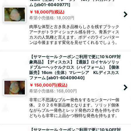
ム
[
zb01-60409771
]
18,000
円
(税込)
希望小売価格
:
18,000
円
肉厚な体型と古き良き品種らしさを残すブラック
アーチがトラディショナル感を持つ。青系ディス
カスの人気種と言えます。ボディのラインパター
ンは今後ますます変化を見せてくれるでしょう。
【サマーセール クーポンご利用で更に10％OFF対
象商品】【ディスカス】【通販】ロイヤルソリッ
ドブルーヘッケルクロス（ハイフォーム）【個体
販売】16cm（生体）マレーシア KLディスカス
ファーム
[
ab01-60409040
]
150,000
円
(税込)
希望小売価格
:
168,000
円
非常に不思議なブルー発色をするセンターバー個
体。２０２６年新品種となります。ソリッド個体
ながらブルー発色とレッド発色の２色を持ちその
どちらも非常に上品かつ独特な発色を持ちます。
【サマーセール クーポンご利用で更に10％OFF対