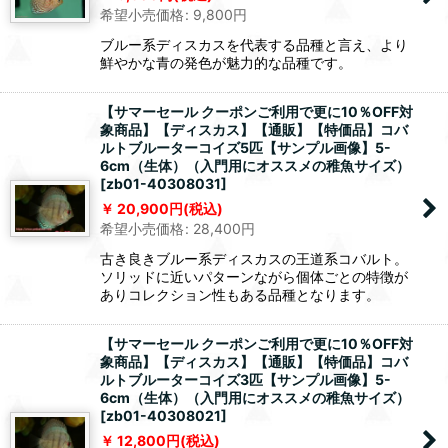
希望小売価格
:
9,800
円
ブルー系ディスカスを代表する品種と言え、より
鮮やかな青の発色が魅力的な品種です。
【サマーセール クーポンご利用で更に10％OFF対
象商品】【ディスカス】【通販】【特価品】コバ
ルトブルーターコイズ5匹【サンプル画像】5-
6cm（生体）（入門用にオススメの稚魚サイズ）
[
zb01-40308031
]
20,900
円
(税込)
希望小売価格
:
28,400
円
古き良きブルー系ディスカスの王道系コバルト。
ソリッドに近いパターンながら個体ごとの特徴が
ありコレクション性もある品種となります。
【サマーセール クーポンご利用で更に10％OFF対
象商品】【ディスカス】【通販】【特価品】コバ
ルトブルーターコイズ3匹【サンプル画像】5-
6cm（生体）（入門用にオススメの稚魚サイズ）
[
zb01-40308021
]
12,800
円
(税込)