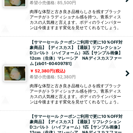
希望小売価格
:
85,500
円
肉厚な体型と古き良き品種らしさを残すブラック
アーチがトラディショナル感を持つ。青系ディス
カスの人気種と言えます。ボディのラインパター
ンは今後ますます変化を見せてくれるでしょう。
【サマーセール クーポンご利用で更に10％OFF対
象商品】【ディスカス】【通販】リフレクション
Dコバルト（ハイフォーム）3匹【サンプル画像】
12cm（生体）マレーシア NAディスカスファー
ム
[
zb01-60409781
]
52,380
円
(税込)
希望小売価格
:
52,380
円
肉厚な体型と古き良き品種らしさを残すブラック
アーチがトラディショナル感を持つ。青系ディス
カスの人気種と言えます。ボディのラインパター
ンは今後ますます変化を見せてくれるでしょう。
【サマーセール クーポンご利用で更に10％OFF対
象商品】【ディスカス】【通販】リフレクション
Dコバルト（ハイフォーム）1匹【サンプル画像】
12cm（生体）マレーシア NAディスカスファー