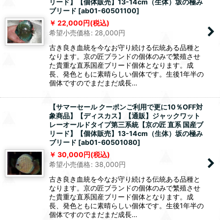
リード】【個体販売】13-14cm（生体）坂の極み
ブリード
[
ab01-60501100
]
22,000
円
(税込)
希望小売価格
:
28,000
円
古き良き血統を今なお守り続ける伝統ある品種と
なります。京の匠ブランドの個体のみで繁殖させ
た貴重な直系国産ブリード個体となります。成
長、発色ともに素晴らしい個体です。生後1年半の
個体ですのでまだまだ成長…
【サマーセール クーポンご利用で更に10％OFF対
象商品】【ディスカス】【通販】ジャックワット
レーオールドタイプ第三系統【京の匠 直系 国産ブ
リード】【個体販売】13-14cm（生体）坂の極み
ブリード
[
ab01-60501080
]
30,000
円
(税込)
希望小売価格
:
38,000
円
古き良き血統を今なお守り続ける伝統ある品種と
なります。京の匠ブランドの個体のみで繁殖させ
た貴重な直系国産ブリード個体となります。成
長、発色ともに素晴らしい個体です。生後1年半の
個体ですのでまだまだ成長…