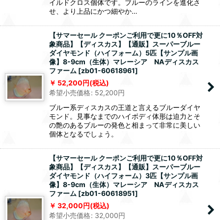
イルドクロス個体です。ブルーのラインを進化さ
せ、より上品にかつ細やか…
【サマーセール クーポンご利用で更に10％OFF対
象商品】【ディスカス】【通販】スーパーブルー
ダイヤモンド（ハイフォーム）5匹【サンプル画
像】8-9cm（生体）マレーシア NAディスカス
ファーム
[
zb01-60618961
]
52,200
円
(税込)
希望小売価格
:
52,200
円
ブルー系ディスカスの王道と言えるブルーダイヤ
モンド。見事なまでのハイボディ体形は迫力とそ
の艶のあるブルーの発色と相まって非常に美しい
個体となるでしょう。
【サマーセール クーポンご利用で更に10％OFF対
象商品】【ディスカス】【通販】スーパーブルー
ダイヤモンド（ハイフォーム）3匹【サンプル画
像】8-9cm（生体）マレーシア NAディスカス
ファーム
[
zb01-60618951
]
32,000
円
(税込)
希望小売価格
:
32,000
円