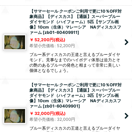
【サマーセール クーポンご利用で更に10％OFF対
象商品】【ディスカス】【通販】スーパーブルー
ダイヤモンド（ハイフォーム）5匹【サンプル画
像】10cm（生体）マレーシア NAディスカスフ
ァーム
[
zb01-60409911
]
52,200
円
(税込)
希望小売価格
:
52,200
円
ブルー系ディスカスの王道と言えるブルーダイヤ
モンド。見事なまでのハイボディ体形は迫力とそ
の艶のあるブルーの発色と相まって非常に美しい
個体となるでしょう。
【サマーセール クーポンご利用で更に10％OFF対
象商品】【ディスカス】【通販】スーパーブルー
ダイヤモンド（ハイフォーム）3匹【サンプル画
像】10cm（生体）マレーシア NAディスカスフ
ァーム
[
zb01-60409901
]
32,000
円
(税込)
希望小売価格
:
32,000
円
ブルー系ディスカスの王道と言えるブルーダイヤ