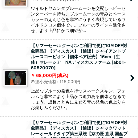
ワイルドヤムンダブルームーンを交配しヘビーセ
ンターバーを持ち、ブルームーンの青みとベース
カラーのえんじ色を非常にうまく表現しているワ
イルドクロス個体です。ブルーのラインを進化さ
せ、より上品にかつ細やか…
【サマーセール クーポンご利用で更に10％OFF対
象商品】【ディスカス】【通販】ジャイアントブ
ルースコーピオン【個体ペア販売】16cm（生
体）マレーシア NAディスカスファーム
[
ab01-
60520070
]
68,000
円
(税込)
希望小売価格
:
116,000
円
上品なブルーの発色を持つスネークスキン。フォ
ルムも非常によく上品かつ迫力ある個体となるで
しょう。成長とともに見せる青の発色の色上りを
お楽しみください。
【サマーセール クーポンご利用で更に10％OFF対
象商品】【ディスカス】【通販】ジャックワット
レーオールドタイプ第三系統【京の匠 直系 国産ブ