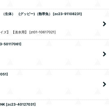
】（生体） (グッピー)（熱帯魚）
[
zc23-91108231
]
水用】 [zt01-10617021]
3-50117061
]
7051
]
NK
[
zc23-40127031
]