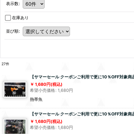
表示数
:
在庫あり
並び順
:
27
件
【サマーセール クーポンご利用で更に10％OFF対象
1,680
円
(税込)
希望小売価格
:
1,680
円
熱帯魚
【サマーセール クーポンご利用で更に10％OFF対象
1,680
円
(税込)
希望小売価格
:
1,680
円