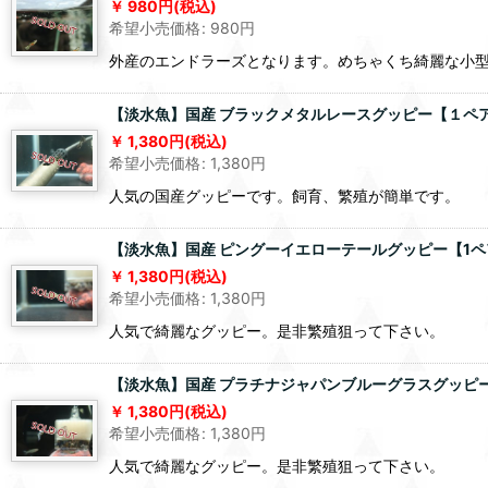
980
円
(税込)
希望小売価格
:
980
円
外産のエンドラーズとなります。めちゃくち綺麗な小
【淡水魚】国産 ブラックメタルレースグッピー【１ペア 
1,380
円
(税込)
希望小売価格
:
1,380
円
人気の国産グッピーです。飼育、繁殖が簡単です。
【淡水魚】国産 ピングーイエローテールグッピー【1ペア 
1,380
円
(税込)
希望小売価格
:
1,380
円
人気で綺麗なグッピー。是非繁殖狙って下さい。
【淡水魚】国産 プラチナジャパンブルーグラスグッピー【
1,380
円
(税込)
希望小売価格
:
1,380
円
人気で綺麗なグッピー。是非繁殖狙って下さい。