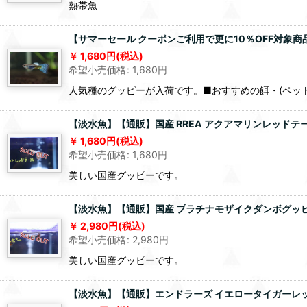
熱帯魚
【サマーセール クーポンご利用で更に10％OFF対象
1,680
円
(税込)
希望小売価格
:
1,680
円
人気種のグッピーが入荷です。■おすすめの餌・(ペットバル
【淡水魚】【通販】国産 RREA アクアマリンレッドテー
1,680
円
(税込)
希望小売価格
:
1,680
円
美しい国産グッピーです。
【淡水魚】【通販】国産 プラチナモザイクダンボグッピー
2,980
円
(税込)
希望小売価格
:
2,980
円
美しい国産グッピーです。
【淡水魚】【通販】エンドラーズ イエロータイガーレ