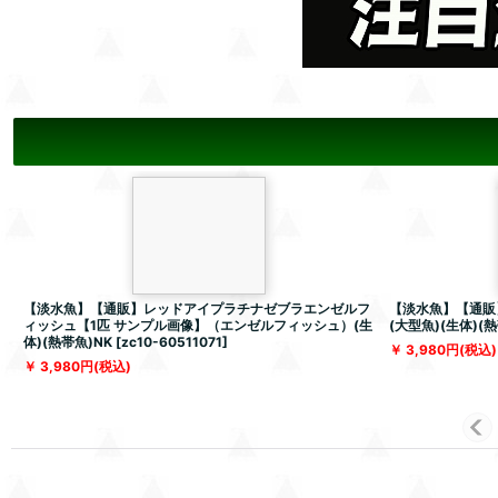
【淡水魚】【通販】レッドアイプラチナゼブラエンゼルフ
【淡水魚】【通販
ィッシュ【1匹 サンプル画像】（エンゼルフィッシュ）(生
(大型魚)(生体)(熱
体)(熱帯魚)NK
[
zc10-60511071
]
3,980
円
(税込)
3,980
円
(税込)