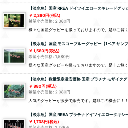
【淡水魚】国産 RREA ドイツイエロータキシードグッピー
2,380
円
(税込)
希望小売価格
:
2,380
円
様々な国産グッピーを扱っておりますので、是非ご覧
【淡水魚】国産 モスコーブルーグッピー【1ペア サンプル
1,580
円
(税込)
希望小売価格
:
1,580
円
様々な国産グッピーを扱っておりますので、是非ご覧
【淡水魚】数量限定激安価格 国産 プラチナ モザイクグ
880
円
(税込)
希望小売価格
:
2,080
円
人気のグッピーが激安で販売です。是非この機会に！
【淡水魚】国産 RREA プラチナドイツイエロータキシ
1,738
円
(税込)
希望小売価格
:
1,738
円