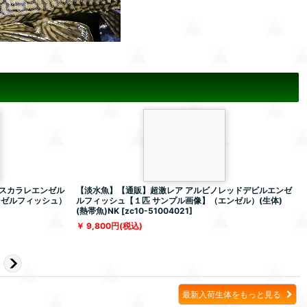
スカラレエンゼル
【淡水魚】【通販】超激レア アルビノレッドデビルエンゼ
ンゼルフィッシュ）
ルフィッシュ【１匹 サンプル画像】（エンゼル）(生体)
(熱帯魚)NK
[
zc10-51004021
]
[
9,800
円
(税込)
最新入荷生体をもっと見る