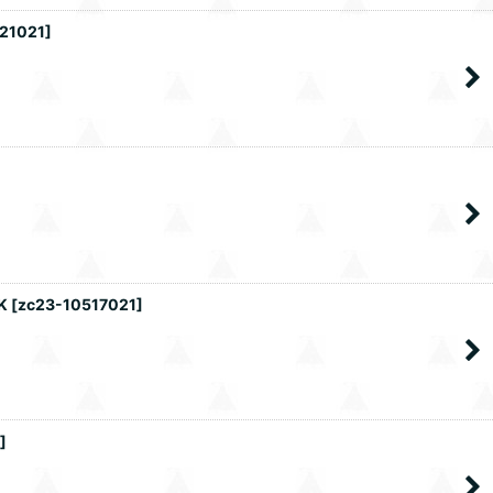
21021
]
K
[
zc23-10517021
]
]