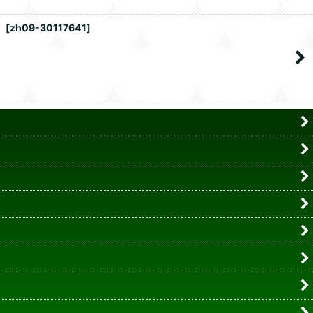
）
[
zh09-30117641
]