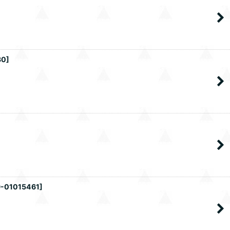
30
]
-01015461
]