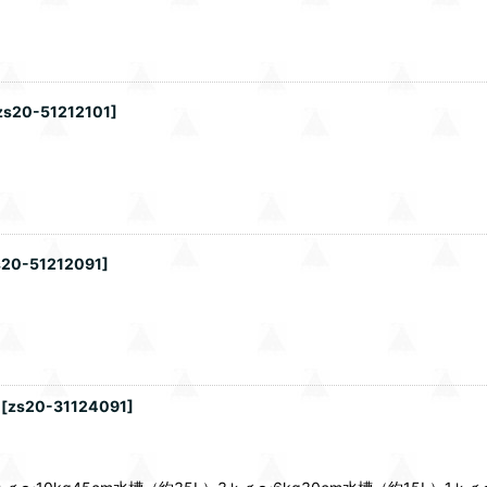
zs20-51212101
]
s20-51212091
]
[
zs20-31124091
]