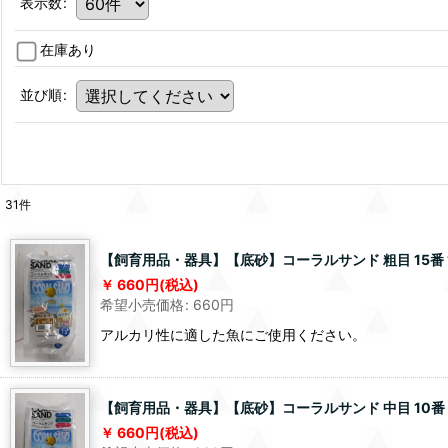
表示数
:
在庫あり
並び順
:
31
件
【飼育用品・器具】【底砂】コーラルサンド 粗目 15番 
660
円
(税込)
希望小売価格
:
660
円
アルカリ性に適した魚にご使用ください。
【飼育用品・器具】【底砂】コーラルサンド 中目 10番 
660
円
(税込)