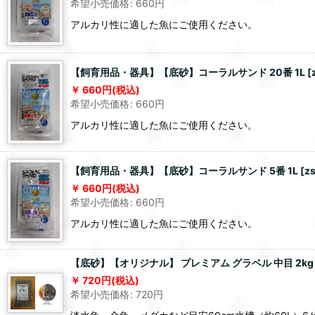
希望小売価格
:
660
円
アルカリ性に適した魚にご使用ください。
【飼育用品・器具】【底砂】コーラルサンド 20番 1L
[
660
円
(税込)
希望小売価格
:
660
円
アルカリ性に適した魚にご使用ください。
【飼育用品・器具】【底砂】コーラルサンド 5番 1L
[
z
660
円
(税込)
希望小売価格
:
660
円
アルカリ性に適した魚にご使用ください。
【底砂】【オリジナル】 プレミアム グラベル 中目 2kg
720
円
(税込)
希望小売価格
:
720
円