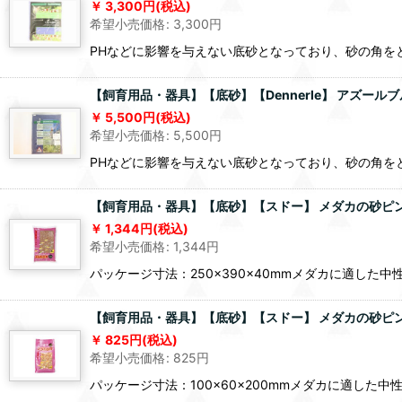
3,300
円
(税込)
希望小売価格
:
3,300
円
PHなどに影響を与えない底砂となっており、砂の角を
【飼育用品・器具】【底砂】【Dennerle】 アズールブ
5,500
円
(税込)
希望小売価格
:
5,500
円
PHなどに影響を与えない底砂となっており、砂の角を
【飼育用品・器具】【底砂】【スドー】 メダカの砂ピン
1,344
円
(税込)
希望小売価格
:
1,344
円
パッケージ寸法：250×390×40mmメダカに適し
【飼育用品・器具】【底砂】【スドー】 メダカの砂ピンク
825
円
(税込)
希望小売価格
:
825
円
パッケージ寸法：100×60×200mmメダカに適し