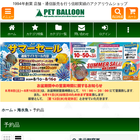
1994年創業 店舗・通信販売を行う信頼実績のアクアリウムショップ
メニュー
商品検索
カート
ホーム
カテゴリ特集
カテゴリ一覧
問い合わせ
ログイン
ホーム
>
海水魚
>
予約品
予約品