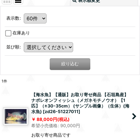
表示順変更
表示数
:
在庫あり
並び順
:
絞り込む
1
件
【海水魚】【通販】お取り寄せ商品 【石垣島産】
ナポレオンフィッシュ（メガネモチノウオ）【1
匹】（±30-35cm） (サンプル画像）（生体）(海
水魚)
[
zd26-51227011
]
88,000
円
(税込)
希望小売価格
:
90,000
円
お取り寄せ商品です