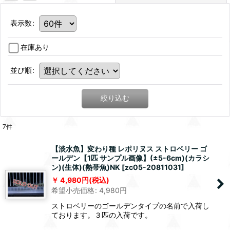
表示数
:
在庫あり
並び順
:
絞り込む
7
件
【淡水魚】変わり種 レポリヌス ストロベリー ゴ
ールデン【1匹 サンプル画像】(±5-6cm)(カラシ
ン)(生体)(熱帯魚)NK
[
zc05-20811031
]
4,980
円
(税込)
希望小売価格
:
4,980
円
ストロベリーのゴールデンタイプの名前で入荷し
ております。３匹の入荷です。