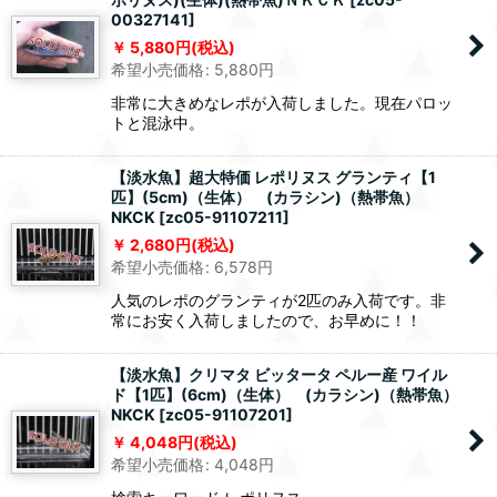
00327141
]
5,880
円
(税込)
希望小売価格
:
5,880
円
非常に大きめなレポが入荷しました。現在パロッ
トと混泳中。
【淡水魚】超大特価 レポリヌス グランティ【1
匹】(5cm)（生体） (カラシン)（熱帯魚）
NKCK
[
zc05-91107211
]
2,680
円
(税込)
希望小売価格
:
6,578
円
人気のレポのグランティが2匹のみ入荷です。非
常にお安く入荷しましたので、お早めに！！
【淡水魚】クリマタ ビッタータ ペルー産 ワイル
ド【1匹】(6cm)（生体） (カラシン)（熱帯魚）
NKCK
[
zc05-91107201
]
4,048
円
(税込)
希望小売価格
:
4,048
円