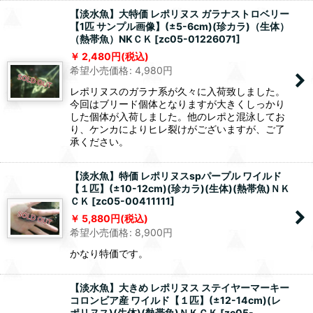
【淡水魚】大特価 レポリヌス ガラナストロベリー
【1匹 サンプル画像】(±5-6cm)(珍カラ)（生体）
（熱帯魚）NKＣＫ
[
zc05-01226071
]
2,480
円
(税込)
希望小売価格
:
4,980
円
レポリヌスのガラナ系が久々に入荷致しました。
今回はブリード個体となりますが大きくしっかり
した個体が入荷しました。他のレポと混泳してお
り、ケンカによりヒレ裂けがございますが、ご了
承ください。
【淡水魚】特価 レポリヌスspパープル ワイルド
【１匹】(±10-12cm)(珍カラ)(生体)(熱帯魚)ＮＫ
ＣＫ
[
zc05-00411111
]
5,880
円
(税込)
希望小売価格
:
8,900
円
かなり特価です。
【淡水魚】大きめ レポリヌス ステイヤーマーキー
コロンビア産 ワイルド【１匹】(±12-14cm)(レ
ポリヌス)(生体)(熱帯魚)ＮＫＣＫ
[
zc05-