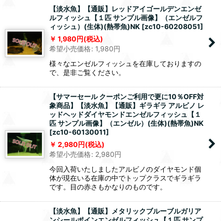
【淡水魚】【通販】レッドアイゴールデンエンゼ
ルフィッシュ【１匹 サンプル画像】（エンゼルフ
ィッシュ）(生体)(熱帯魚)NK
[
zc10-60208051
]
1,980
円
(税込)
希望小売価格
:
1,980
円
様々なエンゼルフィッシュを在庫しておりますの
で、是非ご覧ください。
【サマーセール クーポンご利用で更に10％OFF対
象商品】【淡水魚】【通販】ギラギラ アルビノ レ
ッドヘッドダイヤモンドエンゼルフィッシュ【１
匹 サンプル画像】（エンゼル）(生体)(熱帯魚)NK
[
zc10-60130011
]
2,980
円
(税込)
希望小売価格
:
2,980
円
今回入荷いたしましたアルビノのダイヤモンド個
体が現在いる在庫の中でトップクラスでギラギラ
です。目の赤さもかなりのものです。
【淡水魚】【通販】メタリックブルーブルガリア
ンシールポインエンゼルフィッシュ【１匹 サンプ