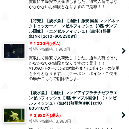
買取にて爆安で入荷致しました。通常入荷ではな
かなかないお値段となりますので是非！！
【特売】【淡水魚】【通販】激安 国産 レッドネッ
クトゥッカーノエンゼルフィッシュ【3匹 サンプ
ル画像】（エンゼルフィッシュ）(生体)(熱帯
魚)NK
[
zc10-60523091
]
1,000
円
(税込)
希望小売価格
:
1,980
円
買取にて爆安で入荷致しました。通常入荷ではな
かなかないお値段となりますので是非！！
※10%OFFクーポンの対象外またはポイントの使用
も不可となります。（クーポン、ポイントご使用
の場合こちらで削除致しま…
【淡水魚】【通販】レッドアイプラチナゼブラエ
ンゼルフィッシュ【1匹 サンプル画像】（エンゼ
ルフィッシュ）(生体)(熱帯魚)NK
[
zc10-
60511071
]
3,980
円
(税込)
希望小売価格
:
3,980
円