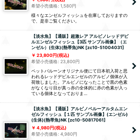
希望小売価格
:
1,580
円
様々なエンゼルフィッシュを在庫しておりますの
で、是非ご覧ください。
【淡水魚】【通販】超激レア アルビノレッドデビ
ルエンゼルフィッシュ【3匹 サンプル画像】（エ
ンゼル）(生体)(熱帯魚)NK
[
zc10-51004031
]
23,800
円
(税込)
希望小売価格
:
23,800
円
ペットバルーンオリジナル便にて日本初入荷と思
われるレッドデビルエンゼルのアルビノ個体が入
荷致しました。アルビノになったことで黒の色素
がなくなり目が真っ赤の全体的に赤の色素が入っ
ている個体となっておりま…
【淡水魚】【通販】アルビノペルーアルタムエン
ゼルフィッシュ【１匹 サンプル画像】(エンゼル)
(生体)(熱帯魚)NK
[
zc10-50817061
]
4,980
円
(税込)
希望小売価格
:
4,980
円