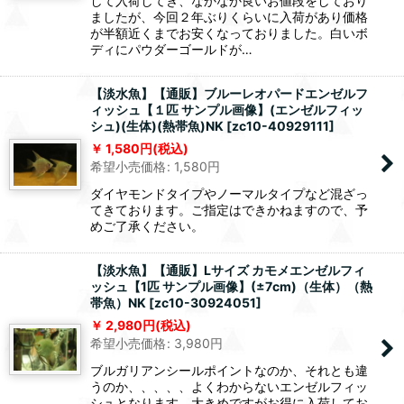
して入荷してき、なかなか良いお値段をしており
ましたが、今回２年ぶりくらいに入荷があり価格
が半額近くまでお安くなっておりました。白いボ
ディにパウダーゴールドが…
【淡水魚】【通販】ブルーレオパードエンゼルフ
ィッシュ【１匹 サンプル画像】(エンゼルフィッ
シュ)(生体)(熱帯魚)NK
[
zc10-40929111
]
1,580
円
(税込)
希望小売価格
:
1,580
円
ダイヤモンドタイプやノーマルタイプなど混ざっ
てきております。ご指定はできかねますので、予
めご了承ください。
【淡水魚】【通販】Lサイズ カモメエンゼルフィ
ッシュ【1匹 サンプル画像】(±7cm)（生体）（熱
帯魚）NK
[
zc10-30924051
]
2,980
円
(税込)
希望小売価格
:
3,980
円
ブルガリアンシールポイントなのか、それとも違
うのか、、、、、よくわからないエンゼルフィッ
シュとなります。大きめですがお得に入荷してお