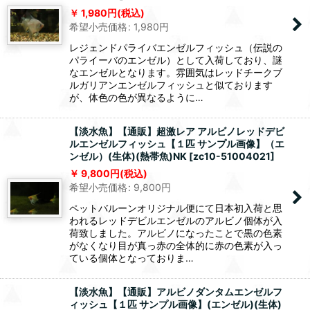
1,980
円
(税込)
希望小売価格
:
1,980
円
レジェンドパライバエンゼルフィッシュ（伝説の
パライーバのエンゼル）として入荷しており、謎
なエンゼルとなります。雰囲気はレッドチークブ
ルガリアンエンゼルフィッシュと似ております
が、体色の色が異なるように…
【淡水魚】【通販】超激レア アルビノレッドデビ
ルエンゼルフィッシュ【１匹 サンプル画像】（エ
ンゼル）(生体)(熱帯魚)NK
[
zc10-51004021
]
9,800
円
(税込)
希望小売価格
:
9,800
円
ペットバルーンオリジナル便にて日本初入荷と思
われるレッドデビルエンゼルのアルビノ個体が入
荷致しました。アルビノになったことで黒の色素
がなくなり目が真っ赤の全体的に赤の色素が入っ
ている個体となっておりま…
【淡水魚】【通販】アルビノダンタムエンゼルフ
ィッシュ【１匹 サンプル画像】(エンゼル)(生体)