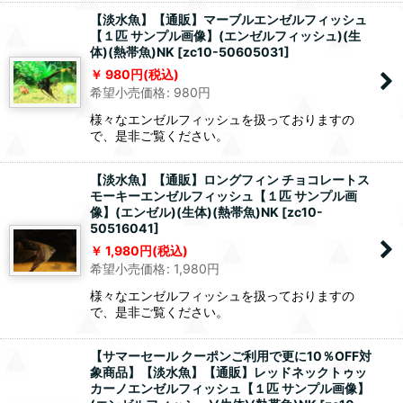
【淡水魚】【通販】マーブルエンゼルフィッシュ
【１匹 サンプル画像】(エンゼルフィッシュ)(生
体)(熱帯魚)NK
[
zc10-50605031
]
980
円
(税込)
希望小売価格
:
980
円
様々なエンゼルフィッシュを扱っておりますの
で、是非ご覧ください。
【淡水魚】【通販】ロングフィン チョコレートス
モーキーエンゼルフィッシュ【１匹 サンプル画
像】(エンゼル)(生体)(熱帯魚)NK
[
zc10-
50516041
]
1,980
円
(税込)
希望小売価格
:
1,980
円
様々なエンゼルフィッシュを扱っておりますの
で、是非ご覧ください。
【サマーセール クーポンご利用で更に10％OFF対
象商品】【淡水魚】【通販】レッドネックトゥッ
カーノエンゼルフィッシュ【１匹 サンプル画像】