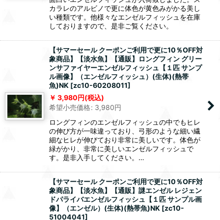
カラレのアルビノで更に体色が黄色みがかる美し
い種類です。他様々なエンゼルフィッシュを在庫
しておりますので、是非ご覧ください。
【サマーセール クーポンご利用で更に10％OFF対
象商品】【淡水魚】【通販】ロングフィン グリー
ンサファイヤーエンゼルフィッシュ【１匹 サンプ
ル画像】（エンゼルフィッシュ）(生体)(熱帯
魚)NK
[
zc10-60208011
]
3,980
円
(税込)
希望小売価格
:
3,980
円
ロングフィンのエンゼルフィッシュの中でもヒレ
の伸び方が一味違っており、弓形のような細い繊
細なヒレが伸びており非常に美しいです。体色が
緑がかり、非常に美しいエンゼルフィッシュで
す。是非入手してください。…
【サマーセール クーポンご利用で更に10％OFF対
象商品】【淡水魚】【通販】謎エンゼル レジェン
ドパライバエンゼルフィッシュ【１匹 サンプル画
像】（エンゼル）(生体)(熱帯魚)NK
[
zc10-
51004041
]