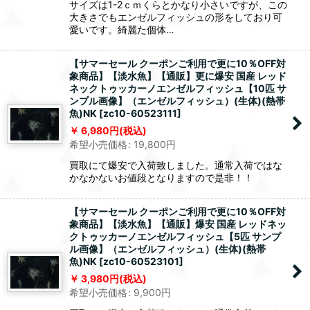
サイズは1-2ｃｍくらとかなり小さいですが、この
大きさでもエンゼルフィッシュの形をしており可
愛いです。綺麗た個体…
【サマーセール クーポンご利用で更に10％OFF対
象商品】【淡水魚】【通販】更に爆安 国産 レッド
ネックトゥッカーノエンゼルフィッシュ【10匹 サ
ンプル画像】（エンゼルフィッシュ）(生体)(熱帯
魚)NK
[
zc10-60523111
]
6,980
円
(税込)
希望小売価格
:
19,800
円
買取にて爆安で入荷致しました。通常入荷ではな
かなかないお値段となりますので是非！！
【サマーセール クーポンご利用で更に10％OFF対
象商品】【淡水魚】【通販】爆安 国産 レッドネッ
クトゥッカーノエンゼルフィッシュ【5匹 サンプ
ル画像】（エンゼルフィッシュ）(生体)(熱帯
魚)NK
[
zc10-60523101
]
3,980
円
(税込)
希望小売価格
:
9,900
円