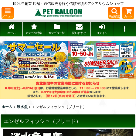
1994年創業 店舗・通信販売を行う信頼実績のアクアリウムショップ
メニュー
商品検索
カート
ホーム
カテゴリ特集
カテゴリ一覧
問い合わせ
ログイン
ホーム
>
淡水魚
>
エンゼルフィッシュ（ブリード）
エンゼルフィッシュ（ブリード）