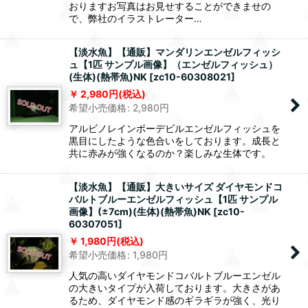
おりますお写真はお見せすることができませの
で、弊社のイラストレーター…
【淡水魚】【通販】マンダリンエンゼルフィッシ
ュ【1匹 サンプル画像】（エンゼルフィッシュ）
(生体)(熱帯魚)NK
[
zc10-60308021
]
2,980
円
(税込)
希望小売価格
:
2,980
円
アルビノレインボーデビルエンゼルフィッシュを
黒目にしたような色合いをしております。成長と
共に赤みが強くなるのか？楽しみな生体です。
【淡水魚】【通販】大きいサイズ ダイヤモンドコ
バルトブルーエンゼルフィッシュ【1匹 サンプル
画像】(±7cm)(生体)(熱帯魚)NK
[
zc10-
60307051
]
1,980
円
(税込)
希望小売価格
:
1,980
円
人気の高いダイヤモンドコバルトブルーエンゼル
の大きいタイプが入荷しております。大きさがあ
るため、ダイヤモンド感のギラギラが強く、光り