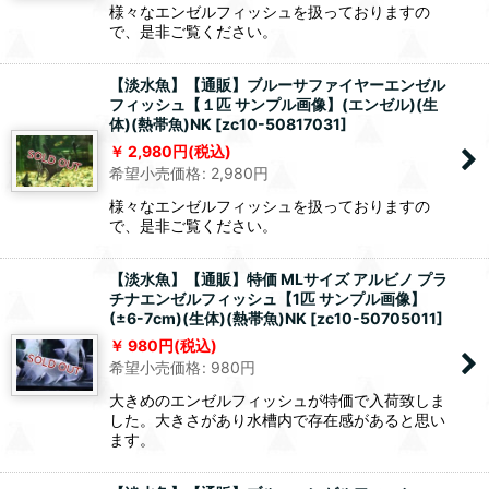
様々なエンゼルフィッシュを扱っておりますの
で、是非ご覧ください。
【淡水魚】【通販】ブルーサファイヤーエンゼル
フィッシュ【１匹 サンプル画像】(エンゼル)(生
体)(熱帯魚)NK
[
zc10-50817031
]
2,980
円
(税込)
希望小売価格
:
2,980
円
様々なエンゼルフィッシュを扱っておりますの
で、是非ご覧ください。
【淡水魚】【通販】特価 MLサイズ アルビノ プラ
チナエンゼルフィッシュ【1匹 サンプル画像】
(±6-7cm)(生体)(熱帯魚)NK
[
zc10-50705011
]
980
円
(税込)
希望小売価格
:
980
円
大きめのエンゼルフィッシュが特価で入荷致しま
した。大きさがあり水槽内で存在感があると思い
ます。