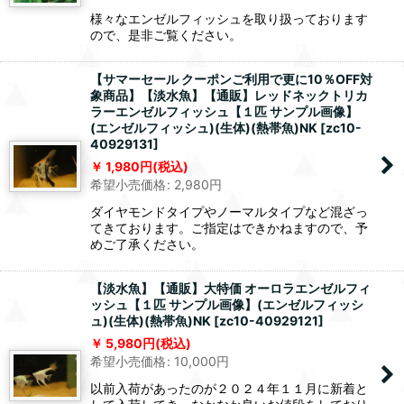
様々なエンゼルフィッシュを取り扱っております
ので、是非ご覧ください。
【サマーセール クーポンご利用で更に10％OFF対
象商品】【淡水魚】【通販】レッドネックトリカ
ラーエンゼルフィッシュ【１匹 サンプル画像】
(エンゼルフィッシュ)(生体)(熱帯魚)NK
[
zc10-
40929131
]
1,980
円
(税込)
希望小売価格
:
2,980
円
ダイヤモンドタイプやノーマルタイプなど混ざっ
てきております。ご指定はできかねますので、予
めご了承ください。
【淡水魚】【通販】大特価 オーロラエンゼルフィ
ッシュ【１匹 サンプル画像】(エンゼルフィッシ
ュ)(生体)(熱帯魚)NK
[
zc10-40929121
]
5,980
円
(税込)
希望小売価格
:
10,000
円
以前入荷があったのが２０２４年１１月に新着と