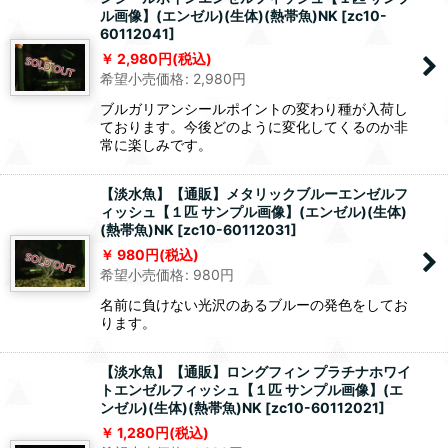
ル画像】(エンゼル)(生体)(熱帯魚)NK
[
zc10-
60112041
]
2,980
円
(税込)
希望小売価格
:
2,980
円
ブルガリアンシールポイントの変わり種が入荷し
ております。今後どのように変化してくるのか非
常に楽しみです。
【淡水魚】【通販】メタリックブルーエンゼルフ
ィッシュ【１匹 サンプル画像】(エンゼル)(生体)
(熱帯魚)NK
[
zc10-60112031
]
980
円
(税込)
希望小売価格
:
980
円
名前に負けない光沢のあるブルーの発色をしてお
ります。
【淡水魚】【通販】ロングフィン プラチナホワイ
トエンゼルフィッシュ【１匹 サンプル画像】(エ
ンゼル)(生体)(熱帯魚)NK
[
zc10-60112021
]
1,280
円
(税込)