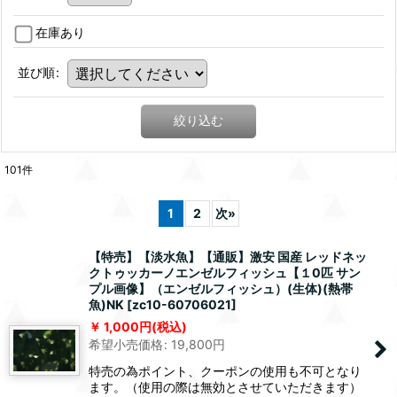
在庫あり
並び順
:
絞り込む
101
件
1
2
次
»
【特売】【淡水魚】【通販】激安 国産 レッドネッ
クトゥッカーノエンゼルフィッシュ【１0匹 サン
プル画像】（エンゼルフィッシュ）(生体)(熱帯
魚)NK
[
zc10-60706021
]
1,000
円
(税込)
希望小売価格
:
19,800
円
特売の為ポイント、クーポンの使用も不可となり
ます。（使用の際は無効とさせていただきます）