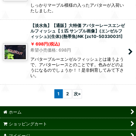
しっかりマーブル模様の入ったアバターが入荷い
たしました。
【淡水魚】【通販】大特価 アバターレースエンゼ
ルフィッシュ【１匹 サンプル画像】(エンゼルフ
ィッシュ)(生体)(熱帯魚)NK
[
zc10-50330031
]
698
円
(税込)
希望小売価格
:
698
円
アバターブルーエンゼルフィッシュとは違うよう
で、アバターレースとのことです。色みがどのよ
うになるのでしょうか！！是非飼育してみて下さ
い。
1
2
次
»
ホーム
ショッピングカート
マイページ