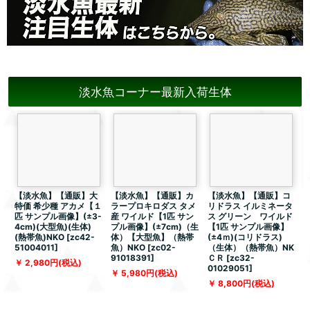
淡水魚コーナー最新入荷生体
【淡水魚】【通販】大
【淡水魚】【通販】カ
【淡水魚】【通販】コ
特価 希少種 アカメ【１
ラープロキロダス タメ
リドラス イルミネータ
匹 サンプル画像】(±3-
産 ワイルド【1匹 サン
ス グリーン ワイルド
4cm)(大型魚)(生体)
プル画像】(±7cm)（生
【1匹 サンプル画像】
(熱帯魚)NKO
[
zc42-
体）【大型魚】（熱帯
(±4ｍ)(コリドラス)
51004011
]
魚）NKO
[
zc02-
（生体）（熱帯魚）NK
91018391
]
ＣＲ
[
zc32-
[
2,980
円
(税込)
01029051
]
5,980
円
(税込)
8,800
円
(税込)