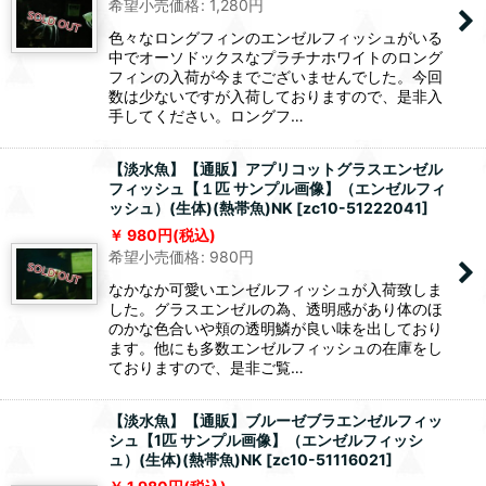
希望小売価格
:
1,280
円
色々なロングフィンのエンゼルフィッシュがいる
中でオーソドックスなプラチナホワイトのロング
フィンの入荷が今までございませんでした。今回
数は少ないですが入荷しておりますので、是非入
手してください。ロングフ…
【淡水魚】【通販】アプリコットグラスエンゼル
フィッシュ【１匹 サンプル画像】（エンゼルフィ
ッシュ）(生体)(熱帯魚)NK
[
zc10-51222041
]
980
円
(税込)
希望小売価格
:
980
円
なかなか可愛いエンゼルフィッシュが入荷致しま
した。グラスエンゼルの為、透明感があり体のほ
のかな色合いや頬の透明鱗が良い味を出しており
ます。他にも多数エンゼルフィッシュの在庫をし
ておりますので、是非ご覧…
【淡水魚】【通販】ブルーゼブラエンゼルフィッ
シュ【1匹 サンプル画像】（エンゼルフィッシ
ュ）(生体)(熱帯魚)NK
[
zc10-51116021
]