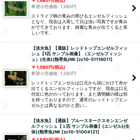
1,980
円
(税込)
希望小売価格
:
1,980
円
ストライプ柄の青みの帯びるエンゼルフィッシュ
となり、現在は入荷して日は浅い写真ですが青み
がでてきております。綺麗な青みが出てくると美
しいです。
【淡水魚】【通販】レッドトップエンゼルフィッ
シュ【1匹 サンプル画像】（エンゼルフィッシ
ュ）(生体)(熱帯魚)NK
[
zc10-51116011
]
1,580
円
(税込)
希望小売価格
:
1,580
円
レッドトップエンゼルは口元から頭にかけて赤が
出てくるエンゼルフィッシュですが、現在は口元
付近に色がのっております。また透明鱗の様は頬
を持っておりますので、通常のレッドトップエン
ゼルとは異なるのかと思い…
【淡水魚】【通販】ブルースネークスキンエンゼ
ルフィッシュ【１匹 サンプル画像】(エンゼル)(生
体)(熱帯魚)NK
[
zc10-51004121
]
1,580
円
(税込)