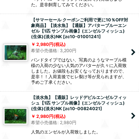
た。是非飼育してみてください。
【サマーセール クーポンご利用で更に10％OFF対
象商品】【淡水魚】【通販】アバターブルーエン
ゼル【1匹 サンプル画像】(エンゼルフィッシュ)
(生体)(淡水)NK
[
zc10-01001241
]
2,980
円
(税込)
希望小売価格
:
3,200
円
バンドタイプではない、写真のようなマーブル模
様の入荷の少ない人気のアバターが久々に入荷致
しました。お値段もお安くなっておりますので、
是非！！入荷直後でヒレ裂け等が見られますが、
予めご了承ください。
【淡水魚】【通販】レッドデビルエンゼルフィッ
シュ【1匹 サンプル画像】(エンゼルフィッシュ)
(生体)(淡水)NK
[
zc10-00824021
]
2,980
円
(税込)
希望小売価格
:
2,980
円
人気のエンゼルが入荷致しました。