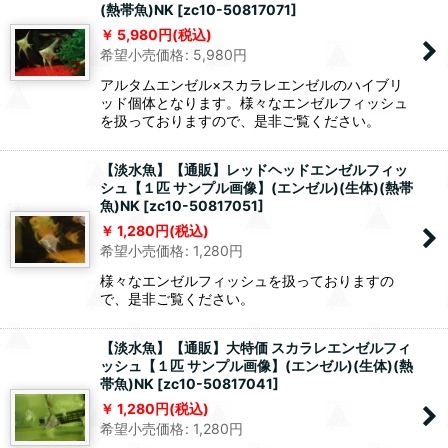
(熱帯魚)NK
[
zc10-50817071
]
5,980
円
(税込)
希望小売価格
:
5,980
円
アルタムエンゼル×スカラレエンゼルのハイブリ
ッド個体となります。様々なエンゼルフィッシュ
を扱っておりますので、是非ご覧ください。
【淡水魚】【通販】レッドヘッドエンゼルフィッ
シュ【１匹 サンプル画像】(エンゼル)(生体)(熱帯
魚)NK
[
zc10-50817051
]
1,280
円
(税込)
希望小売価格
:
1,280
円
様々なエンゼルフィッシュを扱っておりますの
で、是非ご覧ください。
【淡水魚】【通販】大特価 スカラレエンゼルフィ
ッシュ【１匹 サンプル画像】(エンゼル)(生体)(熱
帯魚)NK
[
zc10-50817041
]
1,280
円
(税込)
希望小売価格
:
1,280
円