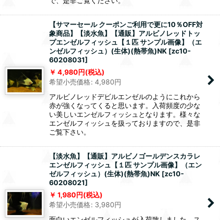
で、是非ご覧ください。
【サマーセール クーポンご利用で更に10％OFF対
象商品】【淡水魚】【通販】アルビノレッドトッ
プエンゼルフィッシュ【１匹 サンプル画像】（エ
ンゼルフィッシュ）(生体)(熱帯魚)NK
[
zc10-
60208031
]
4,980
円
(税込)
希望小売価格
:
4,980
円
アルビノレッドデビルエンゼルのようにこれから
赤が強くなってくると思います。入荷頻度の少な
い美しいエンゼルフィッシュとなります。様々な
エンゼルフィッシュを扱っておりますので、是非
ご覧下さい。
【淡水魚】【通販】アルビノゴールデンスカラレ
エンゼルフィッシュ【１匹 サンプル画像】（エン
ゼルフィッシュ）(生体)(熱帯魚)NK
[
zc10-
60208021
]
1,980
円
(税込)
希望小売価格
:
3,980
円
面白いエンゼルフィッシュが入荷致しました。ス