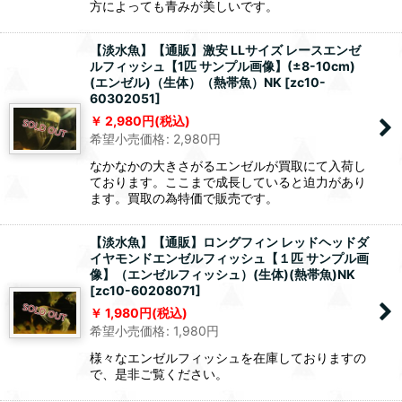
方によっても青みが美しいです。
【淡水魚】【通販】激安 LLサイズ レースエンゼ
ルフィッシュ【1匹 サンプル画像】(±8-10cm)
(エンゼル)（生体）（熱帯魚）NK
[
zc10-
60302051
]
2,980
円
(税込)
希望小売価格
:
2,980
円
なかなかの大きさがるエンゼルが買取にて入荷し
ております。ここまで成長していると迫力があり
ます。買取の為特価で販売です。
【淡水魚】【通販】ロングフィン レッドヘッドダ
イヤモンドエンゼルフィッシュ【１匹 サンプル画
像】（エンゼルフィッシュ）(生体)(熱帯魚)NK
[
zc10-60208071
]
1,980
円
(税込)
希望小売価格
:
1,980
円
様々なエンゼルフィッシュを在庫しておりますの
で、是非ご覧ください。