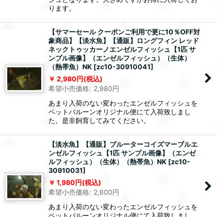
ります。
【サマーセール クーポンご利用で更に10％OFF対
象商品】【淡水魚】【通販】ロングフィン レッド
ネックトゥッカーノエンゼルフィッシュ【1匹 サ
ンプル画像】（エンゼルフィッシュ）（生体）
（熱帯魚）NK
[
zc10-30910041
]
2,980
円
(税込)
希望小売価格
:
2,980
円
あまり入荷のない変わったエンゼルフィッシュを
ペットバルーンオリジナル便にて入荷致しまし
た。是非飼育してみてください。
【淡水魚】【通販】ブルーターコイズマーブルエ
ンゼルフィッシュ【1匹 サンプル画像】（エンゼ
ルフィッシュ）（生体）（熱帯魚）NK
[
zc10-
30910031
]
1,980
円
(税込)
希望小売価格
:
2,800
円
あまり入荷のない変わったエンゼルフィッシュを
ペットバルーンオリジナル便にて入荷致しまし