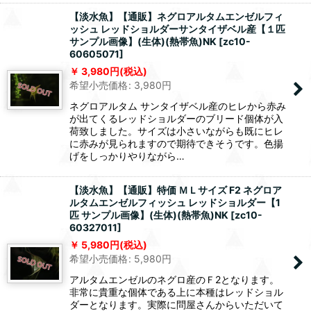
【淡水魚】【通販】ネグロアルタムエンゼルフィ
ッシュ レッドショルダーサンタイザベル産【１匹
サンプル画像】(生体)(熱帯魚)NK
[
zc10-
60605071
]
3,980
円
(税込)
希望小売価格
:
3,980
円
ネグロアルタム サンタイザベル産のヒレから赤み
が出てくるレッドショルダーのブリード個体が入
荷致しました。サイズは小さいながらも既にヒレ
に赤みが見られますので期待できそうです。色揚
げをしっかりやりながら…
【淡水魚】【通販】特価 ＭＬサイズ F2 ネグロア
ルタムエンゼルフィッシュ レッドショルダー【1
匹 サンプル画像】(生体)(熱帯魚)NK
[
zc10-
60327011
]
5,980
円
(税込)
希望小売価格
:
5,980
円
アルタムエンゼルのネグロ産のＦ2となります。
非常に貴重な個体である上に本種はレッドショル
ダーとなります。実際に問屋さんからいただいて