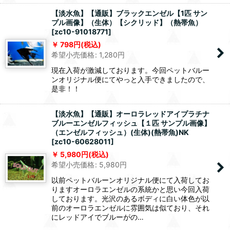
【淡水魚】【通販】ブラックエンゼル【1匹 サン
プル画像】（生体）【シクリッド】（熱帯魚）
[
zc10-91018771
]
798
円
(税込)
希望小売価格
:
1,280
円
現在入荷が激減しております。今回ペットバルー
ンオリジナル便にてやっと入手できましたので、
是非！！
【淡水魚】【通販】オーロラレッドアイプラチナ
ブルーエンゼルフィッシュ【１匹 サンプル画像】
（エンゼルフィッシュ）(生体)(熱帯魚)NK
[
zc10-60628011
]
5,980
円
(税込)
希望小売価格
:
5,980
円
以前ペットバルーンオリジナル便にて入荷してお
りますオーロラエンゼルの系統かと思い今回入荷
しております。光沢のあるボディに白い体色が以
前のオーロラエンゼルに雰囲気は似ており、それ
にレッドアイでブルーがの…