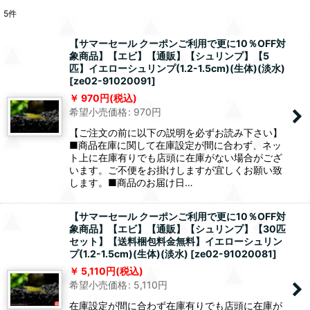
5
件
【サマーセール クーポンご利用で更に10％OFF対
象商品】【エビ】【通販】【シュリンプ】【5
匹】イエローシュリンプ(1.2-1.5cm)(生体)(淡水)
[
ze02-91020091
]
970
円
(税込)
希望小売価格
:
970
円
【ご注文の前に以下の説明を必ずお読み下さい】
■商品在庫に関して在庫設定が間に合わず、ネッ
ト上に在庫有りでも店頭に在庫がない場合がござ
います。ご不便をお掛けしますが宜しくお願い致
します。■商品のお届け日…
【サマーセール クーポンご利用で更に10％OFF対
象商品】【エビ】【通販】【シュリンプ】【30匹
セット】【送料梱包料金無料】イエローシュリン
プ(1.2-1.5cm)(生体)(淡水)
[
ze02-91020081
]
5,110
円
(税込)
希望小売価格
:
5,110
円
在庫設定が間に合わず在庫有りでも店頭に在庫が