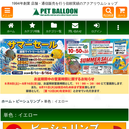
1994年創業 店舗・通信販売を行う信頼実績のアクアリウムショップ
メニュー
商品検索
カート
ホーム
カテゴリ特集
カテゴリ一覧
問い合わせ
ログイン
ホーム
>
ビーシュリンプ
>
単色：イエロー
単色：イエロー