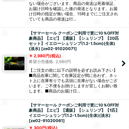
ない場合がございます。商品の発送は死着保証、
お届け日時を確認した後の発送となります。お届
け日時の指定が無い場合、15時までにご注文され
ていても商品の発送は行…
【サマーセール クーポンご利用で更に10％OFF対
象商品】【エビ】【通販】【シュリンプ】【20匹
セット】イエローシュリンプ(1.2-1.5cm)(生体)
(淡水)
[
ze02-91020071
]
2,980
円
(税込)
希望小売価格
:
2,980
円
【ご注文の前に以下の説明を必ずお読み下さい】
■商品在庫に関して在庫設定が間に合わず、ネッ
ト上に在庫有りでも店頭に在庫がない場合がござ
います。ご不便をお掛けしますが宜しくお願い致
します。■商品のお届け日…
【サマーセール クーポンご利用で更に10％OFF対
象商品】【エビ】【通販】【シュリンプ】【1匹】
イエローシュリンプ(1.2-1.5cm)(生体)(淡水)
[
ze02-91020061
]
300
円
(税込)