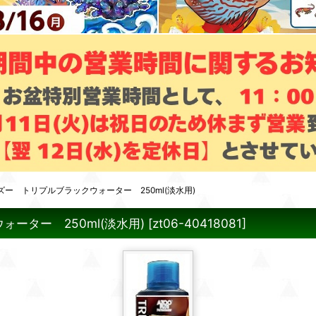
ー トリプルブラックウォーター 250ml(淡水用)
ーター 250ml(淡水用)
[
zt06-40418081
]