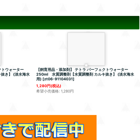
クトウォーター
【飼育用品・添加剤】 テトラ パーフェクトウォーター
キ抜き】 (淡水海水
250ml 水質調整剤【水質調整剤 カルキ抜き】 (淡水海水
用)
[
zt06-91104031
]
1,280
円
(税込)
希望小売価格
:
1,280
円