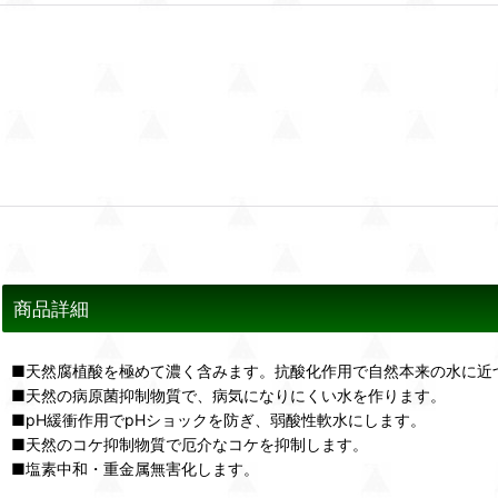
商品詳細
■天然腐植酸を極めて濃く含みます。抗酸化作用で自然本来の水に近
■天然の病原菌抑制物質で、病気になりにくい水を作ります。
■pH緩衝作用でpHショックを防ぎ、弱酸性軟水にします。
■天然のコケ抑制物質で厄介なコケを抑制します。
■塩素中和・重金属無害化します。