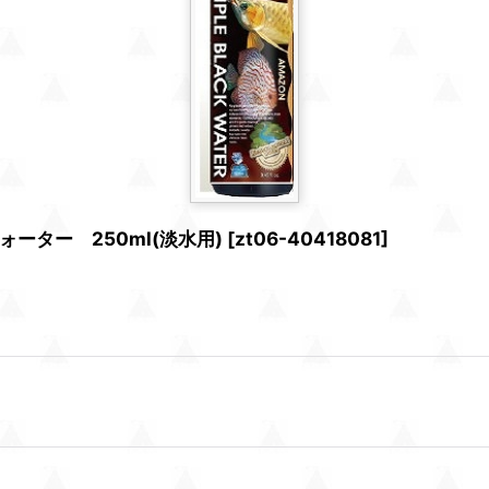
ター 250ml(淡水用)
[
zt06-40418081
]