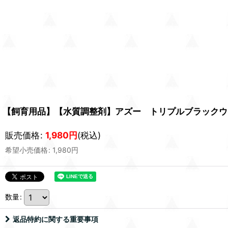
【飼育用品】【水質調整剤】アズー トリプルブラックウォー
販売価格
:
1,980
円
(税込)
希望小売価格
:
1,980
円
数量
:
返品特約に関する重要事項