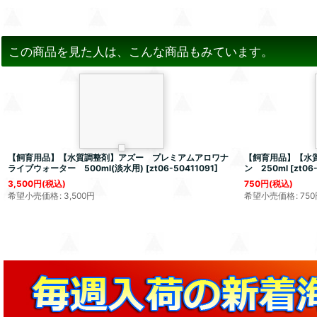
この商品を見た人は、こんな商品もみています。
【飼育用品】【水質調整剤】アズー プレミアムアロワナ
【飼育用品】【水
ライブウォーター 500ml(淡水用)
[
zt06-50411091
]
ン 250ml
[
zt06
3,500
円
(税込)
750
円
(税込)
希望小売価格
:
3,500
円
希望小売価格
:
750