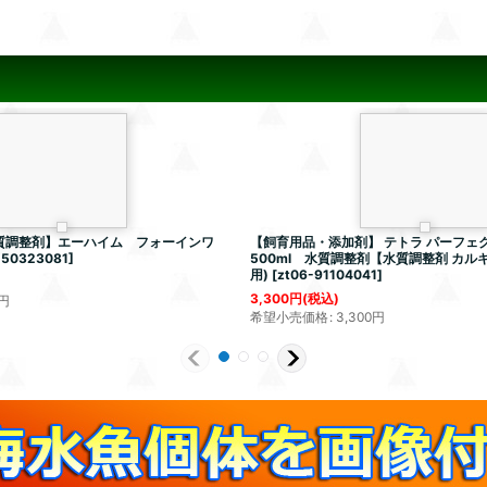
質調整剤】エーハイム フォーインワ
【飼育用品・添加剤】 テトラ パーフェ
-50323081
]
500ml 水質調整剤【水質調整剤 カル
用)
[
zt06-91104041
]
3,300
円
(税込)
円
希望小売価格
:
3,300
円