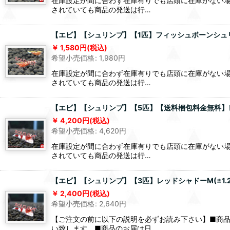
在庫設定が間に合わず在庫有りでも店頭に在庫がない場
されていても商品の発送は行…
【エビ】【シュリンプ】【1匹】フィッシュボーンシュリンプ 
1,580
円
(税込)
希望小売価格
:
1,980
円
在庫設定が間に合わず在庫有りでも店頭に在庫がない場
されていても商品の発送は行…
【エビ】【シュリンプ】【5匹】【送料梱包料金無料】レッド
4,200
円
(税込)
希望小売価格
:
4,620
円
在庫設定が間に合わず在庫有りでも店頭に在庫がない場
されていても商品の発送は行…
【エビ】【シュリンプ】【3匹】レッドシャドーM(±1.2c
2,400
円
(税込)
希望小売価格
:
2,640
円
【ご注文の前に以下の説明を必ずお読み下さい】■商
い致します。■商品のお届け日…