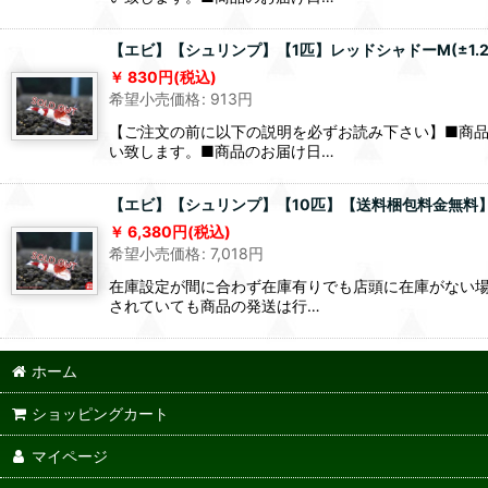
【エビ】【シュリンプ】【1匹】レッドシャドーM(±1.2c
830
円
(税込)
希望小売価格
:
913
円
【ご注文の前に以下の説明を必ずお読み下さい】■商
い致します。■商品のお届け日…
【エビ】【シュリンプ】【10匹】【送料梱包料金無料】レッ
6,380
円
(税込)
希望小売価格
:
7,018
円
在庫設定が間に合わず在庫有りでも店頭に在庫がない場
されていても商品の発送は行…
ホーム
ショッピングカート
マイページ