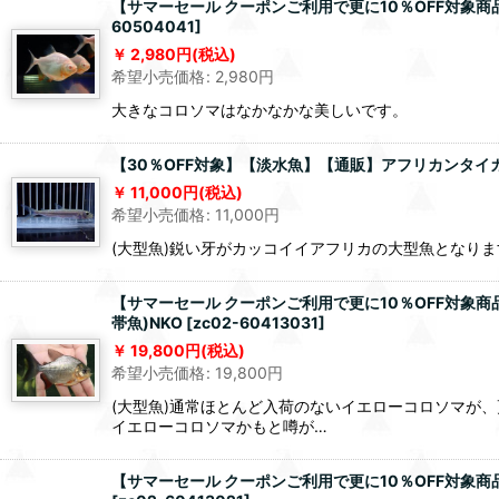
【サマーセール クーポンご利用で更に10％OFF対象商品
60504041
]
2,980
円
(税込)
希望小売価格
:
2,980
円
大きなコロソマはなかなかな美しいです。
【30％OFF対象】【淡水魚】【通販】アフリカンタイガー
11,000
円
(税込)
希望小売価格
:
11,000
円
(大型魚)鋭い牙がカッコイイアフリカの大型魚となり
【サマーセール クーポンご利用で更に10％OFF対象商品
帯魚)NKO
[
zc02-60413031
]
19,800
円
(税込)
希望小売価格
:
19,800
円
(大型魚)通常ほとんど入荷のないイエローコロソマが
イエローコロソマかもと噂が…
【サマーセール クーポンご利用で更に10％OFF対象商品】