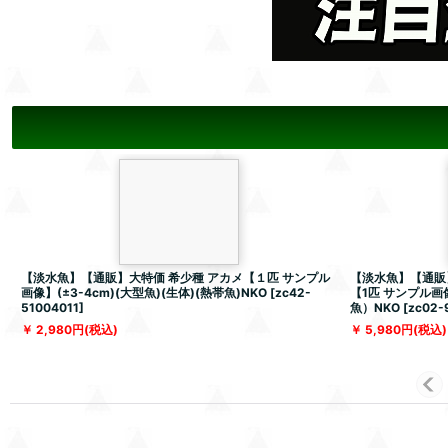
【淡水魚】【通販】大特価 希少種 アカメ【１匹 サンプル
【淡水魚】【通販
画像】(±3-4cm)(大型魚)(生体)(熱帯魚)NKO
[
zc42-
【1匹 サンプル画
51004011
]
魚）NKO
[
zc02-
2,980
円
(税込)
5,980
円
(税込)