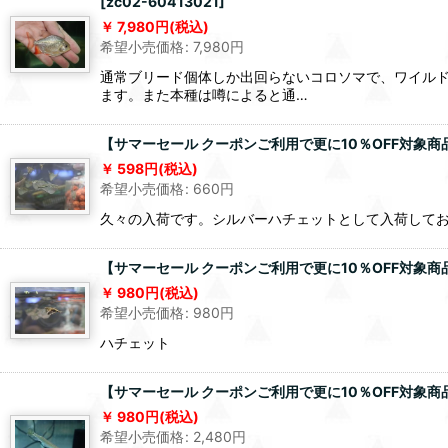
[
zc02-60413021
]
7,980
円
(税込)
希望小売価格
:
7,980
円
通常ブリード個体しか出回らないコロソマで、ワイル
ます。また本種は噂によると通…
【サマーセール クーポンご利用で更に10％OFF対象
598
円
(税込)
希望小売価格
:
660
円
久々の入荷です。シルバーハチェットとして入荷して
【サマーセール クーポンご利用で更に10％OFF対象
980
円
(税込)
希望小売価格
:
980
円
ハチェット
【サマーセール クーポンご利用で更に10％OFF対象商品
980
円
(税込)
希望小売価格
:
2,480
円