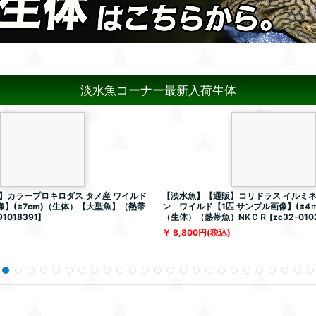
淡水魚コーナー最新入荷生体
】カラープロキロダス タメ産 ワイルド
【淡水魚】【通販】コリドラス イルミネ
像】(±7cm)（生体）【大型魚】（熱帯
ン ワイルド【1匹 サンプル画像】(±4ｍ
91018391
]
（生体）（熱帯魚）NKＣＲ
[
zc32-010
8,800
円
(税込)