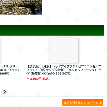
ータス グリー
【淡水魚】【通販】レッドアイプラチナゼブラエンゼルフ
)(コリドラス)
ィッシュ【1匹 サンプル画像】（エンゼルフィッシュ）(生
(
29051
]
体)(熱帯魚)NK
[
zc10-60511071
]
3,980
円
(税込)
最新入荷生体をもっと見る