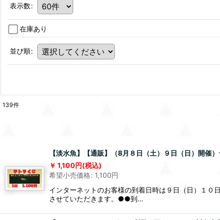
表示数
:
在庫あり
並び順
:
139
件
【淡水魚】【通販】（8月８日（土）９日（日）開催）テト
1,100
円
(税込)
希望小売価格
:
1,100
円
インターネットのお客様の到着日時は９日（日）１０日
させていただきます。●●到…