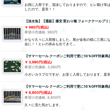
お得に入荷です。混泳しておりますので、ヒレ裂け等は
したので、是非！！
【淡水魚】【通販】爆安 変わり種 フォークテールプリ
980
円
(税込)
希望小売価格
:
980
円
かなり久々に入荷致しました。尾が金魚の様に三尾に
会に！！ヒレの赤みも出てきて…
【サマーセール クーポンご利用で更に10％OFF対象商品
3,980
円
(税込)
希望小売価格
:
3,980
円
小さいカラプロですが、お安く入荷しております。是
【サマーセール クーポンご利用で更に10％OFF対象商品
8,800
円
(税込)
希望小売価格
:
8,800
円
久々に見た気がします。