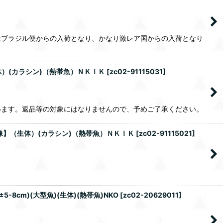
はブラジル便からの入荷となり、かなり激レア国からの入荷となり
体）(カラシン)（熱帯魚）ＮＫＩＫ
[
zc02-91115031
]
います。返品等の対象にはなりませんので、予めご了承ください。
像】（生体）(カラシン)（熱帯魚）ＮＫＩＫ
[
zc02-91115021
]
cm)(大型魚)(生体)(熱帯魚)NKO
[
zc02-20629011
]