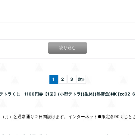
絞り込む
1
2
3
次
»
ラくじ 1100円券【1回】(小型テトラ)(生体)(熱帯魚)NK
[
zc02-
（月）と通常通り２日間設けます。インターネット●限定各90くじと