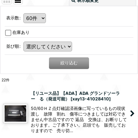
表示順変更
表示数
:
在庫あり
並び順
:
絞り込む
22
件
【リユース品】【ADA】ADA グランドソーラ
ー る（発送可能）
[
xay13-41028410
]
50/60ＨＺ点灯確認済画像に写っているもの現状
渡し 故障 割れ 傷等につきましては対応でき
ません中古品ですので 返品 交換は、お断りして
おります。ご了承下さい。店頭でも 販売してお
りますので 売り切…