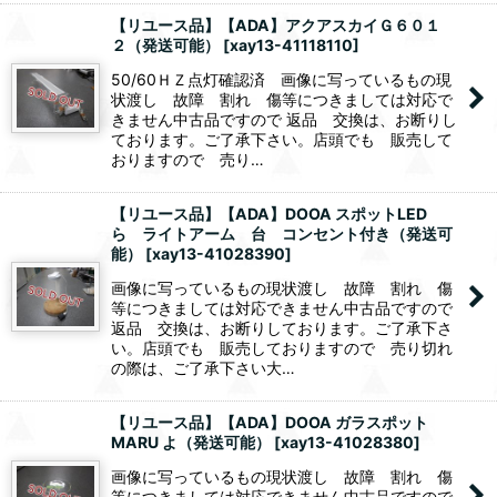
【リユース品】【ADA】アクアスカイＧ６０１
２（発送可能）
[
xay13-41118110
]
50/60ＨＺ点灯確認済 画像に写っているもの現
状渡し 故障 割れ 傷等につきましては対応で
きません中古品ですので 返品 交換は、お断りし
ております。ご了承下さい。店頭でも 販売して
おりますので 売り…
【リユース品】【ADA】DOOA スポットLED
ら ライトアーム 台 コンセント付き（発送可
能）
[
xay13-41028390
]
画像に写っているもの現状渡し 故障 割れ 傷
等につきましては対応できません中古品ですので
返品 交換は、お断りしております。ご了承下さ
い。店頭でも 販売しておりますので 売り切れ
の際は、ご了承下さい大…
【リユース品】【ADA】DOOA ガラスポット
MARU よ（発送可能）
[
xay13-41028380
]
画像に写っているもの現状渡し 故障 割れ 傷
等につきましては対応できません中古品ですので