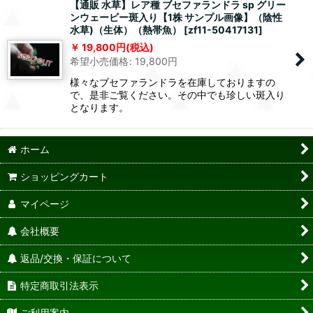
【通販 水草】レア種 ブセファランドラ sp グリー
ンウェービー斑入り【1株 サンプル画像】（陰性
水草)（生体）（熱帯魚）
[
zf11-50417131
]
19,800
円
(税込)
希望小売価格
:
19,800
円
様々なブセファランドラを在庫しておりますの
で、是非ご覧ください。その中でも珍しい斑入り
となります。
ホーム
ショッピングカート
マイページ
会社概要
返品/交換・保証について
特定商取引法表示
ご利用案内