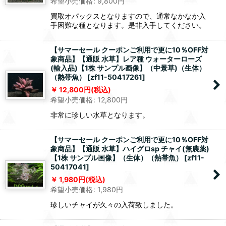
希望小売価格
:
9,800
円
買取オパックスとなりますので、通常なかなか入
手困難な種となります。是非入手してください。
【サマーセール クーポンご利用で更に10％OFF対
象商品】【通販 水草】レア種 ウォーターローズ
(輸入品)【1株 サンプル画像】（中景草)（生体）
（熱帯魚）
[
zf11-50417261
]
12,800
円
(税込)
希望小売価格
:
12,800
円
非常に珍しい水草となります。
【サマーセール クーポンご利用で更に10％OFF対
象商品】【通販 水草】ハイグロsp チャイ(無農薬)
【1株 サンプル画像】（生体）（熱帯魚）
[
zf11-
50417041
]
1,980
円
(税込)
希望小売価格
:
1,980
円
珍しいチャイが久々の入荷致しました。