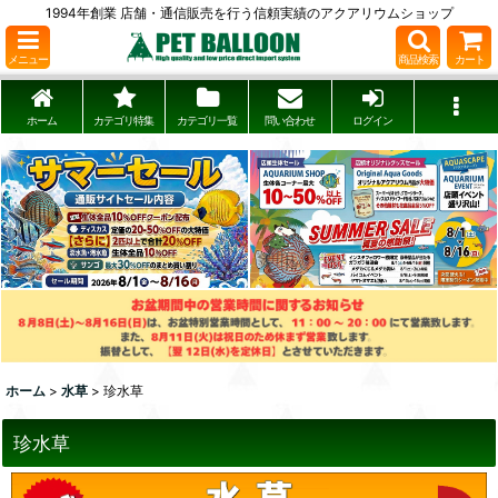
1994年創業 店舗・通信販売を行う信頼実績のアクアリウムショップ
メニュー
商品検索
カート
ホーム
カテゴリ特集
カテゴリ一覧
問い合わせ
ログイン
ホーム
>
水草
>
珍水草
珍水草