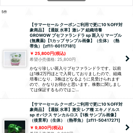
5
件
【サマーセール クーポンご利用で更に10％OFF対
象商品】【通販 水草】激レア 組織培養
GROWOW ブセファランドラ sp 斑入り マーブル
(無農薬)【1カップ サンプル画像】（生体）（熱
帯魚）
[
zf11-60117181
]
25,800
円
(税込)
希望小売価格
:
25,800
円
かなり珍しい斑入りブセファランドラです。以前
は1株2万円ほとで入荷しておりましたので、組織
培養になり、3株ほどなるように見受けられます
ので、かなりお得かと思います。株数に関しまし
ては保証するものではご…
【サマーセール クーポンご利用で更に10％OFF対
象商品】【通販 水草】激安 レア種 エキノドルス
sp オパクス サンカルロス【1株 サンプル画像】
（後景草)（生体）（熱帯魚）
[
zf11-50417271
]
9,800
円
(税込)