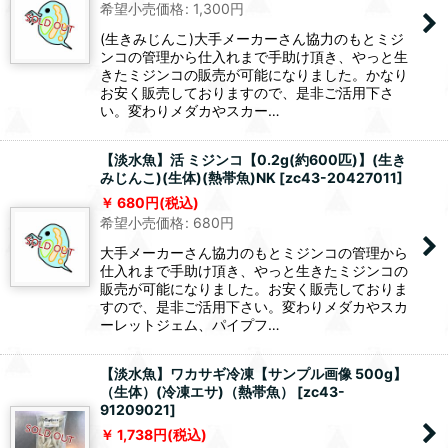
希望小売価格
:
1,300
円
(生きみじんこ)大手メーカーさん協力のもとミジ
ンコの管理から仕入れまで手助け頂き、やっと生
きたミジンコの販売が可能になりました。かなり
お安く販売しておりますので、是非ご活用下さ
い。変わりメダカやスカー…
【淡水魚】活 ミジンコ【0.2g(約600匹)】(生き
みじんこ)(生体)(熱帯魚)NK
[
zc43-20427011
]
680
円
(税込)
希望小売価格
:
680
円
大手メーカーさん協力のもとミジンコの管理から
仕入れまで手助け頂き、やっと生きたミジンコの
販売が可能になりました。お安く販売しておりま
すので、是非ご活用下さい。変わりメダカやスカ
ーレットジェム、パイプフ…
【淡水魚】ワカサギ冷凍【サンプル画像 500g】
（生体）(冷凍エサ)（熱帯魚）
[
zc43-
91209021
]
1,738
円
(税込)