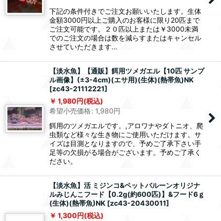
下記の条件付きでご注文お願いいたします。生体
金額3000円以上ご購入のお客様に限り20匹まで
ご注文可能です。２０匹以上または￥3000未満
でのご注文の場合は数を減らすまたはキャンセル
させていただきます…
【淡水魚】【通販】餌用ツメガエル【10匹 サンプ
ル画像】(±3-4cm)(エサ用)(生体)(熱帯魚)NK
[
zc43-21112221
]
1,980
円
(税込)
希望小売価格
:
1,980
円
餌用のツメガエルです。,アロワナやダトニオ、爬
虫類など様々な生き物にご使用いただけます。サ
イズは目測となりますので、予めご了承下さい手
足等の欠損がる場合がございます。予めご了承く
ださい。
【淡水魚】活 ミジンコ&ペットバルーンオリジナ
ルみじんこフード【0.2g(約600匹)】&フード6ｇ
(生体)(熱帯魚)NK
[
zc43-20430011
]
1,300
円
(税込)