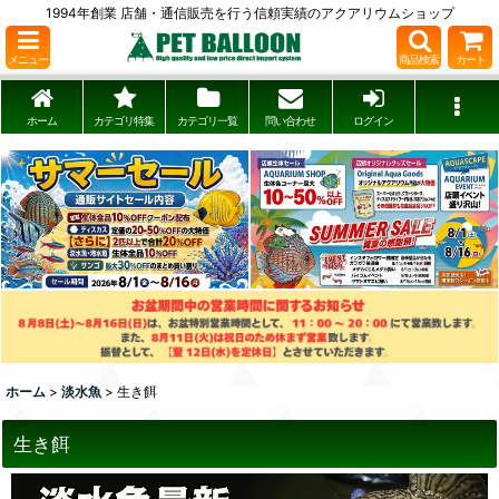
1994年創業 店舗・通信販売を行う信頼実績のアクアリウムショップ
メニュー
商品検索
カート
ホーム
カテゴリ特集
カテゴリ一覧
問い合わせ
ログイン
ホーム
>
淡水魚
>
生き餌
生き餌