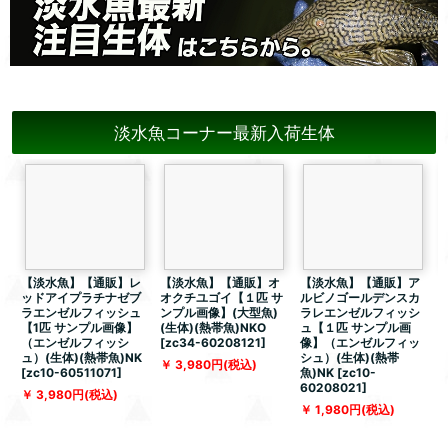
淡水魚コーナー最新入荷生体
【淡水魚】【通販】レ
【淡水魚】【通販】オ
【淡水魚】【通販】ア
ッドアイプラチナゼブ
オクチユゴイ【１匹 サ
ルビノゴールデンスカ
ラエンゼルフィッシュ
ンプル画像】(大型魚)
ラレエンゼルフィッシ
【1匹 サンプル画像】
(生体)(熱帯魚)NKO
ュ【１匹 サンプル画
（エンゼルフィッシ
[
zc34-60208121
]
像】（エンゼルフィッ
ュ）(生体)(熱帯魚)NK
シュ）(生体)(熱帯
体
3,980
円
(税込)
[
zc10-60511071
]
魚)NK
[
zc10-
5
60208021
]
3,980
円
(税込)
1,980
円
(税込)