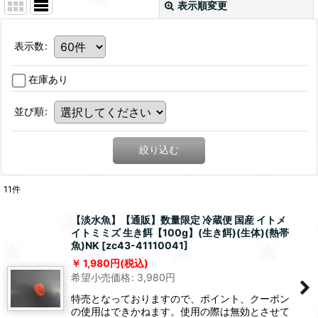
表示順変更
表示数
:
在庫あり
並び順
:
絞り込む
11
件
【淡水魚】【通販】数量限定 冷蔵便 国産 イトメ
イトミミズ 生き餌【100g】(生き餌)(生体)(熱帯
魚)NK
[
zc43-41110041
]
1,980
円
(税込)
希望小売価格
:
3,980
円
特売となっておりますので、ポイント、クーポン
の使用はできかねます。使用の際は無効とさせて