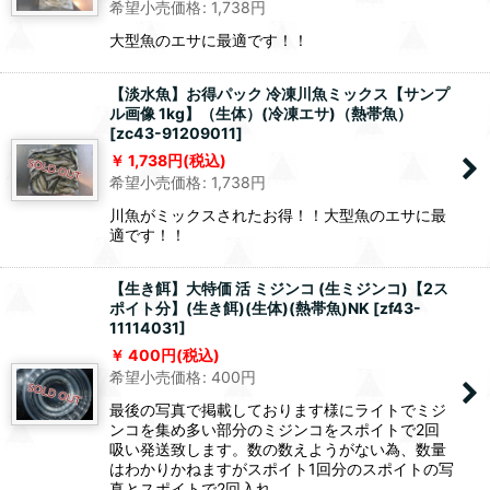
希望小売価格
:
1,738
円
大型魚のエサに最適です！！
【淡水魚】お得パック 冷凍川魚ミックス【サンプ
ル画像 1kg】（生体）(冷凍エサ)（熱帯魚）
[
zc43-91209011
]
1,738
円
(税込)
希望小売価格
:
1,738
円
川魚がミックスされたお得！！大型魚のエサに最
適です！！
【生き餌】大特価 活 ミジンコ (生ミジンコ)【2ス
ポイト分】(生き餌)(生体)(熱帯魚)NK
[
zf43-
11114031
]
400
円
(税込)
希望小売価格
:
400
円
最後の写真で掲載しております様にライトでミジ
ンコを集め多い部分のミジンコをスポイトで2回
吸い発送致します。数の数えようがない為、数量
はわかりかねますがスポイト1回分のスポイトの写
真とスポイトで2回入れ…