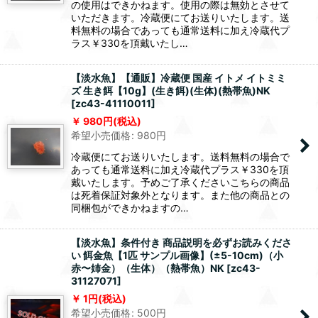
の使用はできかねます。使用の際は無効とさせて
いただきます。冷蔵便にてお送りいたします。送
料無料の場合であっても通常送料に加え冷蔵代プ
ラス￥330を頂戴いたし…
【淡水魚】【通販】冷蔵便 国産 イトメ イトミミ
ズ 生き餌【10g】(生き餌)(生体)(熱帯魚)NK
[
zc43-41110011
]
980
円
(税込)
希望小売価格
:
980
円
冷蔵便にてお送りいたします。送料無料の場合で
あっても通常送料に加え冷蔵代プラス￥330を頂
戴いたします。予めご了承くださいこちらの商品
は死着保証対象外となります。また他の商品との
同梱包ができかねますの…
【淡水魚】条件付き 商品説明を必ずお読みくださ
い 餌金魚【1匹 サンプル画像】(±5-10cm)（小
赤〜姉金）（生体）（熱帯魚）NK
[
zc43-
31127071
]
1
円
(税込)
希望小売価格
:
500
円