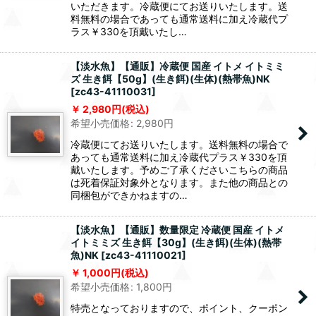
いただきます。冷蔵便にてお送りいたします。送
料無料の場合であっても通常送料に加え冷蔵代プ
ラス￥330を頂戴いたし…
【淡水魚】【通販】冷蔵便 国産 イトメ イトミミ
ズ 生き餌【50g】(生き餌)(生体)(熱帯魚)NK
[
zc43-41110031
]
2,980
円
(税込)
希望小売価格
:
2,980
円
冷蔵便にてお送りいたします。送料無料の場合で
あっても通常送料に加え冷蔵代プラス￥330を頂
戴いたします。予めご了承くださいこちらの商品
は死着保証対象外となります。また他の商品との
同梱包ができかねますの…
【淡水魚】【通販】数量限定 冷蔵便 国産 イトメ
イトミミズ 生き餌【30g】(生き餌)(生体)(熱帯
魚)NK
[
zc43-41110021
]
1,000
円
(税込)
希望小売価格
:
1,800
円
特売となっておりますので、ポイント、クーポン