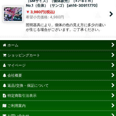
（SMサイズ）（個体販売）（±7-8ｃｍ）
No.1（生体）（サンゴ）
[
ah16-30911770
]
3,980
円
(税込)
希望小売価格
:
4,980
円
照明器具により、個体の色の見え方に多少の違い
が生じる場合がございます。ご了承ください。
ホーム
ショッピングカート
マイページ
会社概要
返品/交換・保証について
特定商取引法表示
ご利用案内
お問い合わせ