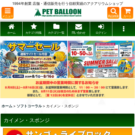
1994年創業 店舗・通信販売を行う信頼実績のアクアリウムショップ
メニュー
商品検索
カート
ホーム
カテゴリ特集
カテゴリ一覧
問い合わせ
ログイン
ホーム
>
ソフトコーラル
>
カイメン・スポンジ
カイメン・スポンジ