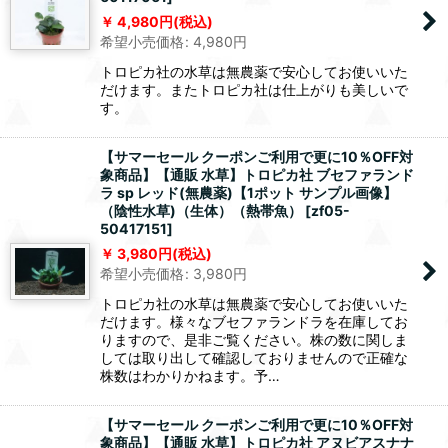
4,980
円
(税込)
希望小売価格
:
4,980
円
トロピカ社の水草は無農薬で安心してお使いいた
だけます。またトロピカ社は仕上がりも美しいで
す。
【サマーセール クーポンご利用で更に10％OFF対
象商品】【通販 水草】トロピカ社 ブセファランド
ラ sp レッド(無農薬)【1ポット サンプル画像】
（陰性水草)（生体）（熱帯魚）
[
zf05-
50417151
]
3,980
円
(税込)
希望小売価格
:
3,980
円
トロピカ社の水草は無農薬で安心してお使いいた
だけます。様々なブセファランドラを在庫してお
りますので、是非ご覧ください。株の数に関しま
しては取り出して確認しておりませんので正確な
株数はわかりかねます。予…
【サマーセール クーポンご利用で更に10％OFF対
象商品】【通販 水草】トロピカ社 アヌビアスナナ