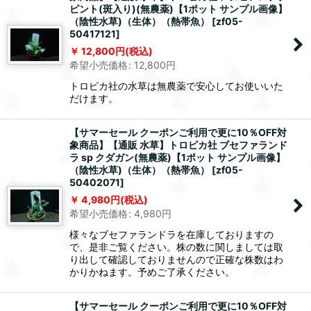
ピント(斑入り)(無農薬)【1ポット サンプル画像】
（陰性水草)（生体）（熱帯魚）
[
zf05-
50417121
]
12,800
円
(税込)
希望小売価格
:
12,800
円
トロピカ社の水草は無農薬で安心してお使いいた
だけます。
【サマーセール クーポンご利用で更に10％OFF対
象商品】【通販 水草】トロピカ社 ブセファランド
ラ sp クダガン(無農薬)【1ポット サンプル画像】
（陰性水草)（生体）（熱帯魚）
[
zf05-
50402071
]
4,980
円
(税込)
希望小売価格
:
4,980
円
様々なブセファランドラを在庫しておりますの
で、是非ご覧ください。株の数に関しましては取
り出して確認しておりませんので正確な株数はわ
かりかねます。予めご了承ください。
【サマーセール クーポンご利用で更に10％OFF対