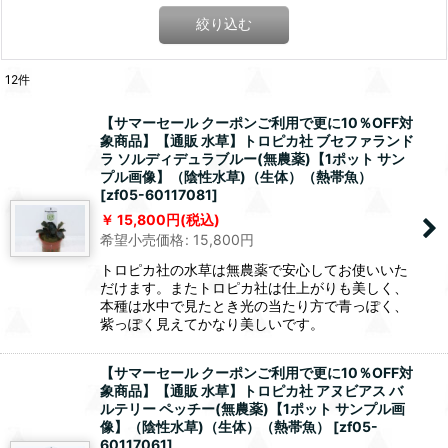
絞り込む
12
件
【サマーセール クーポンご利用で更に10％OFF対
象商品】【通販 水草】トロピカ社 ブセファランド
ラ ソルディデュラブルー(無農薬)【1ポット サン
プル画像】（陰性水草)（生体）（熱帯魚）
[
zf05-60117081
]
15,800
円
(税込)
希望小売価格
:
15,800
円
トロピカ社の水草は無農薬で安心してお使いいた
だけます。またトロピカ社は仕上がりも美しく、
本種は水中で見たとき光の当たり方で青っぽく、
紫っぽく見えてかなり美しいです。
【サマーセール クーポンご利用で更に10％OFF対
象商品】【通販 水草】トロピカ社 アヌビアス バ
ルテリー ペッチー(無農薬)【1ポット サンプル画
像】（陰性水草)（生体）（熱帯魚）
[
zf05-
60117061
]