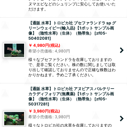
ヌマエビなどのシュリンプに安心してお使いいた
だけます。
【通販 水草】トロピカ社 ブセファランドラ sp グ
リーンウェイビー(輸入品)【1ポット サンプル画
像】（陰性水草)（生体）（熱帯魚）
[
zf05-
50402081
]
4,980
円
(税込)
希望小売価格
:
4,980
円
様々なブセファランドラを在庫しておりますの
で、是非ご覧ください。株の数に関しましては取
り出して確認しておりませんので正確な株数はわ
かりかねます。予めご了承ください。
【通販 水草】トロピカ社 アヌビアス バルテリー
カラディフォリア(無農薬)【1ポット サンプル画
像】（陰性水草)（生体）（熱帯魚）
[
zf05-
50317281
]
3,980
円
(税込)
希望小売価格
:
3,980
円
様々なトロピカ社の水草を在庫しておりますの