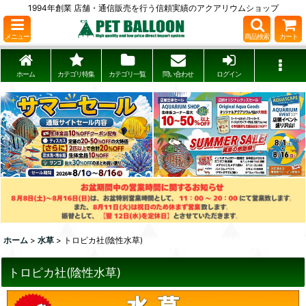
1994年創業 店舗・通信販売を行う信頼実績のアクアリウムショップ
メニュー
商品検索
カート
ホーム
カテゴリ特集
カテゴリ一覧
問い合わせ
ログイン
ホーム
>
水草
>
トロピカ社(陰性水草)
トロピカ社(陰性水草)