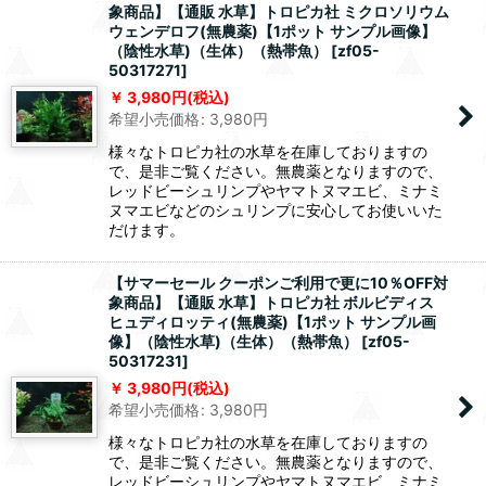
象商品】【通販 水草】トロピカ社 ミクロソリウム
ウェンデロフ(無農薬)【1ポット サンプル画像】
（陰性水草)（生体）（熱帯魚）
[
zf05-
50317271
]
3,980
円
(税込)
希望小売価格
:
3,980
円
様々なトロピカ社の水草を在庫しておりますの
で、是非ご覧ください。無農薬となりますので、
レッドビーシュリンプやヤマトヌマエビ、ミナミ
ヌマエビなどのシュリンプに安心してお使いいた
だけます。
【サマーセール クーポンご利用で更に10％OFF対
象商品】【通販 水草】トロピカ社 ボルビディス
ヒュディロッティ(無農薬)【1ポット サンプル画
像】（陰性水草)（生体）（熱帯魚）
[
zf05-
50317231
]
3,980
円
(税込)
希望小売価格
:
3,980
円
様々なトロピカ社の水草を在庫しておりますの
で、是非ご覧ください。無農薬となりますので、
レッドビーシュリンプやヤマトヌマエビ、ミナミ