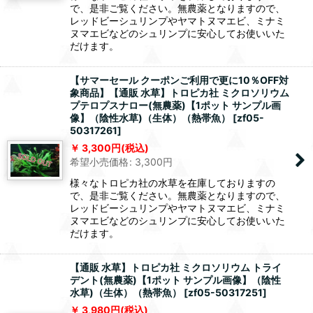
で、是非ご覧ください。無農薬となりますので、
レッドビーシュリンプやヤマトヌマエビ、ミナミ
ヌマエビなどのシュリンプに安心してお使いいた
だけます。
【サマーセール クーポンご利用で更に10％OFF対
象商品】【通販 水草】トロピカ社 ミクロソリウム
プテロプスナロー(無農薬)【1ポット サンプル画
像】（陰性水草)（生体）（熱帯魚）
[
zf05-
50317261
]
3,300
円
(税込)
希望小売価格
:
3,300
円
様々なトロピカ社の水草を在庫しておりますの
で、是非ご覧ください。無農薬となりますので、
レッドビーシュリンプやヤマトヌマエビ、ミナミ
ヌマエビなどのシュリンプに安心してお使いいた
だけます。
【通販 水草】トロピカ社 ミクロソリウム トライ
デント(無農薬)【1ポット サンプル画像】（陰性
水草)（生体）（熱帯魚）
[
zf05-50317251
]
3,980
円
(税込)