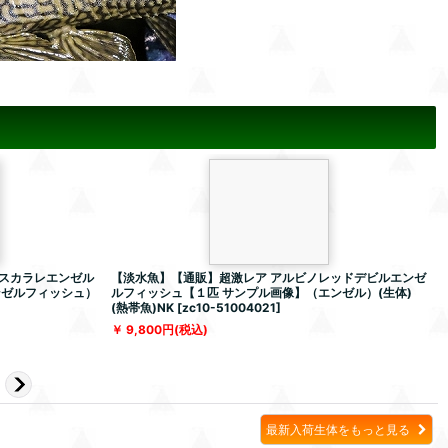
スカラレエンゼル
【淡水魚】【通販】超激レア アルビノレッドデビルエンゼ
ンゼルフィッシュ）
ルフィッシュ【１匹 サンプル画像】（エンゼル）(生体)
(熱帯魚)NK
[
zc10-51004021
]
[
9,800
円
(税込)
最新入荷生体をもっと見る