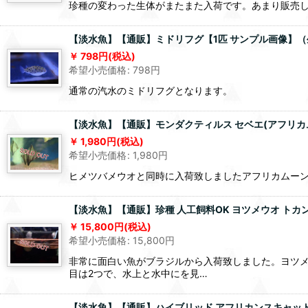
珍種の変わった生体がまたまた入荷です。あまり販売し
【淡水魚】【通販】ミドリフグ【1匹 サンプル画像】
798
円
(税込)
希望小売価格
:
798
円
通常の汽水のミドリフグとなります。
【淡水魚】【通販】モンダクティルス セベエ(アフリカムー
1,980
円
(税込)
希望小売価格
:
1,980
円
ヒメツバメウオと同時に入荷致しましたアフリカムーン
【淡水魚】【通販】珍種 人工飼料OK ヨツメウオ トカン
15,800
円
(税込)
希望小売価格
:
15,800
円
非常に面白い魚がブラジルから入荷致しました。ヨツ
目は2つで、水上と水中にを見…
【淡水魚】【通販】ハイブリッド アフリカンスキャット×グ