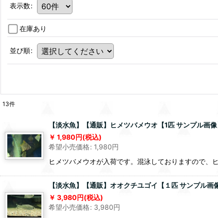
表示数
:
在庫あり
並び順
:
13
件
【淡水魚】【通販】ヒメツバメウオ【1匹 サンプル画像】
1,980
円
(税込)
希望小売価格
:
1,980
円
ヒメツバメウオが入荷です。混泳しておりますので、ヒ
【淡水魚】【通販】オオクチユゴイ【１匹 サンプル画像】(
3,980
円
(税込)
希望小売価格
:
3,980
円