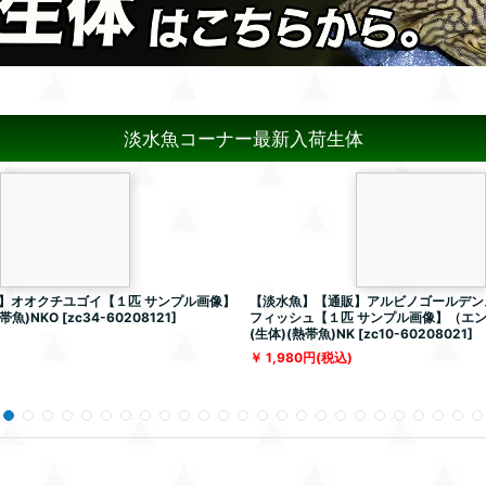
淡水魚コーナー最新入荷生体
】オオクチユゴイ【１匹 サンプル画像】
【淡水魚】【通販】アルビノゴールデン
帯魚)NKO
[
zc34-60208121
]
フィッシュ【１匹 サンプル画像】（エ
(生体)(熱帯魚)NK
[
zc10-60208021
]
1,980
円
(税込)