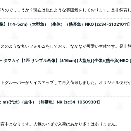
がうのでしょうか？現在は似たような雰囲気をしております。是非飼育
】(±4-5cm)（大型魚）（生体）（熱帯魚）NKO
[
zc34-31021011
]
カスのような丸いフォルムをしており、なかなか可愛い生体です。是非
マカイ【1匹 サンプル画像】(±16cm)(大型魚)(生体)(熱帯魚)NKO
ントグルーパーがサイズアップして再入荷致しました。オリジナル便だ
ｃｍ)(汽水)（生体）（熱帯魚）NK
[
zc34-10509301
]
飼育中となります。人気のハゼで入荷はあかり多くはありません。