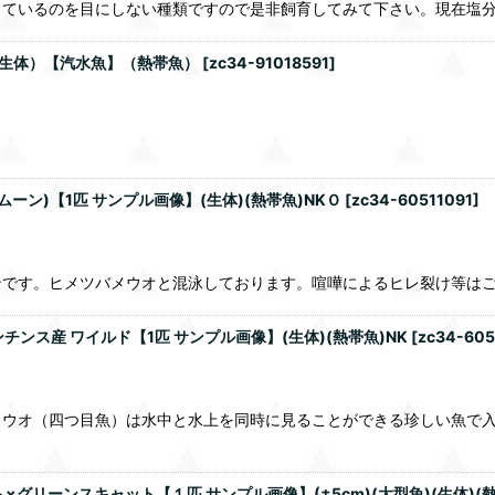
ているのを目にしない種類ですので是非飼育してみて下さい。現在塩分濃
（生体）【汽水魚】（熱帯魚）
[
zc34-91018591
]
ン)【1匹 サンプル画像】(生体)(熱帯魚)NKＯ
[
zc34-60511091
]
です。ヒメツバメウオと混泳しております。喧嘩によるヒレ裂け等はご
チンス産 ワイルド【1匹 サンプル画像】(生体)(熱帯魚)NK
[
zc34-60
メウオ（四つ目魚）は水中と水上を同時に見ることができる珍しい魚で
リーンスキャット【１匹 サンプル画像】(±5cm)(大型魚)(生体)(熱