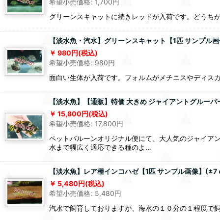
希望小売価格
:
1,700
円
グリーンスキャットに続きレッドが入荷です。どうち
【淡水魚・汽水】グリーンスキャット【1匹 サンプル画像
980
円
(税込)
希望小売価格
:
980
円
面白い生体が入荷です。フォルムがメチニスやディス
【淡水魚】【通販】特価 大きめ ジャイアントグルーパー タ
15,800
円
(税込)
希望小売価格
:
17,800
円
ペットバルーンオリジナル便にて、大人気のジャイア
水まで幅広く適応できる種のよ…
【淡水魚】レア種インコハゼ【1匹 サンプル画像】(±7
5,480
円
(税込)
希望小売価格
:
5,480
円
汽水で飼育しておりますが、海水の１０分の１程度で