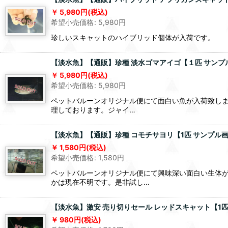
5,980
円
(税込)
希望小売価格
:
5,980
円
珍しいスキャットのハイブリッド個体が入荷です。
【淡水魚】【通販】珍種 淡水ゴマアイゴ【１匹 サンプル画像
5,980
円
(税込)
希望小売価格
:
5,980
円
ペットバルーンオリジナル便にて面白い魚が入荷致しま
理しております。ジャイ…
【淡水魚】【通販】珍種 コモチサヨリ【1匹 サンプル画像
1,580
円
(税込)
希望小売価格
:
1,580
円
ペットバルーンオリジナル便にて興味深い面白い生体が
かは現在不明です。是非試し…
【淡水魚】激安 売り切りセール レッドスキャット【1匹
980
円
(税込)