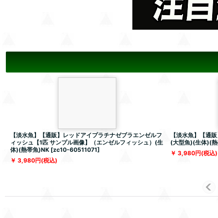
【淡水魚】【通販】レッドアイプラチナゼブラエンゼルフ
【淡水魚】【通販
ィッシュ【1匹 サンプル画像】（エンゼルフィッシュ）(生
(大型魚)(生体)(熱
体)(熱帯魚)NK
[
zc10-60511071
]
3,980
円
(税込)
3,980
円
(税込)