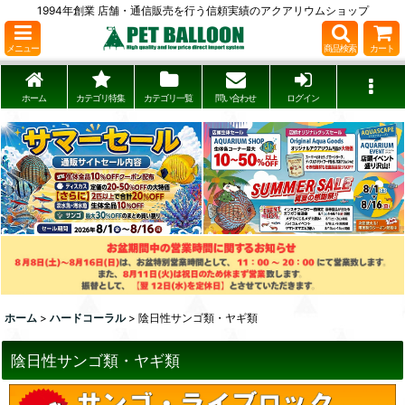
1994年創業 店舗・通信販売を行う信頼実績のアクアリウムショップ
メニュー
商品検索
カート
ホーム
カテゴリ特集
カテゴリ一覧
問い合わせ
ログイン
ホーム
>
ハードコーラル
>
陰日性サンゴ類・ヤギ類
陰日性サンゴ類・ヤギ類