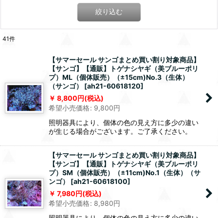
絞り込む
41
件
【サマーセール サンゴまとめ買い割り対象商品】
【サンゴ】【通販】トゲナシヤギ（美ブルーポリ
プ）ML（個体販売）（±15cm)No.3（生体）
（サンゴ）
[
ah21-60618120
]
8,800
円
(税込)
希望小売価格
:
9,800
円
照明器具により、個体の色の見え方に多少の違い
が生じる場合がございます。ご了承ください。
【サマーセール サンゴまとめ買い割り対象商品】
【サンゴ】【通販】トゲナシヤギ（美ブルーポリ
プ）SM（個体販売）（±11cm)No.1（生体）（サ
ンゴ）
[
ah21-60618100
]
7,980
円
(税込)
希望小売価格
:
8,980
円
照明器具により、個体の色の見え方に多少の違い