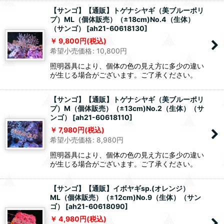
【サンゴ】【通販】トゲナシヤギ（美ブルーポリ
プ）ML（個体販売）（±18cm)No.4（生体）
（サンゴ）
[
ah21-60618130
]
9,800
円
(税込)
希望小売価格
:
10,800
円
照明器具により、個体の色の見え方に多少の違い
が生じる場合がございます。ご了承ください。
【サンゴ】【通販】トゲナシヤギ（美ブルーポリ
プ）M（個体販売）（±13cm)No.2（生体）（サ
ンゴ）
[
ah21-60618110
]
7,980
円
(税込)
希望小売価格
:
8,980
円
照明器具により、個体の色の見え方に多少の違い
が生じる場合がございます。ご了承ください。
【サンゴ】【通販】イボヤギsp.(オレンジ）
ML（個体販売）（±12cm)No.9（生体）（サン
ゴ）
[
ah21-60618090
]
4,980
円
(税込)