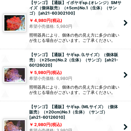
【サンゴ】【通販】イボヤギsp.(オレンジ）SMサ
イズ（個体販売）（±5cm)No.1（生体）（サン
ゴ）
[
ah21-60302100
]
4,980
円
(税込)
希望小売価格
:
5,980
円
照明器具により、個体の色の見え方に多少の違い
が生じる場合がございます。ご了承ください。
【サンゴ】【通販】ヤギsp. (Lサイズ）（個体販
売）（±25cm)No.2（生体）（サンゴ）
[
ah21-
60126020
]
5,980
円
(税込)
希望小売価格
:
6,980
円
照明器具により、個体の色の見え方に多少の違い
が生じる場合がございます。ご了承ください。
【サンゴ】【通販】ヤギsp. (MLサイズ）（個体
販売）（±20cm)No.1（生体）（サンゴ）
[
ah21-60126010
]
2,980
円
(税込)
希望小売価格
:
3,980
円