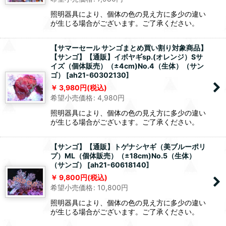
照明器具により、個体の色の見え方に多少の違い
が生じる場合がございます。ご了承ください。
【サマーセール サンゴまとめ買い割り対象商品】
【サンゴ】【通販】イボヤギsp.(オレンジ）Sサ
イズ（個体販売）（±4cm)No.4（生体）（サン
ゴ）
[
ah21-60302130
]
3,980
円
(税込)
希望小売価格
:
4,980
円
照明器具により、個体の色の見え方に多少の違い
が生じる場合がございます。ご了承ください。
【サンゴ】【通販】トゲナシヤギ（美ブルーポリ
プ）ML（個体販売）（±18cm)No.5（生体）
（サンゴ）
[
ah21-60618140
]
9,800
円
(税込)
希望小売価格
:
10,800
円
照明器具により、個体の色の見え方に多少の違い
が生じる場合がございます。ご了承ください。