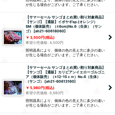
が生じる場合がございます。ご了承ください。
【サマーセール サンゴまとめ買い割り対象商品】
【サンゴ】【通販】イボヤギsp.(オレンジ）
SM（個体販売）（±6cm)No.6（生体）（サン
ゴ）
[
ah21-60618060
]
3,500
円
(税込)
希望小売価格
:
4,500
円
照明器具により、個体の色の見え方に多少の違い
が生じる場合がございます。ご了承ください。
【サマーセール サンゴまとめ買い割り対象商品】
【サンゴ】【通販】カリビアンイエローゴルゴニ
ア（個体販売）（±12-15ｃｍ）No.6（生体）
（サンゴ）
[
ah21-60613160
]
5,980
円
(税込)
希望小売価格
:
6,980
円
照明器具により、個体の色の見え方に多少の違い
が生じる場合がございます。ご了承ください。