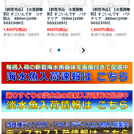
【飼育用品】【水質調整
【飼育用品・水質調整
【飼育用品】【水質調整
剤】すごいんです コケ
剤】すごいんです バク
剤】すごいんです バク
防止 480ml
[
zt06-
テリア 150ml
[
zt06-
テリア 480ml
[
zt06-
50323061
]
50322051
]
50323101
]
1,880
円
(税込)
660
円
(税込)
1,880
円
(税込)
希望小売価格
:
1,880
円
希望小売価格
:
660
円
希望小売価格
:
1,880
円