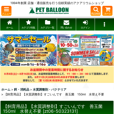
1994年創業 店舗・通信販売を行う信頼実績のアクアリウムショップ
メニュー
商品検索
カート
ホーム
カテゴリ特集
カテゴリ一覧
問い合わせ
ログイン
ホーム
>
餌・消耗品
>
水質調整剤・バクテリア
>
【飼育用品】【水質調整剤】すごいんです 善玉菌 150ml 水替え不要
【飼育用品】【水質調整剤】すごいんです 善玉菌
150ml 水替え不要
[
zt06-50323131
]