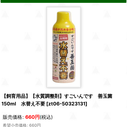
【飼育用品】【水質調整剤】すごいんです 善玉菌
150ml 水替え不要
[
zt06-50323131
]
販売価格
:
660
円
(税込)
希望小売価格
:
660
円