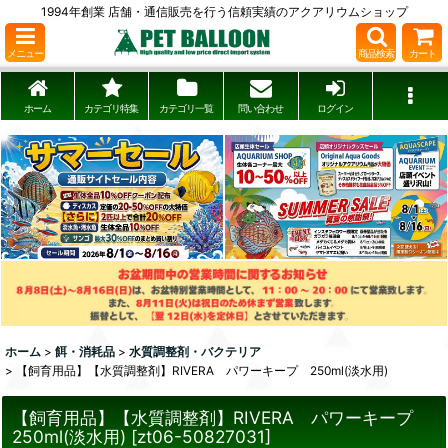
1994年創業 店舗・通信販売を行う信頼実績のアクアリウムショップ
メニュー
商品検索
カート
ホーム
カテゴリ特集
カテゴリ一覧
問い合わせ
ログイン
ホーム
>
餌・消耗品
>
水質調整剤・バクテリア
>
【飼育用品】【水質調整剤】RIVERA パワーキープ 250ml(淡水用)
【飼育用品】【水質調整剤】RIVERA パワーキープ
250ml(淡水用)
[
zt06-50827031
]