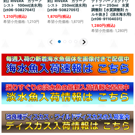
剤】RIVERA カラーア
剤】RIVERA カラーア
テトラ パーフェクトウ
シスト 100ml(淡水用)
シスト 250ml(淡水用)
ォーター 250ml 水質
[
zt06-50827041
]
[
zt06-50827051
]
調整剤【水質調整剤 カ
ルキ抜き】 (淡水海水用)
1,210
円
(税込)
1,870
円
(税込)
[
zt06-91104031
]
希望小売価格
:
1,210
円
希望小売価格
:
1,870
円
1,280
円
(税込)
希望小売価格
:
1,280
円