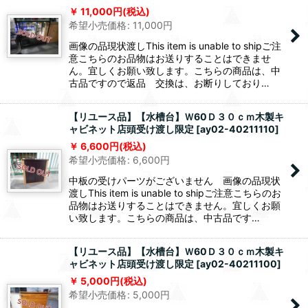
11,000
円
(税込)
希望小売価格
:
11,000
円
画像の品現状渡しThis item is unable to shipご注
意こちらのお品物はお送りすることはできませ
ん。宜しくお願い致します。こちらの商品は、中
古品ですので返品 交換は、お断りしており…
【リユース品】【水槽台】Ｗ60Ｄ３０ｃｍ木製キ
ャビネット店頭受け渡し限定
[
ay02-40211110
]
6,600
円
(税込)
希望小売価格
:
6,600
円
中板の受けパーツがございません 画像の品現状
渡しThis item is unable to shipご注意こちらのお
品物はお送りすることはできません。宜しくお願
い致します。こちらの商品は、中古品です…
【リユース品】【水槽台】Ｗ60Ｄ３０ｃｍ木製キ
ャビネット店頭受け渡し限定
[
ay02-40211100
]
5,000
円
(税込)
希望小売価格
:
5,000
円