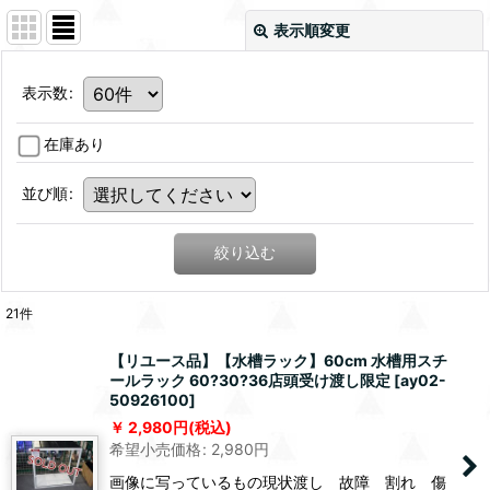
表示順変更
表示数
:
在庫あり
並び順
:
絞り込む
21
件
【リユース品】【水槽ラック】60cm 水槽用スチ
ールラック 60?30?36店頭受け渡し限定
[
ay02-
50926100
]
2,980
円
(税込)
希望小売価格
:
2,980
円
画像に写っているもの現状渡し 故障 割れ 傷