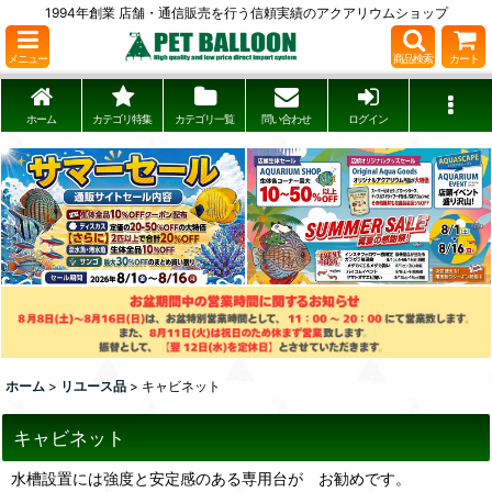
1994年創業 店舗・通信販売を行う信頼実績のアクアリウムショップ
メニュー
商品検索
カート
ホーム
カテゴリ特集
カテゴリ一覧
問い合わせ
ログイン
ホーム
>
リユース品
>
キャビネット
キャビネット
水槽設置には強度と安定感のある専用台が お勧めです。