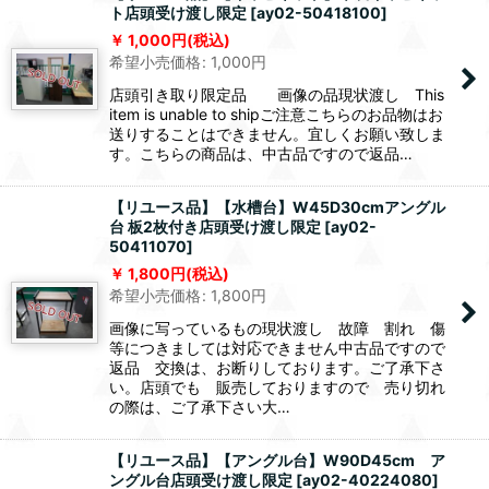
ト店頭受け渡し限定
[
ay02-50418100
]
1,000
円
(税込)
希望小売価格
:
1,000
円
店頭引き取り限定品 画像の品現状渡し This
item is unable to shipご注意こちらのお品物はお
送りすることはできません。宜しくお願い致しま
す。こちらの商品は、中古品ですので返品…
【リユース品】【水槽台】W45D30cmアングル
台 板2枚付き店頭受け渡し限定
[
ay02-
50411070
]
1,800
円
(税込)
希望小売価格
:
1,800
円
画像に写っているもの現状渡し 故障 割れ 傷
等につきましては対応できません中古品ですので
返品 交換は、お断りしております。ご了承下さ
い。店頭でも 販売しておりますので 売り切れ
の際は、ご了承下さい大…
【リユース品】【アングル台】W90D45cm ア
ングル台店頭受け渡し限定
[
ay02-40224080
]