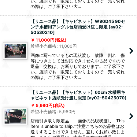
い。店頭でも 販売しておりますので 売り切れ
の際は、ご了承下さい大…
【リユース品】【キャビネット】W90D45 90セ
ンチ水槽用アングル台店頭受け渡し限定
[
ay02-
50530210
]
11,000
円
(税込)
希望小売価格
:
11,000
円
画像に写っているもの現状渡し 故障 割れ 傷
等につきましては対応できません中古品ですので
返品 交換は、お断りしております。ご了承下さ
い。店頭でも 販売しておりますので 売り切れ
の際は、ご了承下さい大…
【リユース品】【キャビネット】60cm 水槽用キ
ャビネット店頭受け渡し限定
[
ay02-50425070
]
5,980
円
(税込)
希望小売価格
:
5,980
円
店頭引き取り限定品 画像の品現状渡し This
item is unable to shipご注意こちらのお品物はお
送りすることはできません。宜しくお願い致しま