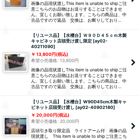
画像の品現状渡しThis item is unable to shipご注
意こちらのお品物はお送りすることはできませ
ん。宜しくお願い致します。こちらの商品は、中
古品ですので返品 交換は、お断りしており…
【リユース品】【水槽台】Ｗ９０Ｄ４５ｃｍ木製
キャビネット店頭受け渡し限定
[
ay02-
40211090
]
13,800
円
(税込)
希望小売価格
:
13,800
円
画像の品現状渡しThis item is unable to shipご注
意こちらのお品物はお送りすることはできませ
ん。宜しくお願い致します。こちらの商品は、中
古品ですので返品 交換は、お断りしており…
【リユース品】【水槽台】W90D45cm木製キャ
ビネット店頭受け渡し
[
ay02-40902180
]
20,000
円
(税込)
希望小売価格
:
20,000
円
店頭引き取り限定品 ライトアーム付 画像の品
現状渡し This item is unable to shipご注意こち