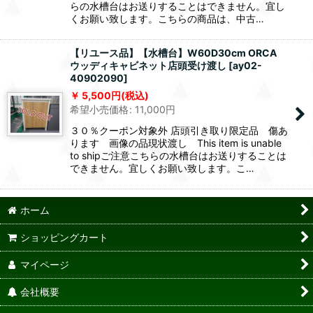
らの水槽台はお送りすることはできません。宜し
くお願い致します。こちらの商品は、中古…
【リユース品】【水槽台】W60D30cm ORCA
ウッディキャビネット店頭受け渡し
[
ay02-
40902090
]
5,500
円
(税込)
希望小売価格
:
11,000
円
３０％クーポン対象外 店頭引き取り限定品 傷あ
ります 画像の品現状渡し This item is unable
to shipご注意こちらの水槽台はお送りすることは
できません。宜しくお願い致します。こ…
ホーム
ショッピングカート
マイページ
会社概要