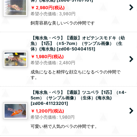
2,980
円
(税込)
希望小売価格
:
3,980
円
飼育容易な美しいベラの仲間です
【海水魚・ベラ】【通販】オビテンスモドキ（幼
魚）【1匹】（±5-7cm）（サンプル画像）（生
体）(海水魚)
[
zd06-50404151
]
1,980
円
(税込)
希望小売価格
:
2,480
円
成魚になると精悍な顔立ちになるベラの仲間で
す。
【海水魚・ベラ】【通販】ツユベラ【1匹】（±4-
5cm）（サンプル画像）（生体）(海水魚)
[
zd06-41123201
]
1,200
円
(税込)
希望小売価格
:
1,980
円
可愛い柄で人気のベラの仲間です。