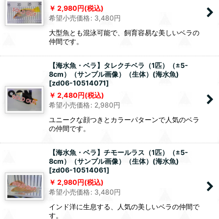
2,980
円
(税込)
希望小売価格
:
3,480
円
大型魚とも混泳可能で、飼育容易な美しいベラの
仲間です。
【海水魚・ベラ】タレクチベラ（1匹）（±5-
8cm）（サンプル画像）（生体）(海水魚)
[
zd06-10514071
]
2,480
円
(税込)
希望小売価格
:
2,980
円
ユニークな顔つきとカラーパターンで人気のベラ
の仲間です。
【海水魚・ベラ】チモールラス（1匹）（±5-
8cm）（サンプル画像）（生体）(海水魚)
[
zd06-10514061
]
2,980
円
(税込)
希望小売価格
:
3,480
円
インド洋に生息する、人気の美しいベラの仲間で
す。