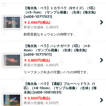
【海水魚・ベラ】トカラベラ（Sサイズ）（1匹）
（±5-7cm）（サンプル画像）（生体）(海水魚)
[
zd06-10717021
]
2,480
円
(税込)
希望小売価格
:
3,480
円
飼育容易なキュウセンの仲間です。
【海水魚・ベラ】ハシナガベラ（1匹）（±3-
4cm）（サンプル画像）（生体）(海水魚)
[
zd06-10717011
]
3,980
円
(税込)
希望小売価格
:
4,980
円
リーフタンク向きの可愛いベラの仲間です。
【海水魚・ベラ】【通販】ブルーヘッドラス（1
匹）（±8-10cm）（サンプル画像）（生体）(海
水魚)
[
zd06-10613031
]
5,500
円
(税込)
希望小売価格
:
6,500
円