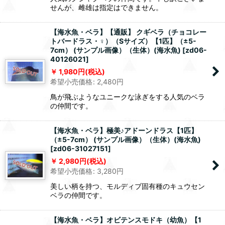
せんが、雌雄は指定はできません。
【海水魚・ベラ】【通販】 クギベラ（チョコレー
トバードラス・♀）（Sサイズ）【1匹】（±5-
7cm） (サンプル画像）（生体）(海水魚)
[
zd06-
40126021
]
1,980
円
(税込)
希望小売価格
:
2,480
円
鳥が飛ぶようなユニークな泳ぎをする人気のベラ
の仲間です。
【海水魚・ベラ】極美♪アドーンドラス【1匹】
（±5-7cm） (サンプル画像）（生体）(海水魚)
[
zd06-31027151
]
2,980
円
(税込)
希望小売価格
:
3,280
円
美しい柄を持つ、モルディブ固有種のキュウセン
ベラの仲間です。
【海水魚・ベラ】オビテンスモドキ（幼魚）【1