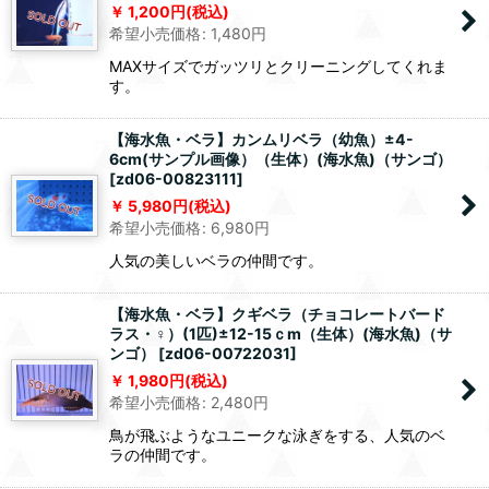
1,200
円
(税込)
希望小売価格
:
1,480
円
MAXサイズでガッツリとクリーニングしてくれま
す。
【海水魚・ベラ】カンムリベラ（幼魚）±4-
6cm(サンプル画像）（生体）(海水魚)（サンゴ）
[
zd06-00823111
]
5,980
円
(税込)
希望小売価格
:
6,980
円
人気の美しいベラの仲間です。
【海水魚・ベラ】クギベラ（チョコレートバード
ラス・♀）(1匹)±12-15ｃm（生体）(海水魚)（サ
ンゴ）
[
zd06-00722031
]
1,980
円
(税込)
希望小売価格
:
2,480
円
鳥が飛ぶようなユニークな泳ぎをする、人気のベ
ラの仲間です。