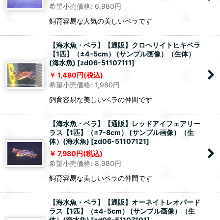
希望小売価格
:
6,980
円
飼育容易な人気の美しいベラです
【海水魚・ベラ】【通販】クロヘリイトヒキベラ
【1匹】（±4-5cm） (サンプル画像）（生体）
(海水魚)
[
zd06-51107111
]
1,480
円
(税込)
希望小売価格
:
1,980
円
飼育容易な美しいベラの仲間です
【海水魚・ベラ】【通販】レッドアイフェアリー
ラス【1匹】（±7-8cm） (サンプル画像）（生
体）(海水魚)
[
zd06-51107121
]
7,980
円
(税込)
希望小売価格
:
8,980
円
飼育容易な美しいベラの仲間です
【海水魚・ベラ】【通販】オーネイトレオパード
ラス【1匹】（±4-5cm） (サンプル画像）（生
体）(海水魚)
[
zd06-51107101
]