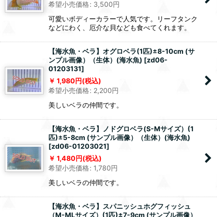
希望小売価格
:
3,500
円
可愛いボディーカラーで人気です。リーフタンク
などにわく、厄介な貝なども食べてくれます。
【海水魚・ベラ】オグロベラ(1匹)±8-10cm (サ
ンプル画像）（生体）(海水魚)
[
zd06-
01203131
]
1,980
円
(税込)
希望小売価格
:
2,200
円
美しいベラの仲間です。
【海水魚・ベラ】ノドグロベラ(S-Mサイズ）(1
匹)±5-8cm (サンプル画像）（生体）(海水魚)
[
zd06-01203021
]
1,480
円
(税込)
希望小売価格
:
1,780
円
美しいベラの仲間です。
【海水魚・ベラ】スパニッシュホグフィッシュ
（M-MLサイズ）(1匹)±7-9cm (サンプル画像）