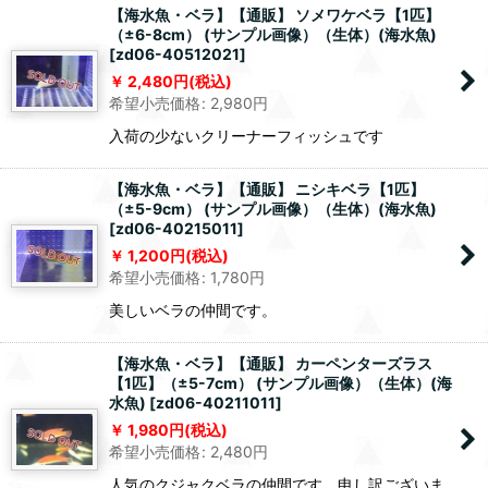
【海水魚・ベラ】【通販】 ソメワケベラ【1匹】
（±6-8cm） (サンプル画像）（生体）(海水魚)
[
zd06-40512021
]
2,480
円
(税込)
希望小売価格
:
2,980
円
入荷の少ないクリーナーフィッシュです
【海水魚・ベラ】【通販】 ニシキベラ【1匹】
（±5-9cm） (サンプル画像）（生体）(海水魚)
[
zd06-40215011
]
1,200
円
(税込)
希望小売価格
:
1,780
円
美しいベラの仲間です。
【海水魚・ベラ】【通販】 カーペンターズラス
【1匹】（±5-7cm） (サンプル画像）（生体）(海
水魚)
[
zd06-40211011
]
1,980
円
(税込)
希望小売価格
:
2,480
円
人気のクジャクベラの仲間です。申し訳ございま