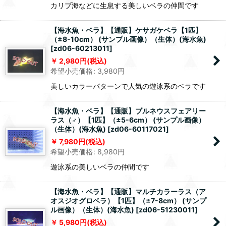
カリブ海などに生息する美しいベラの仲間です
【海水魚・ベラ】【通販】ケサガケベラ【1匹】
（±8-10cm） (サンプル画像）（生体）(海水魚)
[
zd06-60213011
]
2,980
円
(税込)
希望小売価格
:
3,980
円
美しいカラーパターンで人気の遊泳系のベラです
【海水魚・ベラ】【通販】ブルネウスフェアリー
ラス（♂）【1匹】（±5-6cm） (サンプル画像）
（生体）(海水魚)
[
zd06-60117021
]
7,980
円
(税込)
希望小売価格
:
8,980
円
遊泳系の美しいベラの仲間です
【海水魚・ベラ】【通販】マルチカラーラス（ア
オスジオグロベラ）【1匹】（±7-8cm） (サンプ
ル画像）（生体）(海水魚)
[
zd06-51230011
]
5,980
円
(税込)