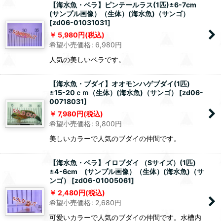
【海水魚・ベラ】ピンテールラス(1匹)±6-7cm
(サンプル画像）（生体）(海水魚)（サンゴ）
[
zd06-01031031
]
5,980
円
(税込)
希望小売価格
:
6,980
円
人気の美しいベラです。
【海水魚・ブダイ】オオモンハゲブダイ(1匹)
±15-20ｃｍ（生体）(海水魚)（サンゴ）
[
zd06-
00718031
]
7,980
円
(税込)
希望小売価格
:
9,800
円
美しいカラーで人気のブダイの仲間です。
【海水魚・ベラ】イロブダイ （Sサイズ）(1匹)
±4-6cm (サンプル画像）（生体）(海水魚)（サ
ンゴ）
[
zd06-01005061
]
2,480
円
(税込)
希望小売価格
:
2,680
円
可愛いカラーで人気のブダイの仲間です。水槽内