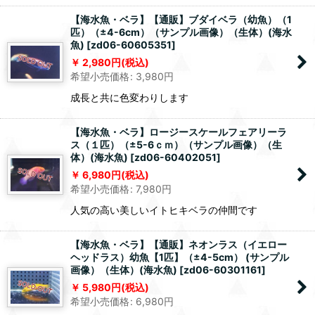
【海水魚・ベラ】【通販】ブダイベラ（幼魚）（1
匹）（±4-6cm）（サンプル画像）（生体）(海水
魚)
[
zd06-60605351
]
2,980
円
(税込)
希望小売価格
:
3,980
円
成長と共に色変わりします
【海水魚・ベラ】ロージースケールフェアリーラ
ス（１匹）（±5-6ｃｍ）（サンプル画像）（生
体）(海水魚)
[
zd06-60402051
]
6,980
円
(税込)
希望小売価格
:
7,980
円
人気の高い美しいイトヒキベラの仲間です
【海水魚・ベラ】【通販】ネオンラス（イエロー
ヘッドラス）幼魚【1匹】（±4-5cm） (サンプル
画像）（生体）(海水魚)
[
zd06-60301161
]
5,980
円
(税込)
希望小売価格
:
6,980
円