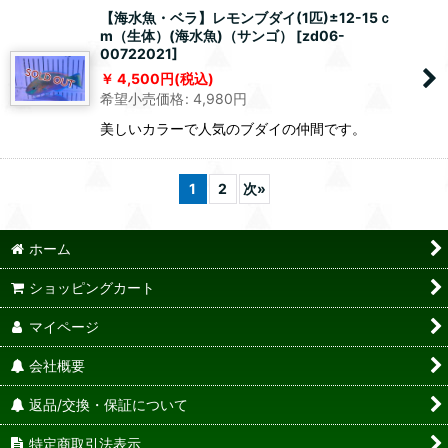
【海水魚・ベラ】レモンブダイ(1匹)±12-15ｃ
m（生体）(海水魚)（サンゴ）
[
zd06-
00722021
]
4,500
円
(税込)
希望小売価格
:
4,980
円
美しいカラーで人気のブダイの仲間です。
1
2
次
»
ホーム
ショッピングカート
マイページ
会社概要
返品/交換・保証について
特定商取引法表示