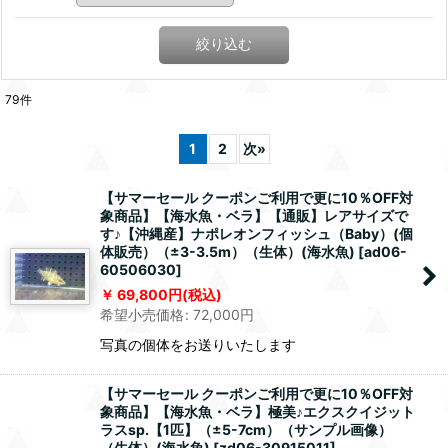
絞り込む
79
件
1
2
次
»
【サマーセール クーポンご利用で更に10％OFF対
象商品】【海水魚・ベラ】【通販】レアサイズで
す♪【沖縄産】ナポレオンフィッシュ（Baby）(個
体販売）（±3-3.5m）（生体）(海水魚)
[
ad06-
60506030
]
69,800
円
(税込)
希望小売価格
:
72,000
円
写真の個体をお送りいたします
【サマーセール クーポンご利用で更に10％OFF対
象商品】【海水魚・ベラ】極美♪エクスクイジット
ラスsp.【1匹】（±5-7cm）（サンプル画像）
（生体）(海水魚)
[
zd06-30915011
]