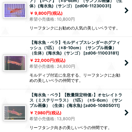
ア）【1ペア】（±5-6cm）（サンプル画像）（生
体）(海水魚)（サンゴ）
[
zd06-11230031
]
9,800
円
(税込)
希望小売価格
:
10,800
円
リーフタンクにお勧めの人気の美しいベラです。
【海水魚・ベラ】モルディブスレンダーホグフィ
ッシュ（1匹）（±8-10cm）（サンプル画像）
（生体）(海水魚)（サンゴ）
[
zd06-11003181
]
22,000
円
(税込)
希望小売価格
:
24,800
円
モルディブ付近に生息する、リーフタンクにお勧
めの美しいベラの仲間です。
【海水魚・ベラ】【数量限定特価♪】オセレイトラ
ス（ミステリーラス）（1匹）（±5-6cm）（サン
プル画像）（生体）(海水魚)
[
zd06-10805011
]
7,980
円
(税込)
希望小売価格
:
13,800
円
リーフタンク向きの美しいベラの仲間です。