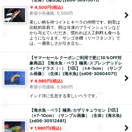
4,500
円
(税込)
希望小売価格
:
5,500
円
美しい柄を持つイトヒキベラの仲間です。飼育は
比較的容易で、餌は冷凍のブラインシュリンなど
から与えていだだき、慣れれば人工飼料も食べる
ようになります。サンゴ水槽（リーフタンク）で
は、一層美しさが引き立ち…
【サマーセール クーポンご利用で更に10％OFF対
象商品】【海水魚・ベラ】極美♪スプレンデッドレ
オパードラス（♀）【1匹】（±4-5cm）（サンプ
ル画像）（生体）(海水魚)
[
zd06-30604071
]
4,980
円
(税込)
希望小売価格
:
5,980
円
インド洋に生息する美しいベラです。
【海水魚・ベラ】極美♪カザリキュウセン【1匹】
（±7-10cm）（サンプル画像）（生体）(海水魚)
[
zd06-30512481
]
1,980
円
(税込)