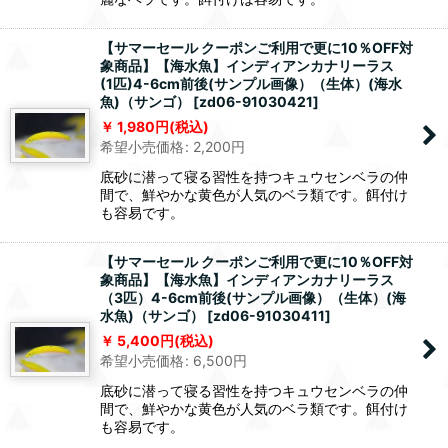
【サマーセール クーポンご利用で更に10％OFF対
象商品】【海水魚】インディアンカナリーラス
(1匹)4-6cm前後(サンプル画像）（生体）(海水
魚)（サンゴ）
[
zd06-91030421
]
1,980
円
(税込)
希望小売価格
:
2,200
円
底砂に潜って寝る習性を持つキュウセンベラの仲
間で、鮮やかな黄色が人気のベラ類です。餌付け
も容易です。
【サマーセール クーポンご利用で更に10％OFF対
象商品】【海水魚】インディアンカナリーラス
（3匹）4-6cm前後(サンプル画像）（生体）(海
水魚)（サンゴ）
[
zd06-91030411
]
5,400
円
(税込)
希望小売価格
:
6,500
円
底砂に潜って寝る習性を持つキュウセンベラの仲
間で、鮮やかな黄色が人気のベラ類です。餌付け
も容易です。