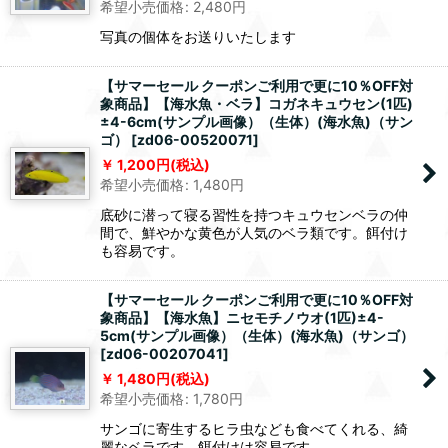
希望小売価格
:
2,480
円
写真の個体をお送りいたします
【サマーセール クーポンご利用で更に10％OFF対
象商品】【海水魚・ベラ】コガネキュウセン(1匹)
±4-6cm(サンプル画像）（生体）(海水魚)（サン
ゴ）
[
zd06-00520071
]
1,200
円
(税込)
希望小売価格
:
1,480
円
底砂に潜って寝る習性を持つキュウセンベラの仲
間で、鮮やかな黄色が人気のベラ類です。餌付け
も容易です。
【サマーセール クーポンご利用で更に10％OFF対
象商品】【海水魚】ニセモチノウオ(1匹)±4-
5cm(サンプル画像）（生体）(海水魚)（サンゴ）
[
zd06-00207041
]
1,480
円
(税込)
希望小売価格
:
1,780
円
サンゴに寄生するヒラ虫なども食べてくれる、綺
麗なベラです。餌付けは容易です。