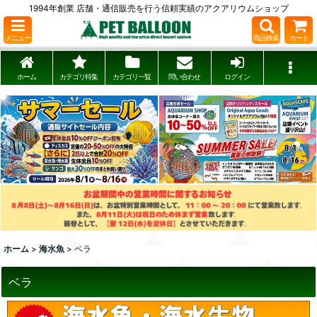
1994年創業 店舗・通信販売を行う信頼実績のアクアリウムショップ
メニュー
商品検索
カート
ホーム
カテゴリ特集
カテゴリ一覧
問い合わせ
ログイン
ホーム
>
海水魚
>
ベラ
ベラ