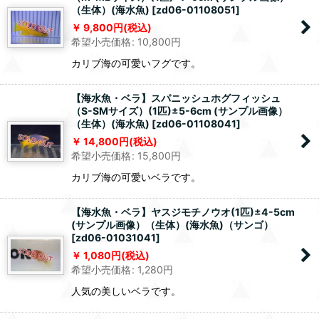
（生体）(海水魚)
[
zd06-01108051
]
9,800
円
(税込)
希望小売価格
:
10,800
円
カリブ海の可愛いフグです。
【海水魚・ベラ】スパニッシュホグフィッシュ
（S-SMサイズ）(1匹)±5-6cm (サンプル画像）
（生体）(海水魚)
[
zd06-01108041
]
14,800
円
(税込)
希望小売価格
:
15,800
円
カリブ海の可愛いベラです。
【海水魚・ベラ】ヤスジモチノウオ(1匹)±4-5cm
(サンプル画像）（生体）(海水魚)（サンゴ）
[
zd06-01031041
]
1,080
円
(税込)
希望小売価格
:
1,280
円
人気の美しいベラです。