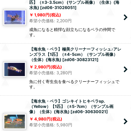
匹】（±3-3.5cm） (サンプル画像）（生体）(海
水魚)
[
zd06-31026051
]
1,980
円
(税込)
希望小売価格
:
2,200
円
成魚になると精悍な顔立ちになるベラの仲間で
す。
【海水魚・ベラ】極美クリーナーフィッシュ♪アレ
ンズラス【1匹】（±4-5cm）（サンプル画像）
（生体）(海水魚)
[
zd06-30823121
]
2,980
円
(税込)
希望小売価格
:
3,280
円
魚に付く寄生虫を食べるクリーナーフィッシュで
す。
【海水魚・ベラ】ゴシキイトヒキベラsp.
（Yellow）【1匹】（±5-7cm）（サンプル画
像）（生体）(海水魚)
[
zd06-30630021
]
4,980
円
(税込)
希望小売価格
:
5,980
円