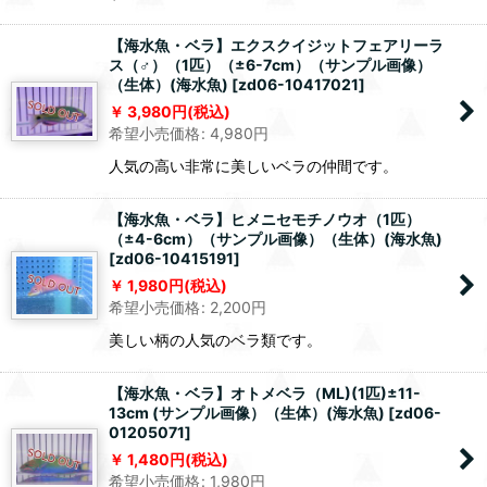
【海水魚・ベラ】エクスクイジットフェアリーラ
ス（♂）（1匹）（±6-7cm）（サンプル画像）
（生体）(海水魚)
[
zd06-10417021
]
3,980
円
(税込)
希望小売価格
:
4,980
円
人気の高い非常に美しいベラの仲間です。
【海水魚・ベラ】ヒメニセモチノウオ（1匹）
（±4-6cm）（サンプル画像）（生体）(海水魚)
[
zd06-10415191
]
1,980
円
(税込)
希望小売価格
:
2,200
円
美しい柄の人気のベラ類です。
【海水魚・ベラ】オトメベラ（ML)(1匹)±11-
13cm (サンプル画像）（生体）(海水魚)
[
zd06-
01205071
]
1,480
円
(税込)
希望小売価格
:
1,980
円