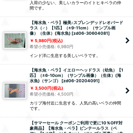
入荷の少ない、美しいカラーのイトヒキベラの仲
間です。
【海水魚・ベラ】極美♪スプレンデッドレオパード
ラス（♂）【1匹】（±9-11cm）（サンプル画
像）（生体）(海水魚)
[
zd06-30604081
]
5,980
円
(税込)
希望小売価格
:
6,980
円
インド洋に生息する美しいベラです。
【海水魚・ベラ】イエローヘッドラス（幼魚）【1
匹】（±6-10cm）（サンプル画像）（生体）(海
水魚)（サンゴ）
[
zd06-20204091
]
3,500
円
(税込)
希望小売価格
:
4,500
円
カリブ海付近に生息する、人気の高いベラの仲間
です。
【サマーセール クーポンご利用で更に10％OFF対
象商品】【海水魚・ベラ】ピンテールラス（ペ