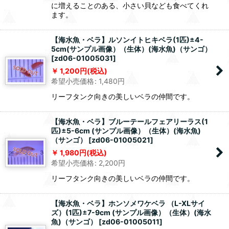
に増えることのある、小さい貝なども食べてくれ
ます。
【海水魚・ベラ】ルソンイトヒキベラ(1匹)±4-
5cm(サンプル画像）（生体）(海水魚)（サンゴ）
[
zd06-01005031
]
1,200
円
(税込)
希望小売価格
:
1,480
円
リーフタンク向きの美しいベラの仲間です。
【海水魚・ベラ】ブルーテールフェアリーラス(1
匹)±5-6cm (サンプル画像）（生体）(海水魚)
（サンゴ）
[
zd06-01005021
]
1,980
円
(税込)
希望小売価格
:
2,200
円
リーフタンク向きの美しいベラの仲間です。
【海水魚・ベラ】ホンソメワケベラ （L-XLサイ
ズ）(1匹)±7-9cm (サンプル画像）（生体）(海水
魚)（サンゴ）
[
zd06-01005011
]