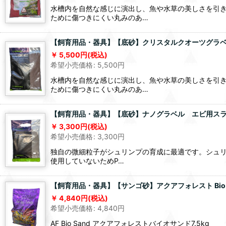
水槽内を自然な感じに演出し、魚や水草の美しさを引き
ために傷つきにくい丸みのあ…
【飼育用品・器具】【底砂】クリスタルクオーツグラベー
5,500
円
(税込)
希望小売価格
:
5,500
円
水槽内を自然な感じに演出し、魚や水草の美しさを引き
ために傷つきにくい丸みのあ…
【飼育用品・器具】【底砂】ナノグラベル エビ用スラウ
3,300
円
(税込)
希望小売価格
:
3,300
円
独自の微細粒子がシュリンプの育成に最適です。シュリン
使用していないためP…
【飼育用品・器具】【サンゴ砂】アクアフォレスト Bio San
4,840
円
(税込)
希望小売価格
:
4,840
円
AF Bio Sand アクアフォレストバイオサンド7.5kg