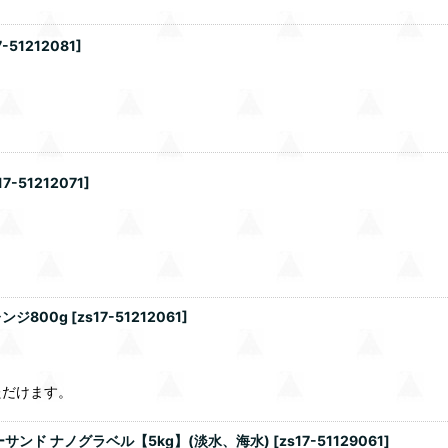
7-51212081
]
17-51212071
]
ンジ800g
[
zs17-51212061
]
ただけます。
ンド ナノグラベル【5kg】(淡水、海水)
[
zs17-51129061
]