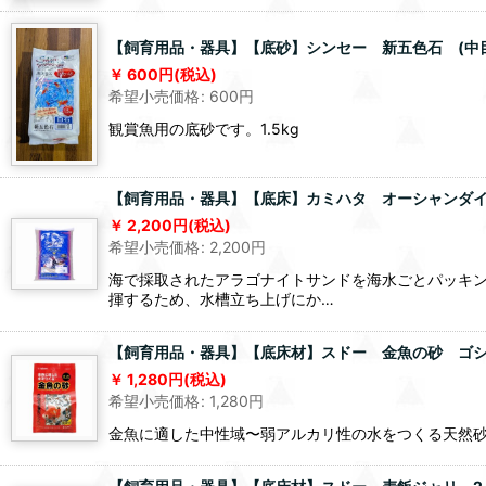
【飼育用品・器具】【底砂】シンセー 新五色石 (中目) 
600
円
(税込)
希望小売価格
:
600
円
観賞魚用の底砂です。1.5kg
【飼育用品・器具】【底床】カミハタ オーシャンダイレ
2,200
円
(税込)
希望小売価格
:
2,200
円
海で採取されたアラゴナイトサンドを海水ごとパッキ
揮するため、水槽立ち上げにか…
【飼育用品・器具】【底床材】スドー 金魚の砂 ゴシキサ
1,280
円
(税込)
希望小売価格
:
1,280
円
金魚に適した中性域〜弱アルカリ性の水をつくる天然