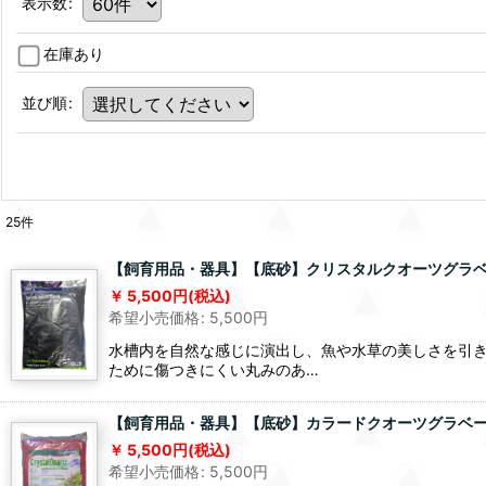
表示数
:
在庫あり
並び順
:
25
件
【飼育用品・器具】【底砂】クリスタルクオーツグラベー
5,500
円
(税込)
希望小売価格
:
5,500
円
水槽内を自然な感じに演出し、魚や水草の美しさを引き
ために傷つきにくい丸みのあ…
【飼育用品・器具】【底砂】カラードクオーツグラベール
5,500
円
(税込)
希望小売価格
:
5,500
円