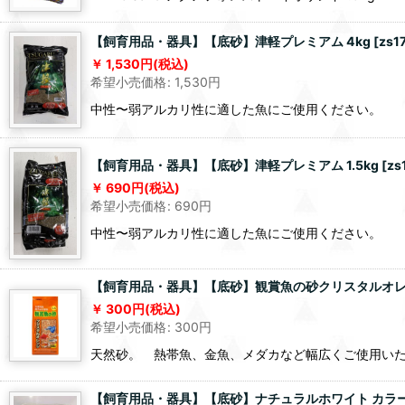
【飼育用品・器具】【底砂】津軽プレミアム 4kg
[
zs1
1,530
円
(税込)
希望小売価格
:
1,530
円
中性〜弱アルカリ性に適した魚にご使用ください。
【飼育用品・器具】【底砂】津軽プレミアム 1.5kg
[
zs
690
円
(税込)
希望小売価格
:
690
円
中性〜弱アルカリ性に適した魚にご使用ください。
【飼育用品・器具】【底砂】観賞魚の砂クリスタルオレ
300
円
(税込)
希望小売価格
:
300
円
天然砂。 熱帯魚、金魚、メダカなど幅広くご使用い
【飼育用品・器具】【底砂】ナチュラルホワイト カラーサ