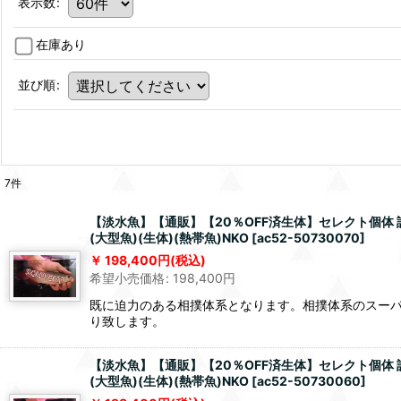
表示数
:
在庫あり
並び順
:
7
件
【淡水魚】【通販】【20％OFF済生体】セレクト個体 証明
(大型魚)(生体)(熱帯魚)NKO
[
ac52-50730070
]
198,400
円
(税込)
希望小売価格
:
198,400
円
既に迫力のある相撲体系となります。相撲体系のスー
り致します。
【淡水魚】【通販】【20％OFF済生体】セレクト個体 証明
(大型魚)(生体)(熱帯魚)NKO
[
ac52-50730060
]