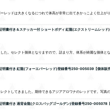
パーレッドは大きくなるにつれて体高が非常に出てきかっこよく仕上が
明書付き＆ステッカー付 ショートボディ 紅龍(エクストリームレッド)登録
した。セレクト個体となりますので、詰まり方、体系が綺麗な個体とな
書付き 紅龍(フォーエバーレッド)登録番号250-005039【個体販売】
セレクトしてきました。期待できるアジアアロワナのレッドです。写真
明書付き 過背金龍(クロスバッグゴールデン)登録番号250-005078【