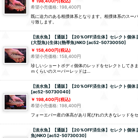
198,400
円
(税込)
希望小売価格
:
198,400
円
既に迫力のある相撲体系となります。相撲体系のスー
り致します。
【淡水魚】【通販】【20％OFF済生体】セレクト個体 証
(大型魚)(生体)(熱帯魚)NKO
[
ac52-50730050
]
158,400
円
(税込)
希望小売価格
:
158,400
円
珍しいショートボディ個体のレッドをセレクトしてきま
ｍくらいのスーパーレッドは…
【淡水魚】【通販】【20％OFF済生体】セレクト個体 証明
[
ac52-50730040
]
198,400
円
(税込)
希望小売価格
:
198,400
円
フォーエバー産の体高があり尾びれの大きなレッドを
【淡水魚】【通販】【20％OFF済生体】セレクト個体 証
魚)NKO
[
ac52-50730030
]