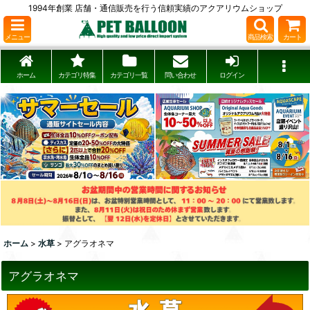
1994年創業 店舗・通信販売を行う信頼実績のアクアリウムショップ
メニュー
商品検索
カート
ホーム
カテゴリ特集
カテゴリ一覧
問い合わせ
ログイン
ホーム
>
水草
>
アグラオネマ
アグラオネマ