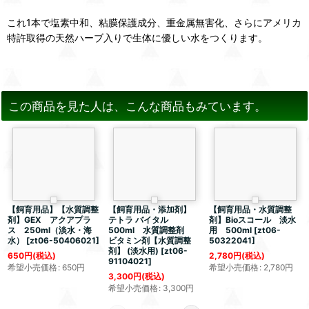
これ1本で塩素中和、粘膜保護成分、重金属無害化、さらにアメリカ
特許取得の天然ハーブ入りで生体に優しい水をつくります。
この商品を見た人は、こんな商品もみています。
【飼育用品】【水質調整
【飼育用品・添加剤】
【飼育用品・水質調整
剤】GEX アクアプラ
テトラ バイタル
剤】Bioスコール 淡水
ス 250ml（淡水・海
500ml 水質調整剤
用 500ml
[
zt06-
水）
[
zt06-50406021
]
ビタミン剤【水質調整
50322041
]
剤】 (淡水用)
[
zt06-
650
円
(税込)
2,780
円
(税込)
91104021
]
希望小売価格
:
650
円
希望小売価格
:
2,780
円
3,300
円
(税込)
希望小売価格
:
3,300
円