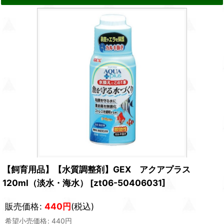
【飼育用品】【水質調整剤】GEX アクアプラス
120ml（淡水・海水）
[
zt06-50406031
]
販売価格
:
440
円
(税込)
希望小売価格
:
440
円