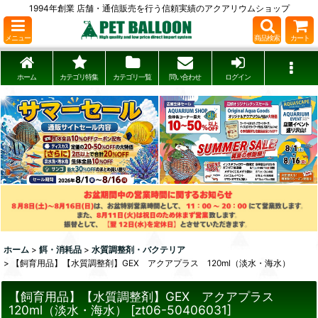
1994年創業 店舗・通信販売を行う信頼実績のアクアリウムショップ
メニュー
商品検索
カート
ホーム
カテゴリ特集
カテゴリ一覧
問い合わせ
ログイン
ホーム
>
餌・消耗品
>
水質調整剤・バクテリア
>
【飼育用品】【水質調整剤】GEX アクアプラス 120ml（淡水・海水）
【飼育用品】【水質調整剤】GEX アクアプラス
120ml（淡水・海水）
[
zt06-50406031
]