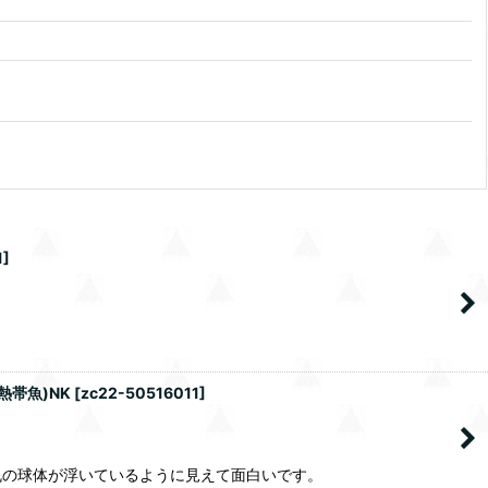
1
]
熱帯魚)NK
[
zc22-50516011
]
丸の球体が浮いているように見えて面白いです。