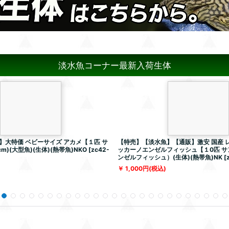
淡水魚コーナー最新入荷生体
】大特価 ベビーサイズ アカメ【１匹 サ
【特売】【淡水魚】【通販】激安 国産 
m)(大型魚)(生体)(熱帯魚)NKO
[
zc42-
ッカーノエンゼルフィッシュ【１0匹 
ンゼルフィッシュ）(生体)(熱帯魚)NK
[
1,000
円
(税込)