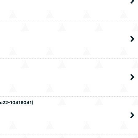
zc22-10416041
]