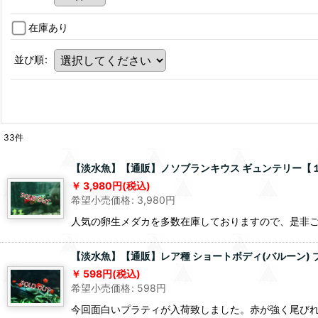
在庫あり
並び順
:
33
件
【淡水魚】【通販】ノソブランキウス ギュンテリー【１ペ
3,980
円
(税込)
希望小売価格
:
3,980
円
人気の卵生メダカを多数在庫しておりますので、是非
【淡水魚】【通販】レア種 ショートボディ(バルーン) 
598
円
(税込)
希望小売価格
:
598
円
今回面白いプラティが入荷致しました。赤が強く尾び