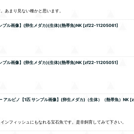
す。あまり見ない種かと思います。
プル画像】(卵生メダカ)(生体)(熱帯魚)NK
[
zf22-11205061
]
プル画像】(卵生メダカ)(生体)(熱帯魚)NK
[
zf22-11205051
]
 アルビノ【1匹 サンプル画像】(卵生メダカ)（生体）（熱帯魚）NK
[
メインフィッシュにもなれる宝石魚です。是非飼育してみて下さい。