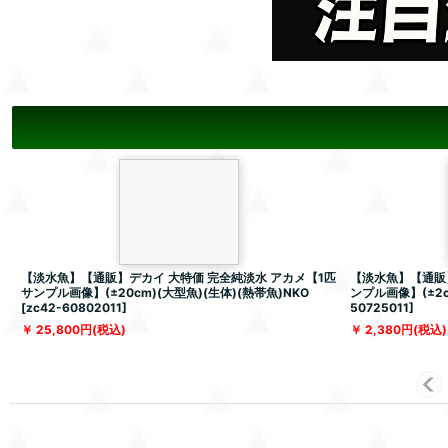
【淡水魚】【通販】デカイ 大特価 完全純淡水 アカメ【1匹
【淡水魚】【通販
サンプル画像】(±20cm)(大型魚)(生体)(熱帯魚)NKO
ンプル画像】(±2c
[
zc42-60802011
]
50725011
]
25,800
円
(税込)
2,380
円
(税込)