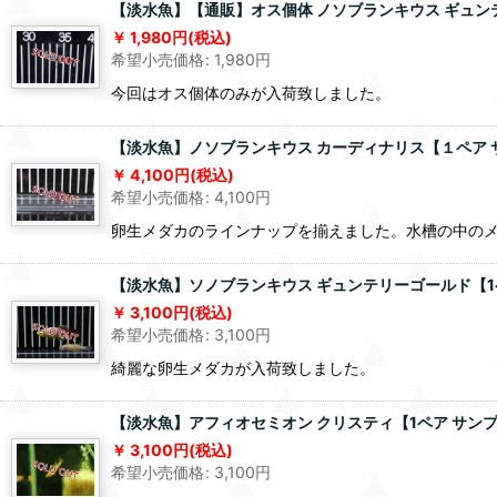
【淡水魚】【通販】オス個体 ノソブランキウス ギュンテ
1,980
円
(税込)
希望小売価格
:
1,980
円
今回はオス個体のみが入荷致しました。
【淡水魚】ノソブランキウス カーディナリス【１ペア 
4,100
円
(税込)
希望小売価格
:
4,100
円
卵生メダカのラインナップを揃えました。水槽の中の
【淡水魚】ソノブランキウス ギュンテリーゴールド【1
3,100
円
(税込)
希望小売価格
:
3,100
円
綺麗な卵生メダカが入荷致しました。
【淡水魚】アフィオセミオン クリスティ【1ペア サン
3,100
円
(税込)
希望小売価格
:
3,100
円