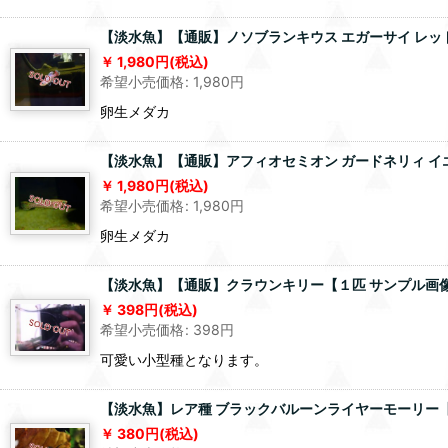
【淡水魚】【通販】ノソブランキウス エガーサイ レッド【
1,980
円
(税込)
希望小売価格
:
1,980
円
卵生メダカ
【淡水魚】【通販】アフィオセミオン ガードネリィ イエ
1,980
円
(税込)
希望小売価格
:
1,980
円
卵生メダカ
【淡水魚】【通販】クラウンキリー【１匹 サンプル画像】
398
円
(税込)
希望小売価格
:
398
円
可愛い小型種となります。
【淡水魚】レア種 ブラックバルーンライヤーモーリー【
380
円
(税込)