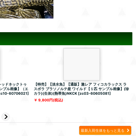
レッドネックトゥ
【特売】【淡水魚】【通販】激レア フィコカラックス ラ
サンプル画像】（エ
スボラ ブラソノルテ産 ワイルド【１匹 サンプル画像】(珍
zc10-60706021
]
カラ)(生体)(熱帯魚)NKCK
[
zc03-60605081
]
[
9,800
円
(税込)
最新入荷生体をもっと見る