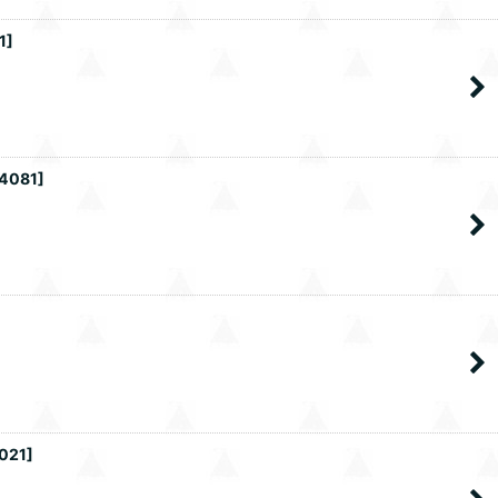
1
]
4081
]
021
]