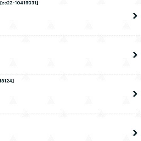
[
zc22-10416031
]
18124
]