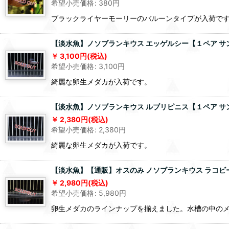
希望小売価格
:
380
円
ブラックライヤーモーリーのバルーンタイプが入荷で
【淡水魚】ノソブランキウス エッゲルシー【１ペア サン
3,100
円
(税込)
希望小売価格
:
3,100
円
綺麗な卵生メダカが入荷です。
【淡水魚】ノソブランキウス ルブリピニス【１ペア サン
2,380
円
(税込)
希望小売価格
:
2,380
円
綺麗な卵生メダカが入荷です。
【淡水魚】【通販】オスのみ ノソブランキウス ラコビー
2,980
円
(税込)
希望小売価格
:
5,980
円
卵生メダカのラインナップを揃えました。水槽の中の