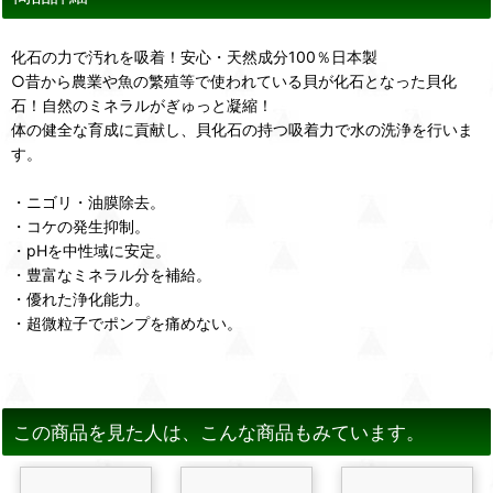
化石の力で汚れを吸着！安心・天然成分100％日本製
○昔から農業や魚の繁殖等で使われている貝が化石となった貝化
石！自然のミネラルがぎゅっと凝縮！
体の健全な育成に貢献し、貝化石の持つ吸着力で水の洗浄を行いま
す。
・ニゴリ・油膜除去。
・コケの発生抑制。
・pHを中性域に安定。
・豊富なミネラル分を補給。
・優れた浄化能力。
・超微粒子でポンプを痛めない。
この商品を見た人は、こんな商品もみています。