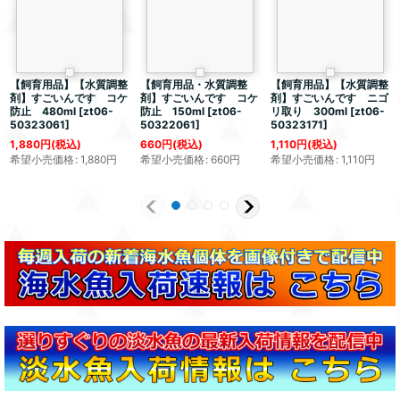
【飼育用品】【水質調整
【飼育用品・水質調整
【飼育用品】【水質調整
剤】すごいんです コケ
剤】すごいんです コケ
剤】すごいんです ニゴ
防止 480ml
[
zt06-
防止 150ml
[
zt06-
リ取り 300ml
[
zt06-
50323061
]
50322061
]
50323171
]
1,880
円
(税込)
660
円
(税込)
1,110
円
(税込)
希望小売価格
:
1,880
円
希望小売価格
:
660
円
希望小売価格
:
1,110
円