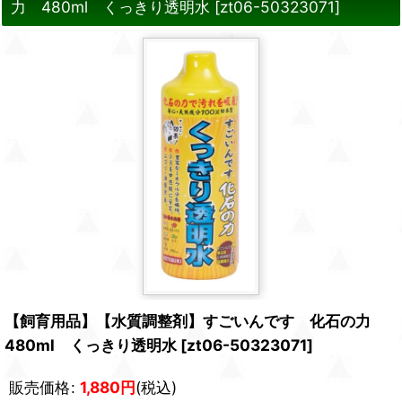
力 480ml くっきり透明水
[
zt06-50323071
]
【飼育用品】【水質調整剤】すごいんです 化石の力
480ml くっきり透明水
[
zt06-50323071
]
販売価格
:
1,880
円
(税込)