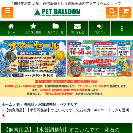
1994年創業 店舗・通信販売を行う信頼実績のアクアリウムショップ
メニュー
商品検索
カート
ホーム
カテゴリ特集
カテゴリ一覧
問い合わせ
ログイン
ホーム
>
餌・消耗品
>
水質調整剤・バクテリア
>
【飼育用品】【水質調整剤】すごいんです 化石の力 480ml くっきり透明
水
【飼育用品】【水質調整剤】すごいんです 化石の