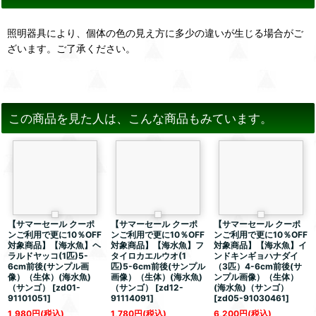
照明器具により、個体の色の見え方に多少の違いが生じる場合がご
ざいます。ご了承ください。
この商品を見た人は、こんな商品もみています。
【サマーセール クーポ
【サマーセール クーポ
【サマーセール クーポ
ンご利用で更に10％OFF
ンご利用で更に10％OFF
ンご利用で更に10％OFF
対象商品】【海水魚】ヘ
対象商品】【海水魚】フ
対象商品】【海水魚】イ
ラルドヤッコ(1匹)5-
タイロカエルウオ(1
ンドキンギョハナダイ
6cm前後(サンプル画
匹)5-6cm前後(サンプル
（3匹）4-6cm前後(サ
像）（生体）(海水魚)
画像）（生体）(海水魚)
ンプル画像）（生体）
（サンゴ）
[
zd01-
（サンゴ）
[
zd12-
(海水魚)（サンゴ）
91101051
]
91114091
]
[
zd05-91030461
]
1,980
円
(税込)
1,780
円
(税込)
6,200
円
(税込)