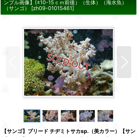
ンプル画像】(±10-15ｃｍ前後）（生体）（海水魚）
（サンゴ）
[
zh09-01015461
]
【サンゴ】ブリード チヂミトサカsp.（美カラー）【サン