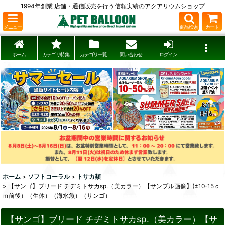
1994年創業 店舗・通信販売を行う信頼実績のアクアリウムショップ
メニュー
商品検索
カート
ホーム
カテゴリ特集
カテゴリ一覧
問い合わせ
ログイン
ホーム
>
ソフトコーラル
>
トサカ類
>
【サンゴ】ブリード チヂミトサカsp.（美カラー）【サンプル画像】(±10-15ｃ
ｍ前後）（生体）（海水魚）（サンゴ）
【サンゴ】ブリード チヂミトサカsp.（美カラー）【サ