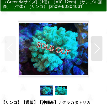
（Green/Mサイズ)（1個）（±10-12cm) （サンプル画
像）（生体）（サンゴ）
[
zh09-60304031
]
【サンゴ】【通販】【沖縄産】ナグラカタトサカ