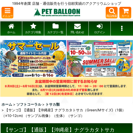
1994年創業 店舗・通信販売を行う信頼実績のアクアリウムショップ
メニュー
商品検索
カート
ホーム
カテゴリ特集
カテゴリ一覧
問い合わせ
ログイン
ホーム
>
ソフトコーラル
>
トサカ類
>
【サンゴ】【通販】【沖縄産】ナグラカタトサカ（Green/Mサイズ)（1個）
（±10-12cm) （サンプル画像）（生体）（サンゴ）
【サンゴ】【通販】【沖縄産】ナグラカタトサカ