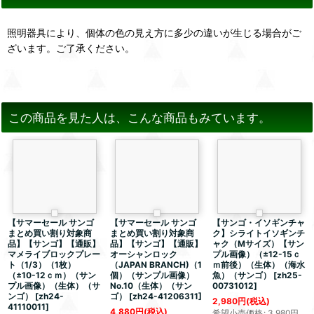
照明器具により、個体の色の見え方に多少の違いが生じる場合がご
ざいます。ご了承ください。
この商品を見た人は、こんな商品もみています。
【サマーセール サンゴ
【サマーセール サンゴ
【サンゴ・イソギンチャ
まとめ買い割り対象商
まとめ買い割り対象商
ク】シライトイソギンチ
品】【サンゴ】【通販】
品】【サンゴ】【通販】
ャク（Mサイズ）【サン
マメライブロックプレー
オーシャンロック
プル画像）（±12-15ｃ
ト（1/3）（1枚）
（JAPAN BRANCH)（1
ｍ前後）（生体）（海水
（±10-12ｃｍ）（サン
個）（サンプル画像）
魚）（サンゴ）
[
zh25-
プル画像）（生体）（サ
No.10（生体）（サン
00731012
]
ンゴ）
[
zh24-
ゴ）
[
zh24-41206311
]
2,980
円
(税込)
41110011
]
4,880
円
(税込)
希望小売価格
:
3,980
円