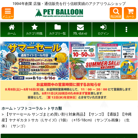
1994年創業 店舗・通信販売を行う信頼実績のアクアリウムショップ
メニュー
商品検索
カート
ホーム
カテゴリ特集
カテゴリ一覧
問い合わせ
ログイン
ホーム
>
ソフトコーラル
>
トサカ類
>
【サマーセール サンゴまとめ買い割り対象商品】【サンゴ】【通販】【沖縄
産】ヤナギカタトサカ（Lサイズ)（1個）（±15-18cm) （サンプル画像）（生
体）（サンゴ）