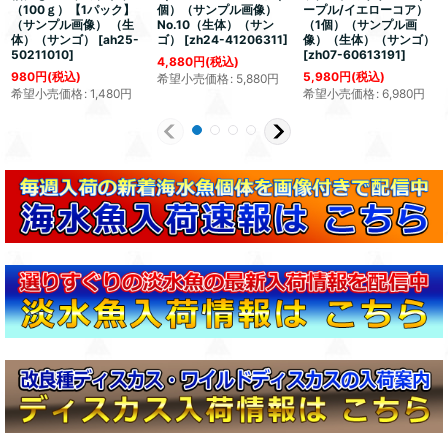
（100ｇ）【1パック】
個）（サンプル画像）
ープル/イエローコア）
（サンプル画像） （生
No.10（生体）（サン
（1個）（サンプル画
体）（サンゴ）
[
ah25-
ゴ）
[
zh24-41206311
]
像）（生体）（サンゴ）
50211010
]
[
zh07-60613191
]
4,880
円
(税込)
980
円
(税込)
5,980
円
(税込)
希望小売価格
:
5,880
円
希望小売価格
:
1,480
円
希望小売価格
:
6,980
円