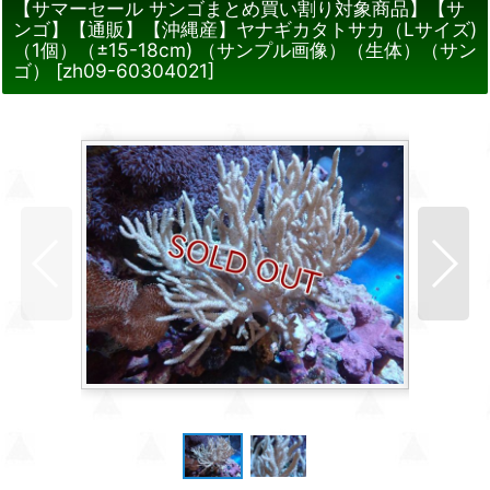
【サマーセール サンゴまとめ買い割り対象商品】【サ
ンゴ】【通販】【沖縄産】ヤナギカタトサカ（Lサイズ)
（1個）（±15-18cm) （サンプル画像）（生体）（サン
ゴ）
[
zh09-60304021
]