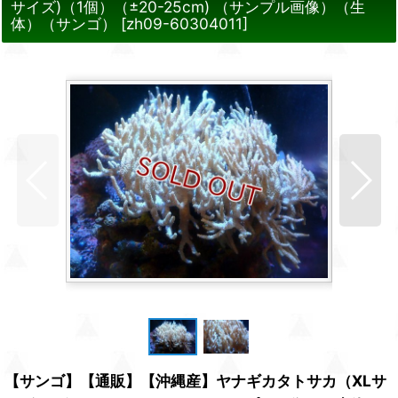
サイズ)（1個）（±20-25cm) （サンプル画像）（生
体）（サンゴ）
[
zh09-60304011
]
【サンゴ】【通販】【沖縄産】ヤナギカタトサカ（XLサ