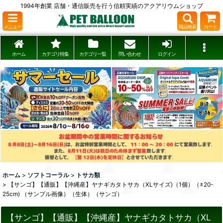
1994年創業 店舗・通信販売を行う信頼実績のアクアリウムショップ
メニュー
商品検索
カート
ホーム
カテゴリ特集
カテゴリ一覧
問い合わせ
ログイン
ホーム
>
ソフトコーラル
>
トサカ類
>
【サンゴ】【通販】【沖縄産】ヤナギカタトサカ（XLサイズ)（1個）（±20-
25cm) （サンプル画像）（生体）（サンゴ）
【サンゴ】【通販】【沖縄産】ヤナギカタトサカ（XL