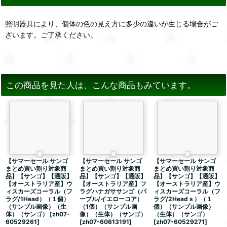
照明器具により、個体の色の見え方に多少の違いが生じる場合がご
ざいます。ご了承ください。
この商品を見た人は、こんな商品もみています。
【サマーセール サンゴ
【サマーセール サンゴ
【サマーセール サンゴ
まとめ買い割り対象商
まとめ買い割り対象商
まとめ買い割り対象商
品】【サンゴ】【通販】
品】【サンゴ】【通販】
品】【サンゴ】【通販】
【オーストラリア産】ウ
【オーストラリア産】フ
【オーストラリア産】ウ
ィスカーズコーラル（フ
ラグハナガササンゴ（パ
ィスカーズコーラル（フ
ラグ/1Head）（１個）
ープル/イエローコア）
ラグ/2Headｓ）（１
（サンプル画像）（生
（1個）（サンプル画
個）（サンプル画像）
体）（サンゴ）
[
zh07-
像）（生体）（サンゴ）
（生体）（サンゴ）
60529261
]
[
zh07-60613191
]
[
zh07-60529271
]