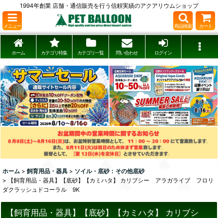
1994年創業 店舗・通信販売を行う信頼実績のアクアリウムショップ
メニュー
商品検索
カート
ホーム
カテゴリ特集
カテゴリ一覧
問い合わせ
ログイン
ホーム
>
飼育用品・器具
>
ソイル・底砂：その他底砂
>
【飼育用品・器具】【底砂】【カミハタ】 カリブシー アラガライブ フロリ
ダクラッシュドコーラル 9K
【飼育用品・器具】【底砂】【カミハタ】 カリブシ