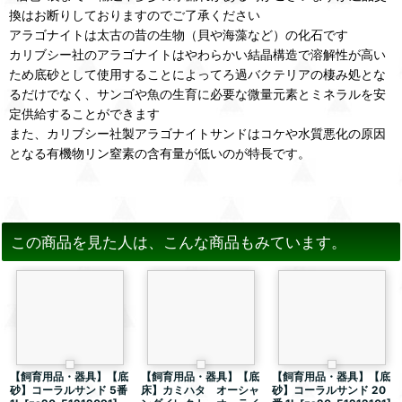
換はお断りしておりますのでご了承ください
アラゴナイトは太古の昔の生物（貝や海藻など）の化石です
カリブシー社のアラゴナイトはやわらかい結晶構造で溶解性が高い
ため底砂として使用することによってろ過バクテリアの棲み処とな
るだけでなく、サンゴや魚の生育に必要な微量元素とミネラルを安
定供給することができます
また、カリブシー社製アラゴナイトサンドはコケや水質悪化の原因
となる有機物リン窒素の含有量が低いのが特長です。
この商品を見た人は、こんな商品もみています。
【飼育用品・器具】【底
【飼育用品・器具】【底
【飼育用品・器具】【底
砂】コーラルサンド 5番
床】カミハタ オーシャ
砂】コーラルサンド 20