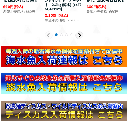
1L
[
zs20-51212091
]
ンダイレクト オーライ
番 1L
[
zs20-51212101
]
ト 2.2kg(海水)
[
zs17-
660
円
(税込)
660
円
(税込)
50411121
]
希望小売価格
:
660
円
希望小売価格
:
660
円
2,200
円
(税込)
希望小売価格
:
2,200
円