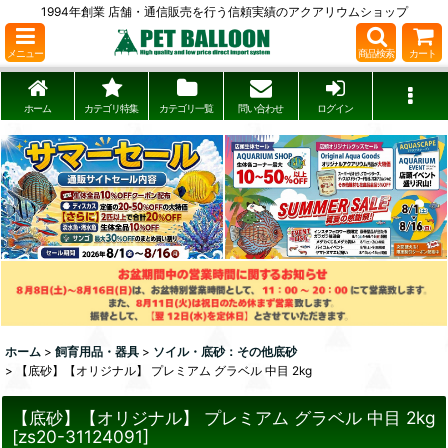
1994年創業 店舗・通信販売を行う信頼実績のアクアリウムショップ
メニュー
商品検索
カート
ホーム
カテゴリ特集
カテゴリ一覧
問い合わせ
ログイン
ホーム
>
飼育用品・器具
>
ソイル・底砂：その他底砂
>
【底砂】【オリジナル】 プレミアム グラベル 中目 2kg
【底砂】【オリジナル】 プレミアム グラベル 中目 2kg
[
zs20-31124091
]