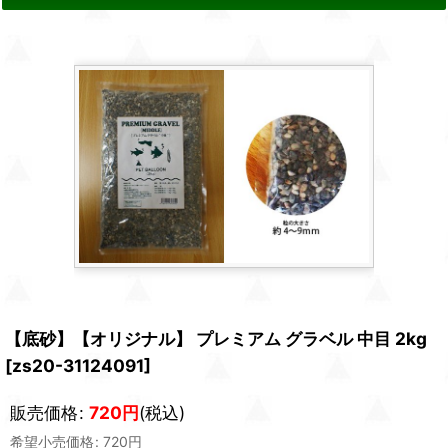
【底砂】【オリジナル】 プレミアム グラベル 中目 2kg
[
zs20-31124091
]
販売価格
:
720
円
(税込)
希望小売価格
:
720
円