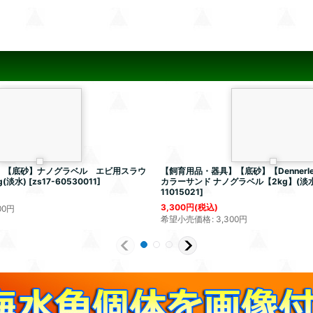
】【底砂】ナノグラベル エビ用スラウ
【飼育用品・器具】【底砂】【Dennerl
(淡水)
[
zs17-60530011
]
カラーサンド ナノグラベル【2kg】(淡
11015021
]
3,300
円
(税込)
00
円
希望小売価格
:
3,300
円