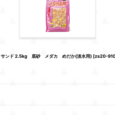
ンド 2.5kg 底砂 メダカ めだか(淡水用)
[
zs20-91