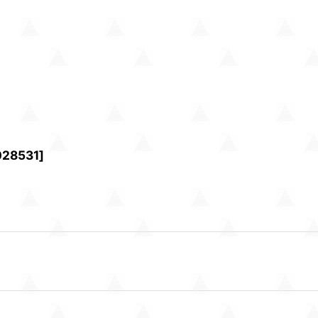
028531
]