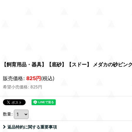
【飼育用品・器具】【底砂】【スドー】 メダカの砂ピンクサ
販売価格
:
825
円
(税込)
希望小売価格
:
825
円
数量
:
返品特約に関する重要事項