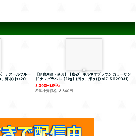
e】 アズールブルー
【飼育用品・器具】【底砂】ボルネオブラウン カラーサン
水、海水)
[
zs20-
ド ナノグラベル【2kg】(淡水、海水)
[
zs17-51129031
]
3,300
円
(税込)
希望小売価格
:
3,300
円