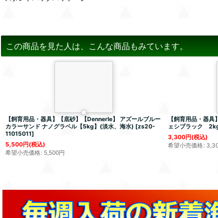
この商品を見た人は、こんな商品もみています。
【飼育用品・器具】【底砂】【Dennerle】 アズールブルー
【飼育用品・器具
カラーサンド ナノグラベル【5kg】(淡水、海水)
[
zs20-
ェシブラック 2kg
11015011
]
3,300
円
(税込)
5,500
円
(税込)
希望小売価格
:
3,3
希望小売価格
:
5,500
円