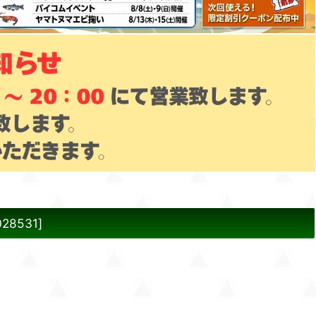
028531
]