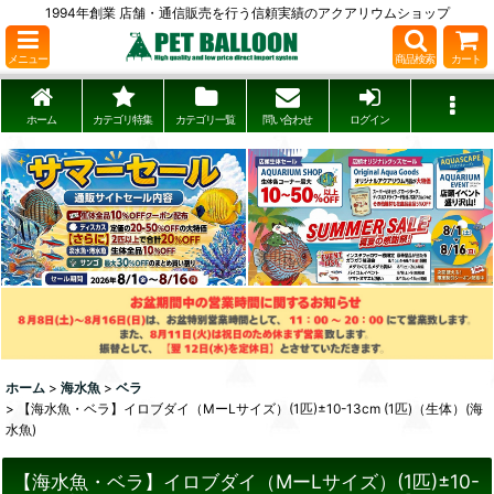
1994年創業 店舗・通信販売を行う信頼実績のアクアリウムショップ
メニュー
商品検索
カート
ホーム
カテゴリ特集
カテゴリ一覧
問い合わせ
ログイン
ホーム
>
海水魚
>
ベラ
>
【海水魚・ベラ】イロブダイ（MーLサイズ）(1匹)±10-13cm (1匹)（生体）(海
水魚)
【海水魚・ベラ】イロブダイ（MーLサイズ）(1匹)±10-