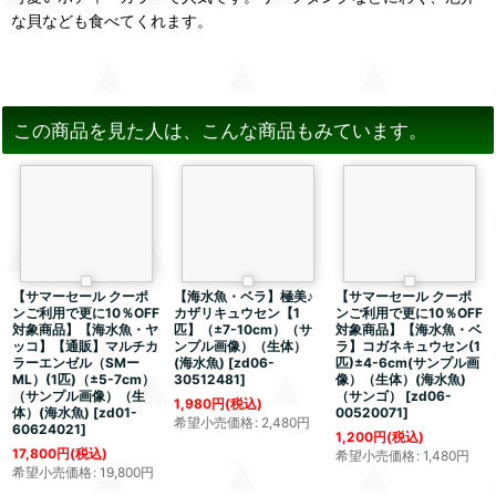
な貝なども食べてくれます。
この商品を見た人は、こんな商品もみています。
【サマーセール クーポ
【海水魚・ベラ】極美♪
【サマーセール クーポ
ンご利用で更に10％OFF
カザリキュウセン【1
ンご利用で更に10％OFF
対象商品】【海水魚・ヤ
匹】（±7-10cm）（サ
対象商品】【海水魚・ベ
ッコ】【通販】マルチカ
ンプル画像）（生体）
ラ】コガネキュウセン(1
ラーエンゼル（SMー
(海水魚)
[
zd06-
匹)±4-6cm(サンプル画
ML）(1匹)（±5-7cm）
30512481
]
像）（生体）(海水魚)
（サンプル画像）（生
（サンゴ）
[
zd06-
1,980
円
(税込)
体）(海水魚)
[
zd01-
00520071
]
希望小売価格
:
2,480
円
60624021
]
1,200
円
(税込)
17,800
円
(税込)
希望小売価格
:
1,480
円
希望小売価格
:
19,800
円