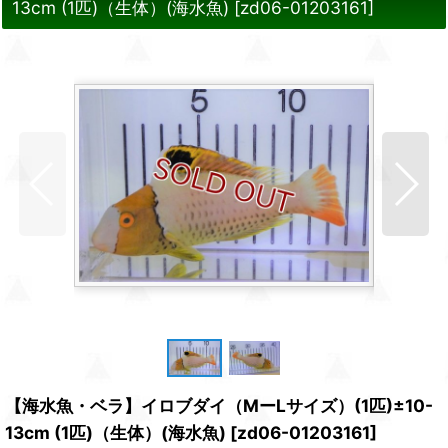
13cm (1匹)（生体）(海水魚)
[
zd06-01203161
]
【海水魚・ベラ】イロブダイ（MーLサイズ）(1匹)±10-
13cm (1匹)（生体）(海水魚)
[
zd06-01203161
]