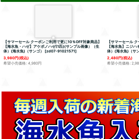
【サマーセール クーポンご利用で更に10％OFF対象商品】
【サマーセール ク
【海水魚・ハゼ】アケボノハゼ(1匹)(サンプル画像）（生
【海水魚】ニジハギ(
体）(海水魚)（サンゴ）
[
zd07-91021571
]
体）(海水魚)（サ
3,980
円
(税込)
2,480
円
(税込)
希望小売価格
:
4,980
円
希望小売価格
:
2,9