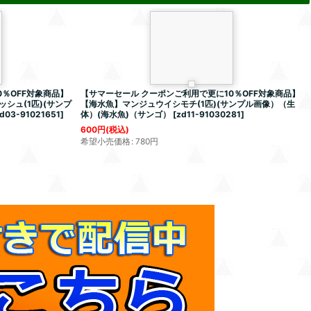
％OFF対象商品】
【サマーセール クーポンご利用で更に10％OFF対象商品】
シュ(1匹)(サンプ
【海水魚】マンジュウイシモチ(1匹)(サンプル画像）（生
d03-91021651
]
体）(海水魚)（サンゴ）
[
zd11-91030281
]
600
円
(税込)
希望小売価格
:
780
円