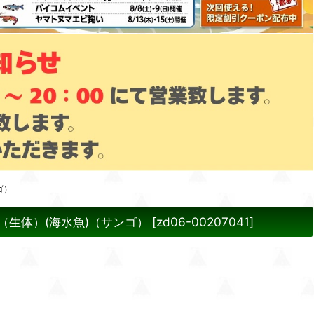
ゴ）
）（生体）(海水魚)（サンゴ）
[
zd06-00207041
]