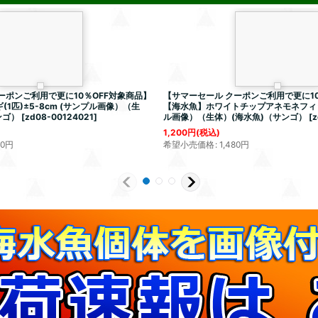
ーポンご利用で更に10％OFF対象商品】
【サマーセール クーポンご利用で更に10
1匹)±5-8cm (サンプル画像）（生
【海水魚】ホワイトチップアネモネフィッ
ンゴ）
[
zd08-00124021
]
ル画像）（生体）(海水魚)（サンゴ）
[
z
1,200
円
(税込)
80
円
希望小売価格
:
1,480
円