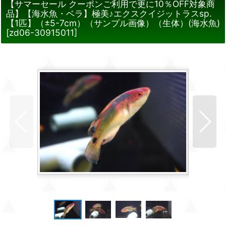
【サマーセール クーポンご利用で更に10％OFF対象商
品】【海水魚・ベラ】極美♪エクスクイジットラスsp.
【1匹】（±5-7cm）（サンプル画像）（生体）(海水魚)
[
zd06-30915011
]