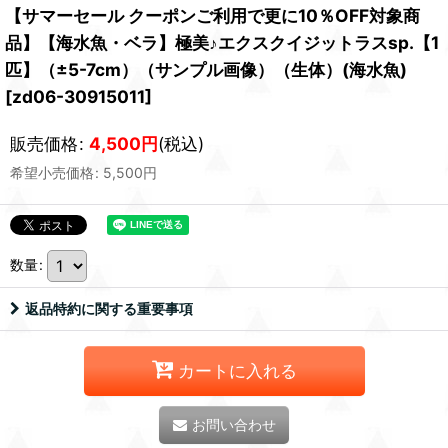
【サマーセール クーポンご利用で更に10％OFF対象商
品】【海水魚・ベラ】極美♪エクスクイジットラスsp.【1
匹】（±5-7cm）（サンプル画像）（生体）(海水魚)
[
zd06-30915011
]
販売価格
:
4,500
円
(税込)
希望小売価格
:
5,500
円
数量
:
返品特約に関する重要事項
カートに入れる
お問い合わせ