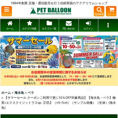
1994年創業 店舗・通信販売を行う信頼実績のアクアリウムショップ
メニュー
商品検索
カート
ホーム
カテゴリ特集
カテゴリ一覧
問い合わせ
ログイン
ホーム
>
海水魚
>
ベラ
>
【サマーセール クーポンご利用で更に10％OFF対象商品】【海水魚・ベラ】極
美♪エクスクイジットラスsp.【1匹】（±5-7cm）（サンプル画像）（生体）(海水
魚)