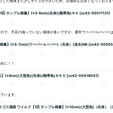
かりした個体また少しサイズが小さいため、お値段もお安くなっておりま
 サンプル画像】(±3-6cm)(生体)(熱帯魚)ＮＫ
[
zc42-00517131
]
すので、手足の揃っていない個体が多いですが、通常ウーパールーパー
像】(±5-7cm)(ウーパールーパー)（生体）(淡水)NK
[
zc42-00505
早めに！！
±6cm)(大型魚)(生体)(熱帯魚)ＮＫＯ
[
zc42-00418041
]
れています。
ス湖産 ワイルド【1匹 サンプル画像】(±10cm)(大型魚)（生体）（