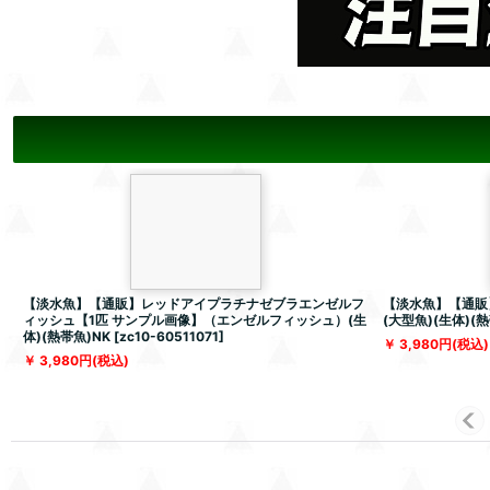
【淡水魚】【通販】レッドアイプラチナゼブラエンゼルフ
【淡水魚】【通販
ィッシュ【1匹 サンプル画像】（エンゼルフィッシュ）(生
(大型魚)(生体)(熱
体)(熱帯魚)NK
[
zc10-60511071
]
3,980
円
(税込)
3,980
円
(税込)