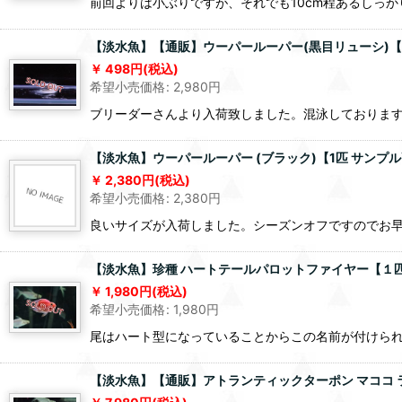
前回よりは小ぶりですが、それでも10cm程あるしっ
【淡水魚】【通販】ウーパールーパー(黒目リューシ)【1匹
498
円
(税込)
希望小売価格
:
2,980
円
ブリーダーさんより入荷致しました。混泳しておりま
【淡水魚】ウーパールーパー (ブラック)【1匹 サンプル画
2,380
円
(税込)
希望小売価格
:
2,380
円
良いサイズが入荷しました。シーズンオフですのでお
【淡水魚】珍種 ハートテールパロットファイヤー【１匹】(
1,980
円
(税込)
希望小売価格
:
1,980
円
尾はハート型になっていることからこの名前が付けら
【淡水魚】【通販】アトランティックターポン マココ ラゴ