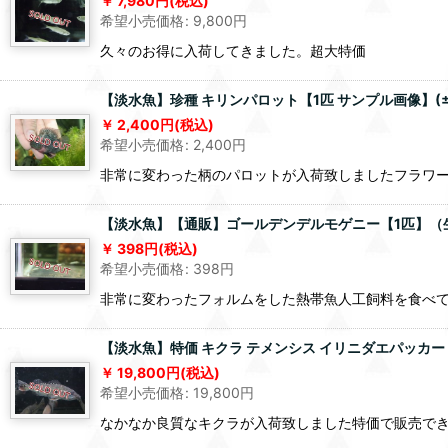
7,980
円
(税込)
希望小売価格
:
9,800
円
久々のお得に入荷してきました。超大特価
【淡水魚】珍種 キリンパロット【1匹 サンプル画像】(±
2,400
円
(税込)
希望小売価格
:
2,400
円
非常に変わった柄のパロットが入荷致しましたフラワ
【淡水魚】【通販】ゴールデンデルモゲニー【1匹】（
398
円
(税込)
希望小売価格
:
398
円
非常に変わったフォルムをした熱帯魚人工飼料を食べ
【淡水魚】特価 キクラ テメンシス イリニダエパッカー ワ
19,800
円
(税込)
希望小売価格
:
19,800
円
なかなか良質なキクラが入荷致しました特価で販売で