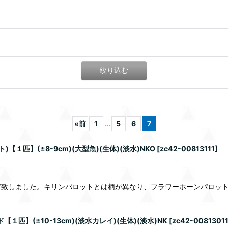
絞り込む
«
前
1
...
5
6
7
１匹】(±8-9cm)(大型魚)(生体)(淡水)NKO
[
zc42-00813111
]
荷致しました。キリンパロットとは柄が異なり、フラワーホーンパロッ
匹】(±10-13cm)(淡水カレイ)(生体)(淡水)NK
[
zc42-0081301