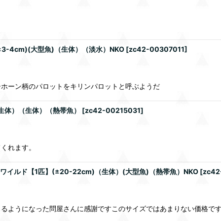
3-4cm)(大型魚)（生体）（淡水）NKO
[
zc42-00307011
]
ーホーン柄のパロットをキリンパロットと呼ぶようだ
生体）（生体）（熱帯魚）
[
zc42-00215031
]
てくれます。
イルド【1匹】(±20-22cm)（生体）(大型魚)（熱帯魚）NKO
[
zc42
きるようになった問屋さんに感謝ですこのサイズではあまりない価格で