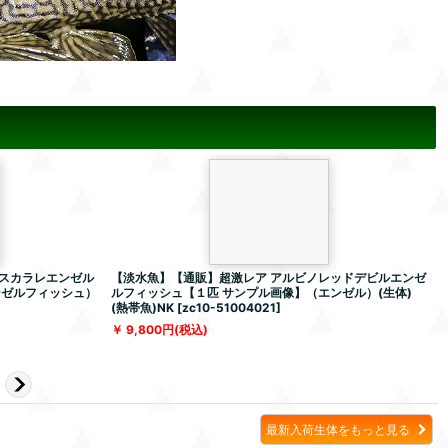
スカラレエンゼル
【淡水魚】【通販】超激レア アルビノレッドデビルエンゼ
ンゼルフィッシュ）
ルフィッシュ【１匹 サンプル画像】（エンゼル）(生体)
(熱帯魚)NK
[
zc10-51004021
]
[
9,800
円
(税込)
最新入荷生体をもっと見る