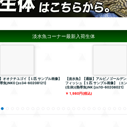
淡水魚コーナー最新入荷生体
】オオクチユゴイ【１匹 サンプル画像】
【淡水魚】【通販】アルビノゴールデン
帯魚)NKO
[
zc34-60208121
]
フィッシュ【１匹 サンプル画像】（エ
(生体)(熱帯魚)NK
[
zc10-60208021
]
1,980
円
(税込)