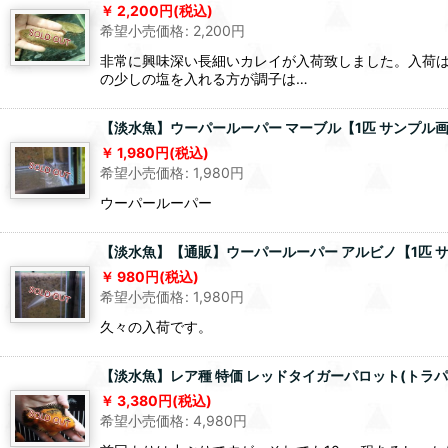
2,200
円
(税込)
希望小売価格
:
2,200
円
非常に興味深い長細いカレイが入荷致しました。入荷
の少しの塩を入れる方が調子は…
【淡水魚】ウーパールーパー マーブル【1匹 サンプル画像
1,980
円
(税込)
希望小売価格
:
1,980
円
ウーパールーパー
【淡水魚】【通販】ウーパールーパー アルビノ【1匹 サン
980
円
(税込)
希望小売価格
:
1,980
円
久々の入荷です。
【淡水魚】レア種 特価 レッドタイガーパロット(トラパロッ
3,380
円
(税込)
希望小売価格
:
4,980
円