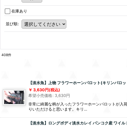
在庫あり
並び順
:
408
件
【淡水魚】上物 フラワーホーンパロット(キリンパロット)【
3,630
円
(税込)
希望小売価格
:
3,630
円
非常に綺麗な柄が入ったフラワーホーンパロットが入
りいただけると思います。キリ…
【淡水魚】ロングボディ淡水カレイ バンコク産 ワイルド【１