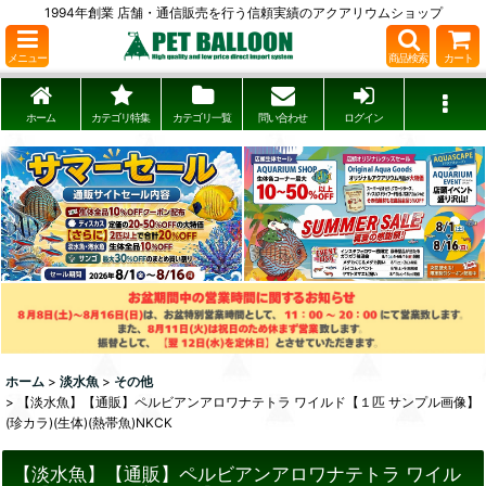
1994年創業 店舗・通信販売を行う信頼実績のアクアリウムショップ
メニュー
商品検索
カート
ホーム
カテゴリ特集
カテゴリ一覧
問い合わせ
ログイン
ホーム
>
淡水魚
>
その他
>
【淡水魚】【通販】ペルビアンアロワナテトラ ワイルド【１匹 サンプル画像】
(珍カラ)(生体)(熱帯魚)NKCK
【淡水魚】【通販】ペルビアンアロワナテトラ ワイル