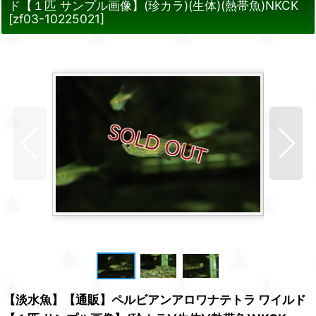
ド【１匹 サンプル画像】(珍カラ)(生体)(熱帯魚)NKCK
[
zf03-10225021
]
【淡水魚】【通販】ペルビアンアロワナテトラ ワイルド