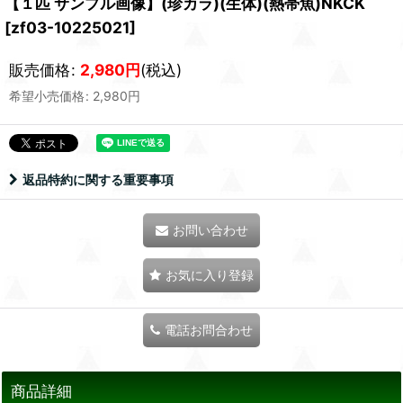
【１匹 サンプル画像】(珍カラ)(生体)(熱帯魚)NKCK
[
zf03-10225021
]
販売価格
:
2,980
円
(税込)
希望小売価格
:
2,980
円
返品特約に関する重要事項
お問い合わせ
お気に入り登録
電話お問合わせ
商品詳細