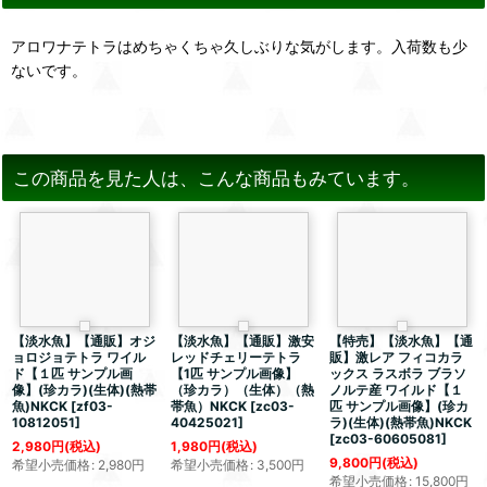
アロワナテトラはめちゃくちゃ久しぶりな気がします。入荷数も少
ないです。
この商品を見た人は、こんな商品もみています。
【淡水魚】【通販】オジ
【淡水魚】【通販】激安
【特売】【淡水魚】【通
ョロジョテトラ ワイル
レッドチェリーテトラ
販】激レア フィコカラ
ド【１匹 サンプル画
【1匹 サンプル画像】
ックス ラスボラ ブラソ
像】(珍カラ)(生体)(熱帯
（珍カラ）（生体）（熱
ノルテ産 ワイルド【１
魚)NKCK
[
zf03-
帯魚）NKCK
[
zc03-
匹 サンプル画像】(珍カ
10812051
]
40425021
]
ラ)(生体)(熱帯魚)NKCK
[
zc03-60605081
]
2,980
円
(税込)
1,980
円
(税込)
9,800
円
(税込)
希望小売価格
:
2,980
円
希望小売価格
:
3,500
円
希望小売価格
:
15,800
円